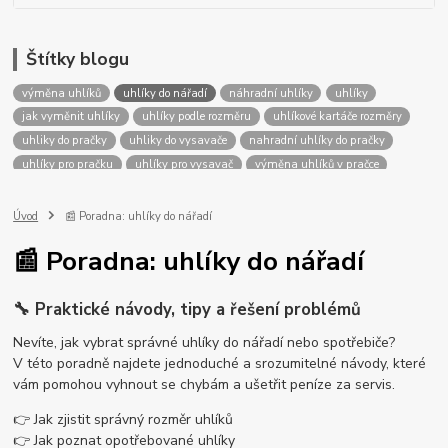
Štítky blogu
výměna uhlíků
uhlíky do nářadí
náhradní uhlíky
uhlíky
jak vyměnit uhlíky
uhlíky podle rozměru
uhlíkové kartáče rozměry
uhliky do pračky
uhliky do vysavače
nahradní uhlíky do pračky
uhlíky pro pračku
uhlíky pro vysavač
výměna uhlíků v pračce
výměna uhlíků ve vysavači
výměna uhlíků v ručním nářadí
uhlíky BOSCH
uhlíky do vysavače
uhlíky do pračky
Úvod
📰 Poradna: uhlíky do nářadí
uhlíky parkside
uhlíky ferm
uhlíky makita
uhlíkové kartáče
📰 Poradna: uhlíky do nářadí
uhlíky metabo
uhlíky dewalt
uhlíky einhell
uhlíky hitachi
uhlíky ryobi
uhlíky black decker
uhlíky flimo
uhlíky zanussi
🔧 Praktické návody, tipy a řešení problémů
uhlíky worx
uhlíky extol
uhlíky ariston
uhlíky fein
uhlíky elu
uhlíky cylinda
uhlíky whirlpool
uhlíky indesit
uhlíky dremel
Nevíte, jak vybrat správné uhlíky do nářadí nebo spotřebiče?
uhlíky proteco
uhlíky zerowatt
uhlíky kress
uhlíky flex
V této poradně najdete jednoduché a srozumitelné návody, které
uhlíky milwaukee
uhlíky electrolux
uhlíky dyson
uhlíky aeg
vám pomohou vyhnout se chybám a ušetřit peníze za servis.
uhlíky hilti
uhlíky skil
👉 Jak zjistit správný rozměr uhlíků
👉 Jak poznat opotřebované uhlíky