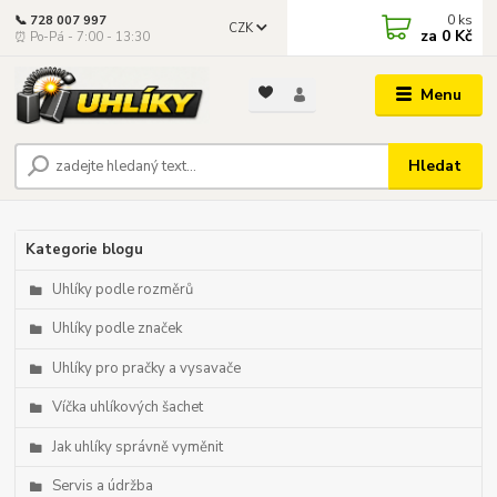
0
ks
📞 728 007 997
CZK
za
0 Kč
⏰ Po-Pá - 7:00 - 13:30
Menu
Hledat
Kategorie blogu
Uhlíky podle rozměrů
Uhlíky podle značek
Uhlíky pro pračky a vysavače
Víčka uhlíkových šachet
Jak uhlíky správně vyměnit
Servis a údržba