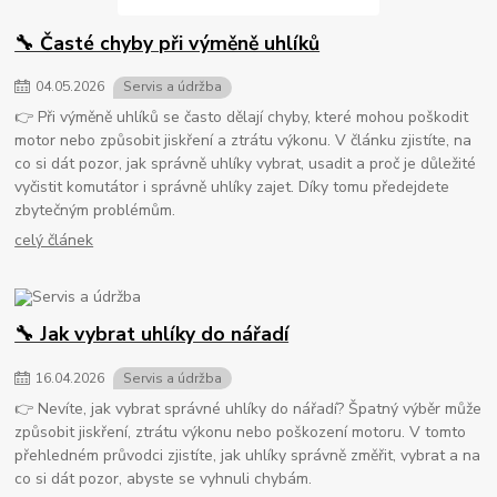
🔧 Časté chyby při výměně uhlíků
04
.
05
.
2026
Servis a údržba
👉 Při výměně uhlíků se často dělají chyby, které mohou poškodit
motor nebo způsobit jiskření a ztrátu výkonu. V článku zjistíte, na
co si dát pozor, jak správně uhlíky vybrat, usadit a proč je důležité
vyčistit komutátor i správně uhlíky zajet. Díky tomu předejdete
zbytečným problémům.
celý článek
🔧 Jak vybrat uhlíky do nářadí
16
.
04
.
2026
Servis a údržba
👉 Nevíte, jak vybrat správné uhlíky do nářadí? Špatný výběr může
způsobit jiskření, ztrátu výkonu nebo poškození motoru. V tomto
přehledném průvodci zjistíte, jak uhlíky správně změřit, vybrat a na
co si dát pozor, abyste se vyhnuli chybám.