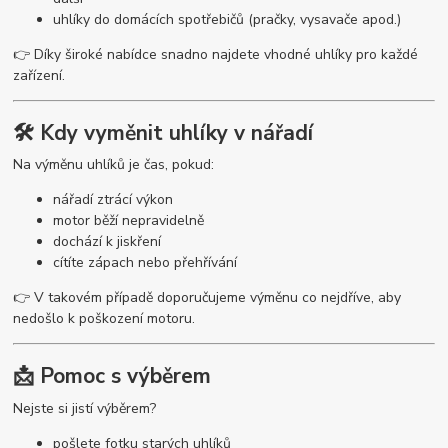
uhlíky do domácích spotřebičů (pračky, vysavače apod.)
👉 Díky široké nabídce snadno najdete vhodné uhlíky pro každé
zařízení.
🛠️ Kdy vyměnit uhlíky v nářadí
Na výměnu uhlíků je čas, pokud:
nářadí ztrácí výkon
motor běží nepravidelně
dochází k jiskření
cítíte zápach nebo přehřívání
👉 V takovém případě doporučujeme výměnu co nejdříve, aby
nedošlo k poškození motoru.
📩 Pomoc s výběrem
Nejste si jistí výběrem?
pošlete fotku starých uhlíků