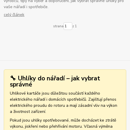
výrobců, tipy na výběr a doporučení, jak vybrat správné uhlíky pro
vaše nářadí i spotřebiče.
celý článek
strana
z 1
🔧 Uhlíky do nářadí – jak vybrat
správné
Uhlíkové kartáče jsou důležitou součástí každého
elektrického nářadí i domácích spotřebičů. Zajišťují přenos
elektrického proudu do rotoru a mají zásadní vliv na výkon
a životnost zařízení.
Pokud jsou uhlíky opotřebované, může docházet ke ztrátě
výkonu, jiskření nebo přehřívání motoru. Včasná výměna