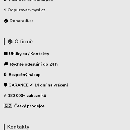
⚡
Odpuzovac-mysi.cz
🏠
Donaradi.cz
🏠 O firmě
🏢 Uhliky.eu / Kontakty
🚚 Rychlé odeslání do 24 h
🔒 Bezpečný nákup
🛡️ GARANCE ✔ 14 dní na vrácení
⭐ 180 000+ zákazníků
🇨🇿 Český prodejce
Kontakty