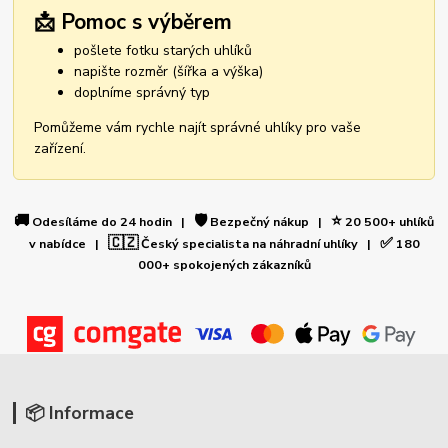
📩 Pomoc s výběrem
pošlete fotku starých uhlíků
napište rozměr (šířka a výška)
doplníme správný typ
Pomůžeme vám rychle najít správné uhlíky pro vaše
zařízení.
🚚
🛡️
⭐
Odesíláme do 24 hodin |
Bezpečný nákup |
20 500+ uhlíků
🇨🇿
✅
v nabídce |
Český specialista na náhradní uhlíky |
180
000+ spokojených zákazníků
📦 Informace