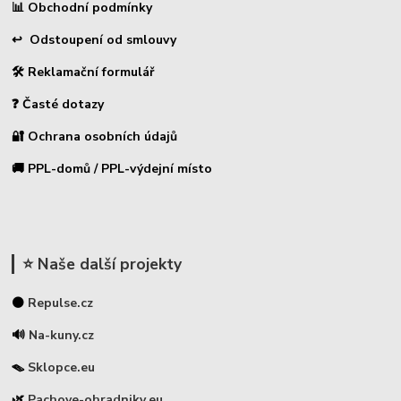
📊 Obchodní podmínky
↩ Odstoupení od smlouvy
🛠 Reklamační formulář
❓ Časté dotazy
🔐 Ochrana osobních údajů
🚚 PPL-domů / PPL-výdejní místo
⭐ Naše další projekty
⚫
Repulse.cz
🔊
Na-kuny.cz
🪤
Sklopce.eu
🌿
Pachove-ohradniky.eu