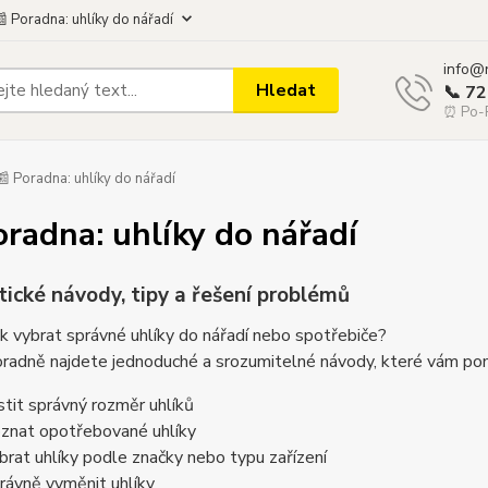
 Poradna: uhlíky do nářadí
info@
Hledat
📞 7
⏰ Po-P
 Poradna: uhlíky do nářadí
oradna: uhlíky do nářadí
tické návody, tipy a řešení problémů
ak vybrat správné uhlíky do nářadí nebo spotřebiče?
radně najdete jednoduché a srozumitelné návody, které vám pom
istit správný rozměr uhlíků
oznat opotřebované uhlíky
brat uhlíky podle značky nebo typu zařízení
rávně vyměnit uhlíky