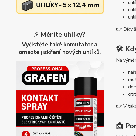
uhlí
uhl
uhl
👉 Díky š
⚡ Měníte uhlíky?
Vyčistěte také komutátor a
🛠️ K
omezte jiskření nových uhlíků.
Na výměnu
nář
mot
doch
cít
👉 V tak
📩 Po