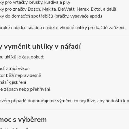
ky pro vrtačky, brusky, kladiva a pily
íky pro značky Bosch, Makita, DeWalt, Narex, Extol a další
íky do domácích spotřebičů (pračky, vysavače apod.)
iroké nabídce snadno najdete vhodné uhlíky pro každé zařízení.
dy vyměnit uhlíky v nářadí
 uhlíků je čas, pokud:
adí ztrácí výkon
or běží nepravidelně
ází k jiskření
íte zápach nebo přehřívání
ovém případě doporučujeme výměnu co nejdříve, aby nedošlo k 
moc s výběrem