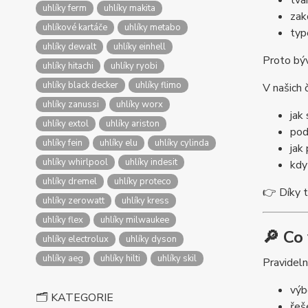
tva
uhlíky ferm
uhlíky makita
zak
uhlíkové kartáče
uhlíky metabo
typ
uhlíky dewalt
uhlíky einhell
Proto býv
uhlíky hitachi
uhlíky ryobi
uhlíky black decker
uhlíky flimo
V našich 
uhlíky zanussi
uhlíky worx
jak
uhlíky extol
uhlíky ariston
pod
uhlíky fein
uhlíky elu
uhlíky cylinda
jak
uhlíky whirlpool
uhlíky indesit
kdy
uhlíky dremel
uhlíky proteco
👉 Díky 
uhlíky zerowatt
uhlíky kress
uhlíky flex
uhlíky milwaukee
🔎 Co
uhlíky electrolux
uhlíky dyson
uhlíky aeg
uhlíky hilti
uhlíky skil
Pravideln
výb
🗂️ KATEGORIE
řeš