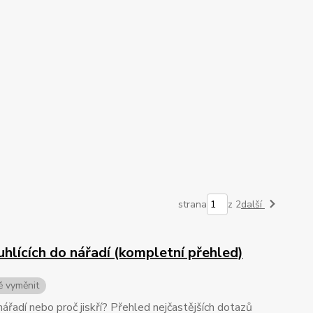
strana
z 2
další
uhlících do nářadí (kompletní přehled)
ě vyměnit
nářadí nebo proč jiskří? Přehled nejčastějších dotazů