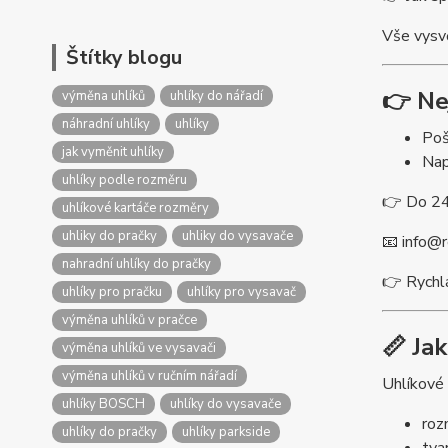
Vše vysvě
Štítky blogu
👉 Ne
výměna uhlíků
uhlíky do nářadí
náhradní uhlíky
uhlíky
Poš
jak vyměnit uhlíky
Nap
uhlíky podle rozměru
👉 Do 24
uhlíkové kartáče rozměry
uhliky do pračky
uhliky do vysavače
📧
info@r
nahradní uhlíky do pračky
👉 Rychl
uhlíky pro pračku
uhlíky pro vysavač
výměna uhlíků v pračce
📏 Ja
výměna uhlíků ve vysavači
výměna uhlíků v ručním nářadí
Uhlíkové 
uhlíky BOSCH
uhlíky do vysavače
ro
uhlíky do pračky
uhlíky parkside