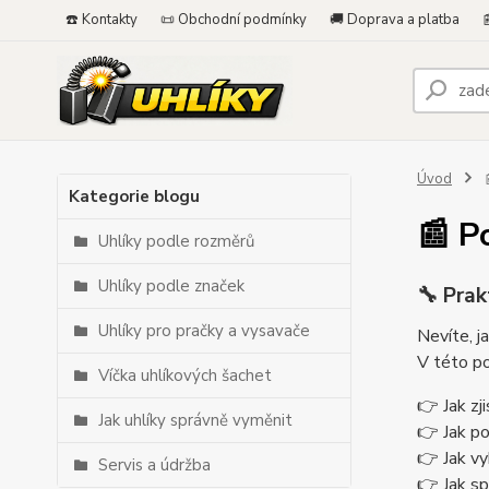
☎️ Kontakty
📜 Obchodní podmínky
🚚 Doprava a platba

Úvod

Kategorie blogu
📰 P
Uhlíky podle rozměrů
Uhlíky podle značek
🔧 Prak
Uhlíky pro pračky a vysavače
Nevíte, j
V této po
Víčka uhlíkových šachet
👉 Jak zj
Jak uhlíky správně vyměnit
👉 Jak p
👉 Jak vy
Servis a údržba
👉 Jak sp