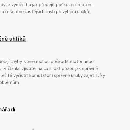
kdy je vyměnit a jak předejít poškození motoru.
a řešení nejčastějších chyb při výběru uhlíků.
ěně uhlíků
dělají chyby, které mohou poškodit motor nebo
. V článku zjistíte, na co si dát pozor, jak správně
ůležité vyčistit komutátor i správně uhlíky zajet. Díky
roblémům.
nářadí