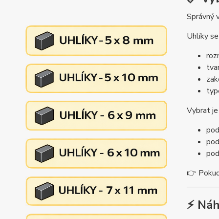
Správný v
Uhlíky se 
roz
tva
zak
typ
Vybrat j
pod
pod
pod
👉 Pokud 
⚡ Náh