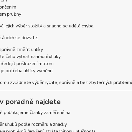
rem
ončením
em pružiny
á jejich výběr složitý a snadno se udělá chyba.
článcích se dozvíte:
 správně změřit uhlíky
le čeho vybrat náhradní uhlíky
 předejít poškození motoru
 je potřeba uhlíky vyměnit
tomu zvládnete výběr rychle, správně a bez zbytečných problém
 v poradně najdete
ě publikujeme články zaměřené na:
ěr uhlíků podle rozměru a značky
ení problémů (jiskření, ztráta výkonu, hlučnost)