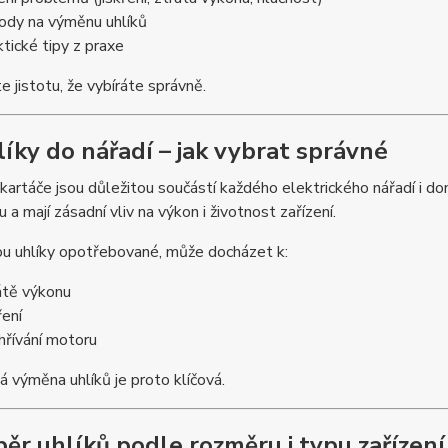
ody na výměnu uhlíků
ktické tipy z praxe
e jistotu, že vybíráte správně.
líky do nářadí – jak vybrat správné
kartáče jsou důležitou součástí každého elektrického nářadí i do
 a mají zásadní vliv na výkon i životnost zařízení.
ou uhlíky opotřebované, může docházet k:
átě výkonu
ření
hřívání motoru
 výměna uhlíků je proto klíčová.
běr uhlíků podle rozměru i typu zařízení