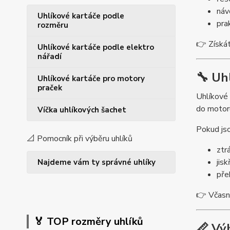
náv
Uhlíkové kartáče podle
pra
rozměru
👉 Získát
Uhlíkové kartáče podle elektro
nářadí
🔧 Uh
Uhlíkové kartáče pro motory
praček
Uhlíkové 
do motoru
Víčka uhlíkových šachet
Pokud js
📐 Pomocník při výběru uhlíků
ztr
jisk
Najdeme vám ty správné uhlíky
pře
👉 Včasná
🏅 TOP rozměry uhlíků
📏 Vý