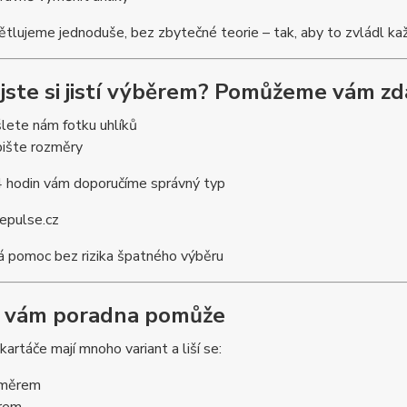
tlujeme jednoduše, bez zbytečné teorie – tak, aby to zvládl kaž
jste si jistí výběrem? Pomůžeme vám z
lete nám fotku uhlíků
ište rozměry
 hodin vám doporučíme správný typ
epulse.cz
á pomoc bez rizika špatného výběru
k vám poradna pomůže
kartáče mají mnoho variant a liší se:
změrem