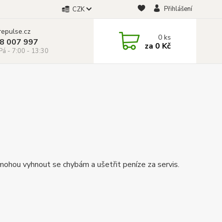
Přihlášení
CZK
repulse.cz
0
ks
28 007 997
za
0 Kč
á - 7:00 - 13:30
ohou vyhnout se chybám a ušetřit peníze za servis.