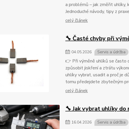
a problémů – jak změřit uhlíky, 
Jednoduché návody, tipy z praxe 
celý článek
🔧 Časté chyby při vým
04
.
05
.
2026
Servis a údržba
👉 Při výměně uhlíků se často 
způsobit jiskření a ztrátu výkonu
uhlíky vybrat, usadit a proč je d
tomu předejdete zbytečným p
celý článek
🔧 Jak vybrat uhlíky do 
16
.
04
.
2026
Servis a údržba