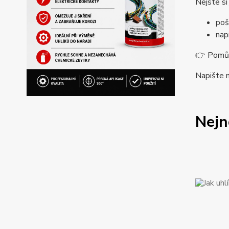
Nejste si
poš
nap
👉 Pomůže
Napište 
Nejn