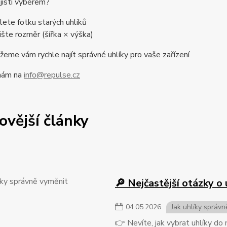
 jistí výběrem?
lete fotku starých uhlíků
ište rozměr (šířka × výška)
me vám rychle najít správné uhlíky pro vaše zařízení
nám na
info@repulse.cz
ovější články
🔎 Nejčastější otázky o 
04
.
05
.
2026
Jak uhlíky správn
👉 Nevíte, jak vybrat uhlíky do 