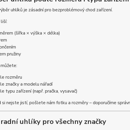
ýběr uhlíků je zásadní pro bezproblémový chod zařízení.
liší:
měrem (šířka × výška × délka)
rem
ončením
em pružiny
e můžete:
le rozměru
le značky a modelu nářadí
le typu zařízení (např. pračka, vysavač)
si nejste jistí, pošlete nám fotku a rozměry – doporučíme správn
radní uhlíky pro všechny značky