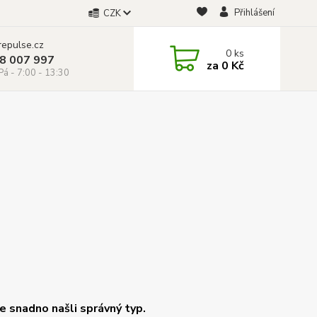
Přihlášení
CZK
repulse.cz
0
ks
28 007 997
za
0 Kč
á - 7:00 - 13:30
 snadno našli správný typ.