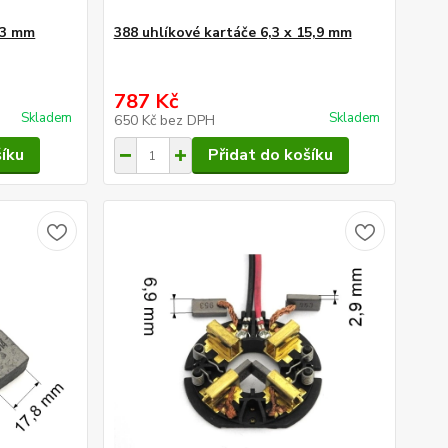
8,3 mm
388 uhlíkové kartáče 6,3 x 15,9 mm
787 Kč
Skladem
Skladem
650 Kč
bez DPH
šíku
Přidat do košíku