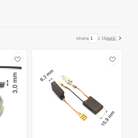
strana
z 16
další