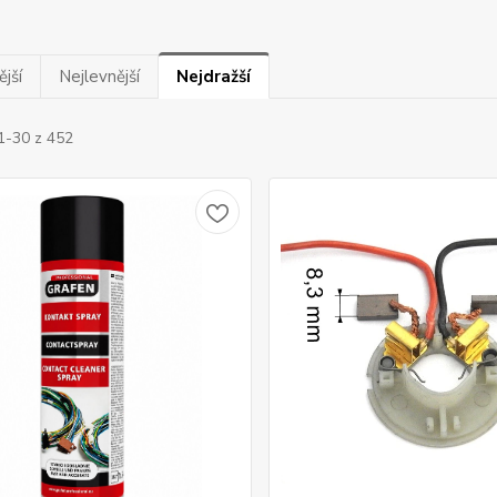
jší
Nejlevnější
Nejdražší
1-30 z 452