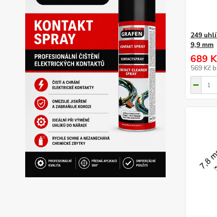
249 uhl
9,9 mm
689 K
569 Kč
b