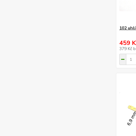
102 uhl
459 K
379 Kč
b