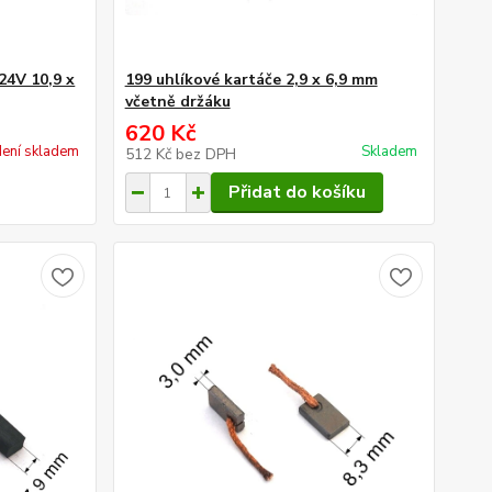
24V 10,9 x
199 uhlíkové kartáče 2,9 x 6,9 mm
včetně držáku
620 Kč
ení skladem
Skladem
512 Kč
bez DPH
Přidat do košíku