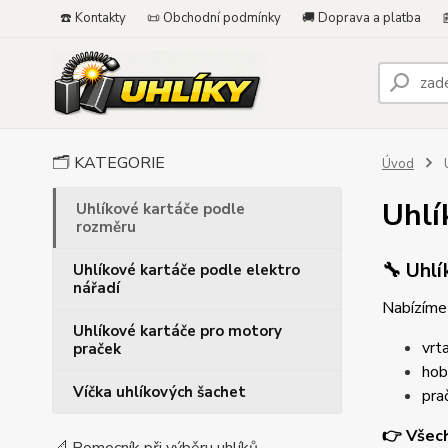
☎️ Kontakty
📜 Obchodní podmínky
🚚 Doprava a platba

🗂️ KATEGORIE
Úvod
U
Uhlí
Uhlíkové kartáče podle
rozměru
🔧 Uhlí
Uhlíkové kartáče podle elektro
nářadí
Nabízíme 
Uhlíkové kartáče pro motory
vrta
praček
hobl
Víčka uhlíkových šachet
pra
👉 Všech