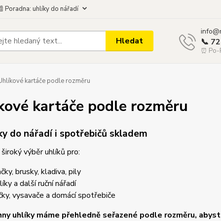
 Poradna: uhlíky do nářadí
info@
Hledat
📞 7
⏰ Po-P
hlíkové kartáče podle rozměru
kové kartáče podle rozměru
ky do nářadí i spotřebičů skladem
široký výběr uhlíků pro:
čky, brusky, kladiva, pily
íky a další ruční nářadí
čky, vysavače a domácí spotřebiče
ny uhlíky máme přehledně seřazené podle rozměru, abyste