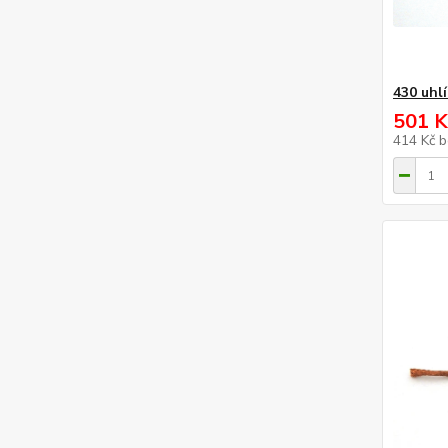
430 uhl
501 K
414 Kč
b