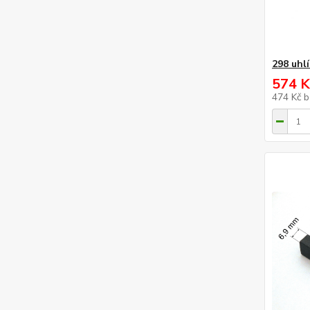
298 uhl
574 K
474 Kč
b