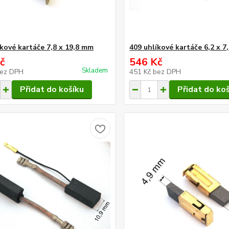
íkové kartáče 7,8 x 19,8 mm
409 uhlíkové kartáče 6,2 x 
č
546 Kč
Skladem
ez DPH
451 Kč
bez DPH
Přidat do košíku
Přidat do ko