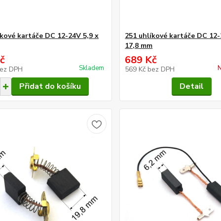
íkové kartáče DC 12-24V 5,9 x
251 uhlíkové kartáče DC 12-
17,8 mm
č
689 Kč
Skladem
N
ez DPH
569 Kč
bez DPH
Přidat do košíku
Detail