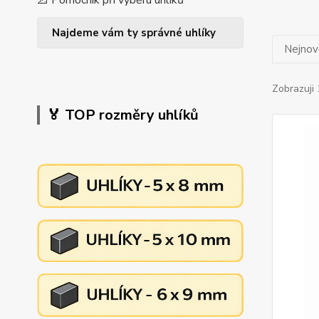
📐 Pomocník při výběru uhlíků
Najdeme vám ty správné uhlíky
Nejnově
Zobrazuji 
🏅 TOP rozměry uhlíků