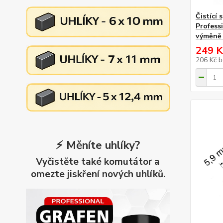
Čistící 
Profess
výměně 
249 K
206 Kč
b
⚡ Měníte uhlíky?
Vyčistěte také komutátor a
omezte jiskření nových uhlíků.