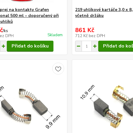
sprej na kontakty Grafen
219 uhlíkové kartáče 3,0 x 
ional 500 ml – doporučený při
včetně držáku
uhlíků
č
861 Kč
/
ks
Skladem
ez DPH
712 Kč
bez DPH
Přidat do košíku
Přidat do ko