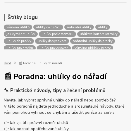
Štítky blogu
výměna uhlíků
uhlíky do nářadí
náhradní uhlíky
uhlíky
jak vyměnit uhlíky
uhlíky podle rozměru
uhlíkové kartáče rozměry
uhliky do pračky
uhliky do vysavače
nahradní uhlíky do pračky
uhlíky pro pračku
uhlíky pro vysavač
výměna uhlíků v pračce
výměna uhlíků ve vysavači
výměna uhlíků v ručním nářadí
uhlíky BOSCH
uhlíky do vysavače
uhlíky do pračky
Úvod
📰 Poradna: uhlíky do nářadí
uhlíky parkside
uhlíky ferm
uhlíky makita
uhlíkové kartáče
📰 Poradna: uhlíky do nářadí
uhlíky metabo
uhlíky dewalt
uhlíky einhell
uhlíky hitachi
uhlíky ryobi
uhlíky black decker
uhlíky flimo
uhlíky zanussi
🔧 Praktické návody, tipy a řešení problémů
uhlíky worx
uhlíky extol
uhlíky ariston
uhlíky fein
uhlíky elu
uhlíky cylinda
uhlíky whirlpool
uhlíky indesit
uhlíky dremel
Nevíte, jak vybrat správné uhlíky do nářadí nebo spotřebiče?
uhlíky proteco
uhlíky zerowatt
uhlíky kress
uhlíky flex
V této poradně najdete jednoduché a srozumitelné návody, které
uhlíky milwaukee
uhlíky electrolux
uhlíky dyson
uhlíky aeg
vám pomohou vyhnout se chybám a ušetřit peníze za servis.
uhlíky hilti
uhlíky skil
👉 Jak zjistit správný rozměr uhlíků
👉 Jak poznat opotřebované uhlíky