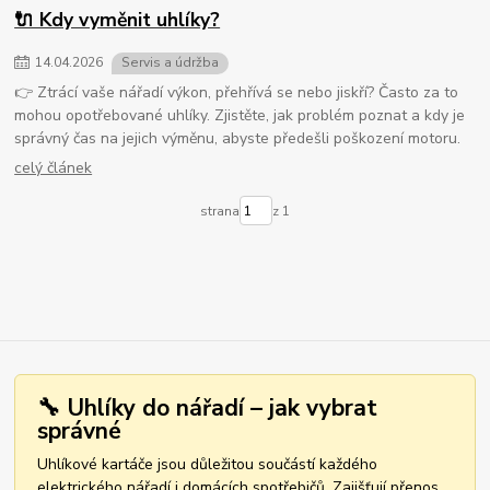
🔌 Kdy vyměnit uhlíky?
14
.
04
.
2026
Servis a údržba
👉 Ztrácí vaše nářadí výkon, přehřívá se nebo jiskří? Často za to
mohou opotřebované uhlíky. Zjistěte, jak problém poznat a kdy je
správný čas na jejich výměnu, abyste předešli poškození motoru.
celý článek
strana
z 1
🔧 Uhlíky do nářadí – jak vybrat
správné
Uhlíkové kartáče jsou důležitou součástí každého
elektrického nářadí i domácích spotřebičů. Zajišťují přenos