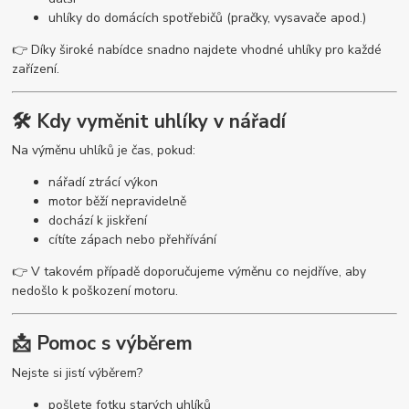
uhlíky do domácích spotřebičů (pračky, vysavače apod.)
👉 Díky široké nabídce snadno najdete vhodné uhlíky pro každé
zařízení.
🛠️ Kdy vyměnit uhlíky v nářadí
Na výměnu uhlíků je čas, pokud:
nářadí ztrácí výkon
motor běží nepravidelně
dochází k jiskření
cítíte zápach nebo přehřívání
👉 V takovém případě doporučujeme výměnu co nejdříve, aby
nedošlo k poškození motoru.
📩 Pomoc s výběrem
Nejste si jistí výběrem?
pošlete fotku starých uhlíků