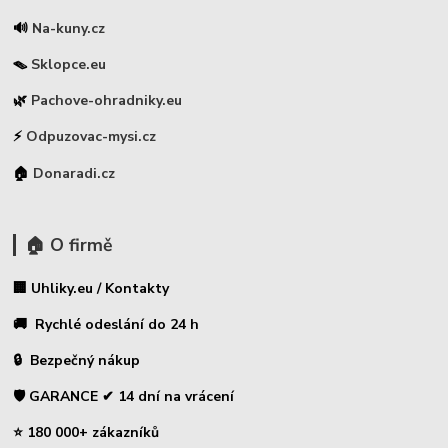
🔊
Na-kuny.cz
🪤
Sklopce.eu
🌿
Pachove-ohradniky.eu
⚡
Odpuzovac-mysi.cz
🏠
Donaradi.cz
🏠 O firmě
🏢 Uhliky.eu / Kontakty
🚚 Rychlé odeslání do 24 h
🔒 Bezpečný nákup
🛡️ GARANCE ✔ 14 dní na vrácení
⭐ 180 000+ zákazníků