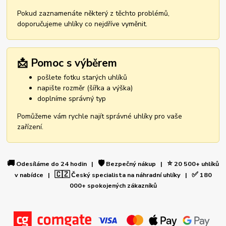
Pokud zaznamenáte některý z těchto problémů,
doporučujeme uhlíky co nejdříve vyměnit.
📩 Pomoc s výběrem
pošlete fotku starých uhlíků
napište rozměr (šířka a výška)
doplníme správný typ
Pomůžeme vám rychle najít správné uhlíky pro vaše
zařízení.
🚚
🛡️
⭐
Odesíláme do 24 hodin |
Bezpečný nákup |
20 500+ uhlíků
🇨🇿
✅
v nabídce |
Český specialista na náhradní uhlíky |
180
000+ spokojených zákazníků