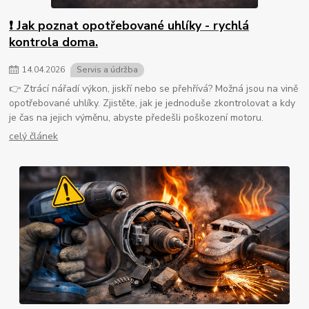
❗ Jak poznat opotřebované uhlíky - rychlá
kontrola doma.
14
.
04
.
2026
Servis a údržba
👉 Ztrácí nářadí výkon, jiskří nebo se přehřívá? Možná jsou na vině
opotřebované uhlíky. Zjistěte, jak je jednoduše zkontrolovat a kdy
je čas na jejich výměnu, abyste předešli poškození motoru.
celý článek