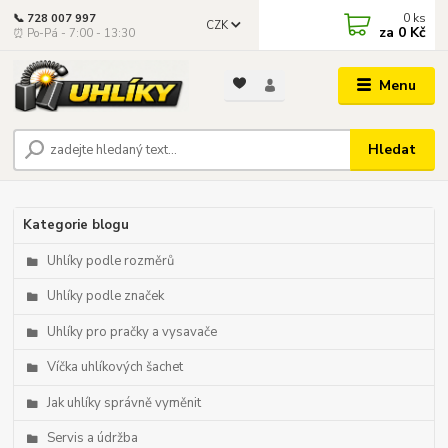
0
ks
📞 728 007 997
CZK
za
0 Kč
⏰ Po-Pá - 7:00 - 13:30
Menu
Hledat
Kategorie blogu
Uhlíky podle rozměrů
Uhlíky podle značek
Uhlíky pro pračky a vysavače
Víčka uhlíkových šachet
Jak uhlíky správně vyměnit
Servis a údržba