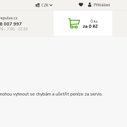
Přihlášení
CZK
repulse.cz
0
ks
28 007 997
za
0 Kč
á - 7:00 - 13:30
ohou vyhnout se chybám a ušetřit peníze za servis.