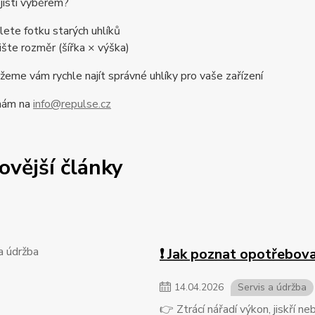
 jistí výběrem?
lete fotku starých uhlíků
ište rozměr (šířka × výška)
me vám rychle najít správné uhlíky pro vaše zařízení
nám na
info@repulse.cz
ovější články
❗ Jak poznat opotřebova
14
.
04
.
2026
Servis a údržba
👉 Ztrácí nářadí výkon, jiskří 