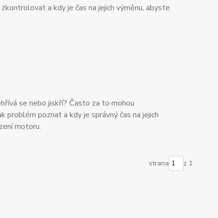
še zkontrolovat a kdy je čas na jejich výměnu, abyste
ehřívá se nebo jiskří? Často za to mohou
ak problém poznat a kdy je správný čas na jejich
zení motoru.
strana
z 1