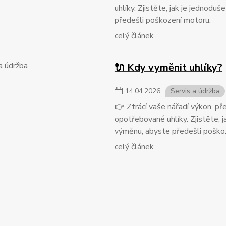
uhlíky. Zjistěte, jak je jednodu
předešli poškození motoru.
celý článek
🔌 Kdy vyměnit uhlíky?
14
.
04
.
2026
Servis a údržba
👉 Ztrácí vaše nářadí výkon, př
opotřebované uhlíky. Zjistěte, j
výměnu, abyste předešli poško
celý článek