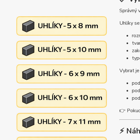
Správný v
Uhlíky se 
roz
tva
zak
typ
Vybrat j
pod
pod
pod
👉 Pokud 
⚡ Náh