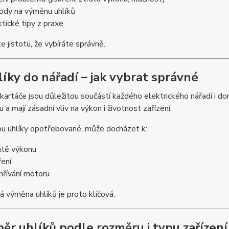
ody na výměnu uhlíků
ktické tipy z praxe
e jistotu, že vybíráte správně.
líky do nářadí – jak vybrat správné
kartáče jsou důležitou součástí každého elektrického nářadí i do
 a mají zásadní vliv na výkon i životnost zařízení.
ou uhlíky opotřebované, může docházet k:
átě výkonu
ření
hřívání motoru
 výměna uhlíků je proto klíčová.
běr uhlíků podle rozměru i typu zařízení