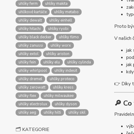
tva
uhlíky ferm
uhlíky makita
zak
uhlíkové kartáče
uhlíky metabo
typ
uhlíky dewalt
uhlíky einhell
Proto býv
uhlíky hitachi
uhlíky ryobi
uhlíky black decker
uhlíky flimo
V našich 
uhlíky zanussi
uhlíky worx
jak
uhlíky extol
uhlíky ariston
pod
uhlíky fein
uhlíky elu
uhlíky cylinda
jak
uhlíky whirlpool
uhlíky indesit
kdy
uhlíky dremel
uhlíky proteco
👉 Díky 
uhlíky zerowatt
uhlíky kress
uhlíky flex
uhlíky milwaukee
🔎 Co
uhlíky electrolux
uhlíky dyson
uhlíky aeg
uhlíky hilti
uhlíky skil
Pravideln
výb
🗂️ KATEGORIE
řeš