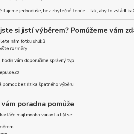
tlujeme jednoduše, bez zbytečné teorie – tak, aby to zvládl kaž
jste si jistí výběrem? Pomůžeme vám z
lete nám fotku uhlíků
ište rozměry
 hodin vám doporučíme správný typ
epulse.cz
á pomoc bez rizika špatného výběru
k vám poradna pomůže
kartáče mají mnoho variant a liší se:
změrem