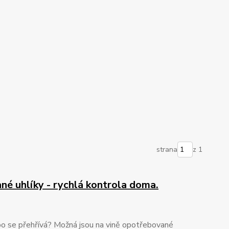
strana
z 1
né uhlíky - rychlá kontrola doma.
nebo se přehřívá? Možná jsou na vině opotřebované