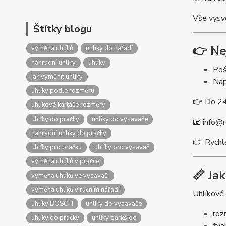
Vše vysvě
Štítky blogu
👉 Ne
výměna uhlíků
uhlíky do nářadí
náhradní uhlíky
uhlíky
Poš
jak vyměnit uhlíky
Nap
uhlíky podle rozměru
👉 Do 24
uhlíkové kartáče rozměry
uhliky do pračky
uhliky do vysavače
📧
info@r
nahradní uhlíky do pračky
👉 Rychl
uhlíky pro pračku
uhlíky pro vysavač
výměna uhlíků v pračce
📏 Ja
výměna uhlíků ve vysavači
výměna uhlíků v ručním nářadí
Uhlíkové 
uhlíky BOSCH
uhlíky do vysavače
ro
uhlíky do pračky
uhlíky parkside