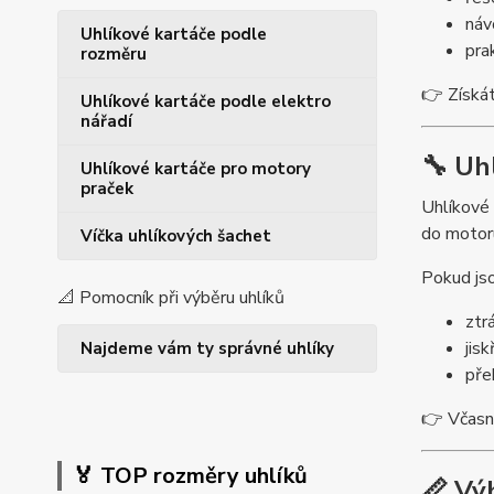
náv
Uhlíkové kartáče podle
pra
rozměru
👉 Získát
Uhlíkové kartáče podle elektro
nářadí
🔧 Uh
Uhlíkové kartáče pro motory
praček
Uhlíkové 
do motoru
Víčka uhlíkových šachet
Pokud js
📐 Pomocník při výběru uhlíků
ztr
jisk
Najdeme vám ty správné uhlíky
pře
👉 Včasná
🏅 TOP rozměry uhlíků
📏 Vý