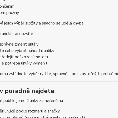
rem
ončením
em pružiny
á jejich výběr složitý a snadno se udělá chyba.
článcích se dozvíte:
 správně změřit uhlíky
le čeho vybrat náhradní uhlíky
 předejít poškození motoru
 je potřeba uhlíky vyměnit
tomu zvládnete výběr rychle, správně a bez zbytečných problém
 v poradně najdete
ě publikujeme články zaměřené na:
ěr uhlíků podle rozměru a značky
ení problémů (jiskření, ztráta výkonu, hlučnost)