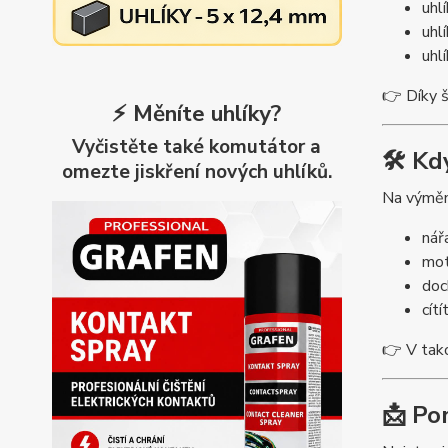
uhlí
uhl
uhl
👉 Díky š
⚡ Měníte uhlíky?
Vyčistěte také komutátor a
🛠️ K
omezte jiskření nových uhlíků.
Na výměnu
nář
mot
doch
cít
👉 V tak
📩 Po