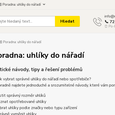
 Poradna: uhlíky do nářadí
info@
Hledat
📞 7
⏰ Po-P
 Poradna: uhlíky do nářadí
oradna: uhlíky do nářadí
tické návody, tipy a řešení problémů
ak vybrat správné uhlíky do nářadí nebo spotřebiče?
radně najdete jednoduché a srozumitelné návody, které vám pom
istit správný rozměr uhlíků
oznat opotřebované uhlíky
brat uhlíky podle značky nebo typu zařízení
rávně vyměnit uhlíky