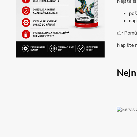
Nejste si
poš
nap
👉 Pomůže
Napište 
Nejn