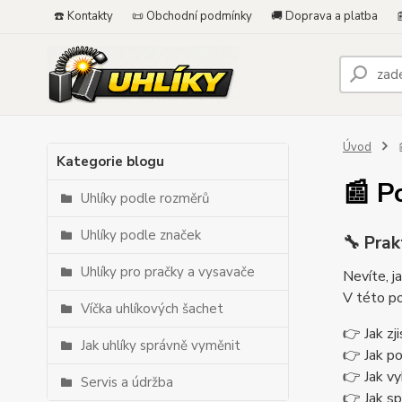
☎️ Kontakty
📜 Obchodní podmínky
🚚 Doprava a platba

Úvod

Kategorie blogu
📰 P
Uhlíky podle rozměrů
Uhlíky podle značek
🔧 Prak
Uhlíky pro pračky a vysavače
Nevíte, j
V této po
Víčka uhlíkových šachet
👉 Jak zj
Jak uhlíky správně vyměnit
👉 Jak p
👉 Jak vy
Servis a údržba
👉 Jak sp