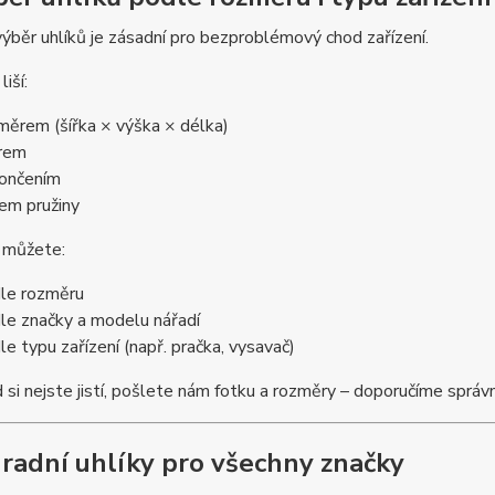
ýběr uhlíků je zásadní pro bezproblémový chod zařízení.
liší:
měrem (šířka × výška × délka)
rem
ončením
em pružiny
e můžete:
le rozměru
le značky a modelu nářadí
le typu zařízení (např. pračka, vysavač)
si nejste jistí, pošlete nám fotku a rozměry – doporučíme správn
radní uhlíky pro všechny značky