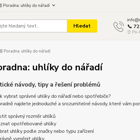
 Poradna: uhlíky do nářadí
info@
Hledat
📞 7
⏰ Po-P
 Poradna: uhlíky do nářadí
oradna: uhlíky do nářadí
tické návody, tipy a řešení problémů
ak vybrat správné uhlíky do nářadí nebo spotřebiče?
radně najdete jednoduché a srozumitelné návody, které vám pom
istit správný rozměr uhlíků
oznat opotřebované uhlíky
brat uhlíky podle značky nebo typu zařízení
rávně vyměnit uhlíky