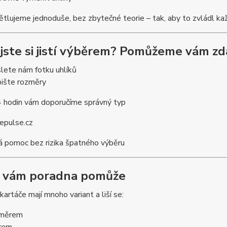
tlujeme jednoduše, bez zbytečné teorie – tak, aby to zvládl kaž
jste si jistí výběrem? Pomůžeme vám z
lete nám fotku uhlíků
ište rozměry
 hodin vám doporučíme správný typ
epulse.cz
á pomoc bez rizika špatného výběru
k vám poradna pomůže
kartáče mají mnoho variant a liší se:
změrem