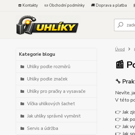
☎️ Kontakty
📜 Obchodní podmínky
🚚 Doprava a platba

Úvod

Kategorie blogu
📰 P
Uhlíky podle rozměrů
Uhlíky podle značek
🔧 Prak
Uhlíky pro pračky a vysavače
Nevíte, j
V této po
Víčka uhlíkových šachet
👉 Jak zj
Jak uhlíky správně vyměnit
👉 Jak p
👉 Jak vy
Servis a údržba
👉 Jak sp