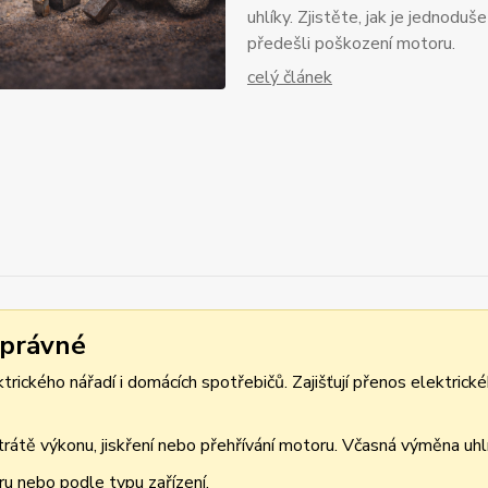
uhlíky. Zjistěte, jak je jednodu
předešli poškození motoru.
celý článek
správné
rického nářadí i domácích spotřebičů. Zajišťují přenos elektrické
átě výkonu, jiskření nebo přehřívání motoru. Včasná výměna uhlík
ru nebo podle typu zařízení.