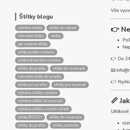
Vše vysvě
Štítky blogu
👉 Ne
výměna uhlíků
uhlíky do nářadí
náhradní uhlíky
uhlíky
Poš
jak vyměnit uhlíky
Nap
uhlíky podle rozměru
👉 Do 24
uhlíkové kartáče rozměry
uhliky do pračky
uhliky do vysavače
📧
info@r
nahradní uhlíky do pračky
👉 Rychl
uhlíky pro pračku
uhlíky pro vysavač
výměna uhlíků v pračce
📏 Ja
výměna uhlíků ve vysavači
výměna uhlíků v ručním nářadí
Uhlíkové 
uhlíky BOSCH
uhlíky do vysavače
ro
uhlíky do pračky
uhlíky parkside