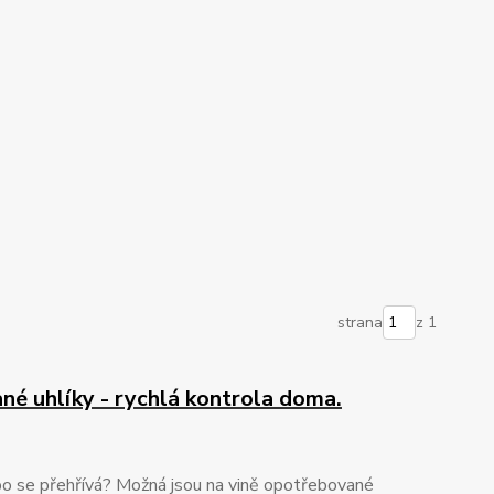
strana
z 1
né uhlíky - rychlá kontrola doma.
nebo se přehřívá? Možná jsou na vině opotřebované