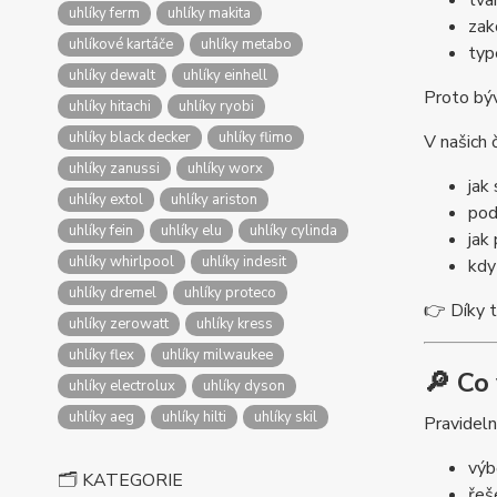
tva
uhlíky ferm
uhlíky makita
zak
uhlíkové kartáče
uhlíky metabo
typ
uhlíky dewalt
uhlíky einhell
Proto býv
uhlíky hitachi
uhlíky ryobi
uhlíky black decker
uhlíky flimo
V našich 
uhlíky zanussi
uhlíky worx
jak
uhlíky extol
uhlíky ariston
pod
uhlíky fein
uhlíky elu
uhlíky cylinda
jak
uhlíky whirlpool
uhlíky indesit
kdy
uhlíky dremel
uhlíky proteco
👉 Díky 
uhlíky zerowatt
uhlíky kress
uhlíky flex
uhlíky milwaukee
🔎 Co
uhlíky electrolux
uhlíky dyson
uhlíky aeg
uhlíky hilti
uhlíky skil
Pravideln
výb
🗂️ KATEGORIE
řeš