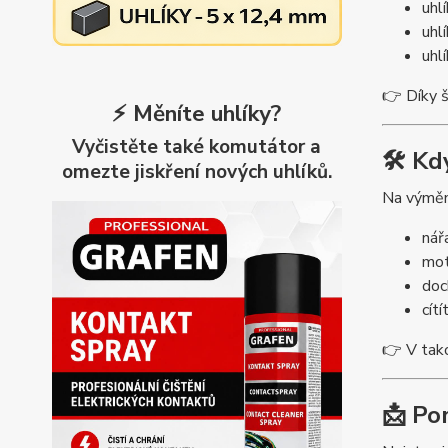
uhlí
uhl
uhl
👉 Díky š
⚡ Měníte uhlíky?
Vyčistěte také komutátor a
🛠️ K
omezte jiskření nových uhlíků.
Na výměnu
nář
mot
doch
cít
👉 V tak
📩 Po