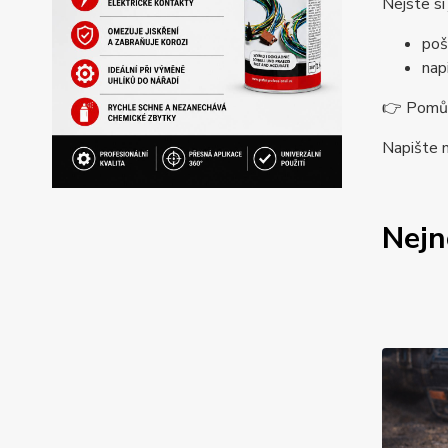
Nejste si
poš
nap
👉 Pomůže
Napište 
Nejn