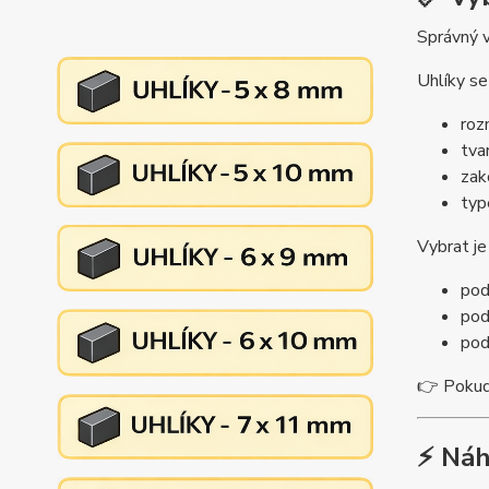
Správný v
Uhlíky se 
roz
tva
zak
typ
Vybrat j
pod
pod
pod
👉 Pokud 
⚡ Náh