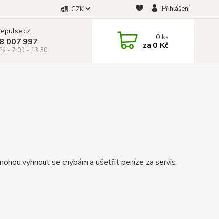
Přihlášení
CZK
repulse.cz
0
ks
28 007 997
za
0 Kč
á - 7:00 - 13:30
ohou vyhnout se chybám a ušetřit peníze za servis.