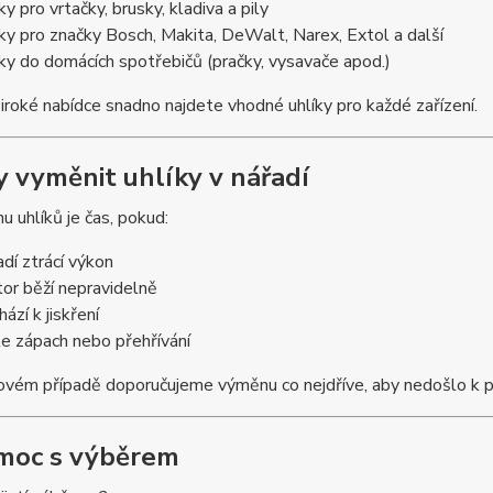
ky pro vrtačky, brusky, kladiva a pily
íky pro značky Bosch, Makita, DeWalt, Narex, Extol a další
íky do domácích spotřebičů (pračky, vysavače apod.)
iroké nabídce snadno najdete vhodné uhlíky pro každé zařízení.
dy vyměnit uhlíky v nářadí
 uhlíků je čas, pokud:
adí ztrácí výkon
or běží nepravidelně
ází k jiskření
íte zápach nebo přehřívání
ovém případě doporučujeme výměnu co nejdříve, aby nedošlo k 
moc s výběrem