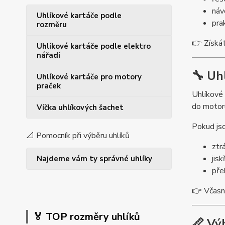
náv
Uhlíkové kartáče podle
pra
rozměru
👉 Získát
Uhlíkové kartáče podle elektro
nářadí
🔧 Uh
Uhlíkové kartáče pro motory
praček
Uhlíkové 
do motoru
Víčka uhlíkových šachet
Pokud js
📐 Pomocník při výběru uhlíků
ztr
jisk
Najdeme vám ty správné uhlíky
pře
👉 Včasná
🏅 TOP rozměry uhlíků
📏 Vý