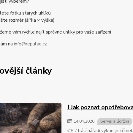
 jistí výběrem?
lete fotku starých uhlíků
ište rozměr (šířka × výška)
me vám rychle najít správné uhlíky pro vaše zařízení
nám na
info@repulse.cz
ovější články
❗ Jak poznat opotřebova
14
.
04
.
2026
Servis a údržba
👉 Ztrácí nářadí výkon, jiskří 