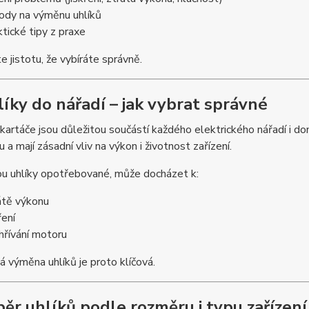
ody na výměnu uhlíků
ktické tipy z praxe
e jistotu, že vybíráte správně.
líky do nářadí – jak vybrat správné
kartáče jsou důležitou součástí každého elektrického nářadí i do
 a mají zásadní vliv na výkon i životnost zařízení.
ou uhlíky opotřebované, může docházet k:
átě výkonu
ření
hřívání motoru
 výměna uhlíků je proto klíčová.
běr uhlíků podle rozměru i typu zařízení