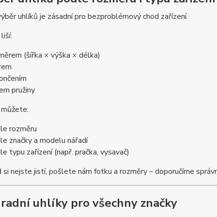
ýběr uhlíků je zásadní pro bezproblémový chod zařízení.
liší:
měrem (šířka × výška × délka)
rem
ončením
em pružiny
e můžete:
le rozměru
le značky a modelu nářadí
le typu zařízení (např. pračka, vysavač)
si nejste jistí, pošlete nám fotku a rozměry – doporučíme správn
radní uhlíky pro všechny značky