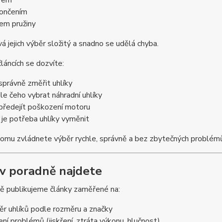
rem
ončením
em pružiny
á jejich výběr složitý a snadno se udělá chyba.
článcích se dozvíte:
 správně změřit uhlíky
le čeho vybrat náhradní uhlíky
 předejít poškození motoru
 je potřeba uhlíky vyměnit
tomu zvládnete výběr rychle, správně a bez zbytečných problém
 v poradně najdete
ě publikujeme články zaměřené na:
ěr uhlíků podle rozměru a značky
ení problémů (jiskření, ztráta výkonu, hlučnost)