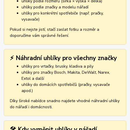
uhlíky podle rozměru (šířka × výška × délka)
uhlíky podle značky a modelu nářadí
uhlíky pro konkrétní spotřebiče (např. pračky,
vysavače)
Pokud si nejste jistí, stačí zaslat fotku a rozměr a
doporučíme vám správné řešení.
⚡ Náhradní uhlíky pro všechny značky
uhlíky pro vrtačky, brusky, kladiva a pily
uhlíky pro značky Bosch, Makita, DeWalt, Narex,
Extol a další
uhlíky do domácích spotřebičů (pračky, vysavače
apod.)
Díky široké nabídce snadno najdete vhodné náhradní uhlíky
do nářadí i domácnosti.
🛠️ Kdy vyměnit uhlíky v nářadí