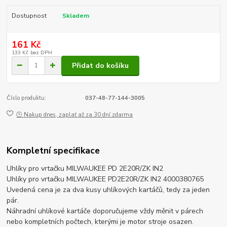
Dostupnost
Skladem
161 Kč
133 Kč
bez DPH
Přidat do košíku
Číslo produktu:
037-48-77-144-3005
🕒 Nakup dnes, zaplať až za 30 dní zdarma
Kompletní specifikace
Uhlíky pro vrtačku MILWAUKEE PD 2E20R/ZK IN2
Uhlíky pro vrtačku MILWAUKEE PD2E20R/ZK IN2 4000380765
Uvedená cena je za dva kusy uhlíkových kartáčů, tedy za jeden
pár.
Náhradní uhlíkové kartáče doporučujeme vždy měnit v párech
nebo kompletních počtech, kterými je motor stroje osazen.