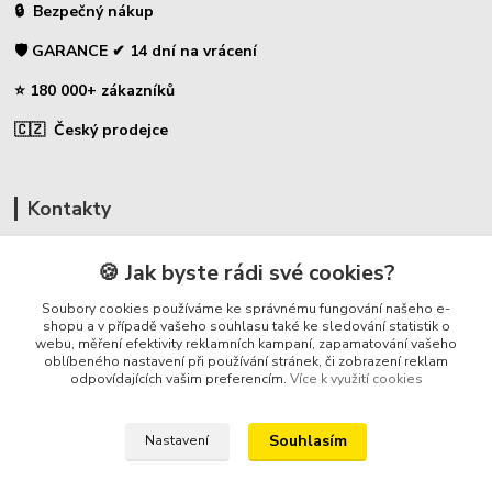
🔒 Bezpečný nákup
🛡️ GARANCE ✔ 14 dní na vrácení
⭐ 180 000+ zákazníků
🇨🇿 Český prodejce
Kontakty
☎ Uhlíky do nářadí
🍪 Jak byste rádi své cookies?
🛡️ Zákaznická podpora
Soubory cookies používáme ke správnému fungování našeho e-
📞 728 007 997
shopu a v případě vašeho souhlasu také ke sledování statistik o
webu, měření efektivity reklamních kampaní, zapamatování vašeho
⏰ Po-Pá - 7:00 - 13:30
oblíbeného nastavení při používání stránek, či zobrazení reklam
odpovídajících vašim preferencím.
Více k využití cookies
info@repulse.cz
Souhlasím
Nastavení