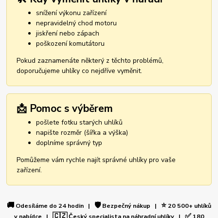
snížení výkonu zařízení
nepravidelný chod motoru
jiskření nebo zápach
poškození komutátoru
Pokud zaznamenáte některý z těchto problémů,
doporučujeme uhlíky co nejdříve vyměnit.
📩 Pomoc s výběrem
pošlete fotku starých uhlíků
napište rozměr (šířka a výška)
doplníme správný typ
Pomůžeme vám rychle najít správné uhlíky pro vaše
zařízení.
🚚
🛡️
⭐
Odesíláme do 24 hodin |
Bezpečný nákup |
20 500+ uhlíků
🇨🇿
✅
v nabídce |
Český specialista na náhradní uhlíky |
180