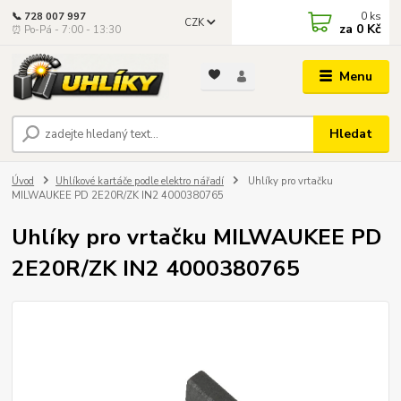
0
ks
📞 728 007 997
CZK
za
0 Kč
⏰ Po-Pá - 7:00 - 13:30
Menu
Hledat
Úvod
Uhlíkové kartáče podle elektro nářadí
Uhlíky pro vrtačku
MILWAUKEE PD 2E20R/ZK IN2 4000380765
Uhlíky pro vrtačku MILWAUKEE PD
2E20R/ZK IN2 4000380765