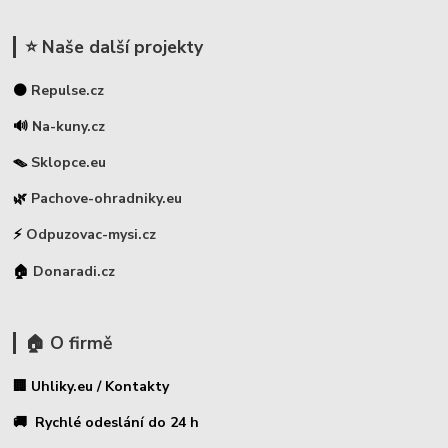
⭐ Naše další projekty
⚫
Repulse.cz
🔊
Na-kuny.cz
🪤
Sklopce.eu
🌿
Pachove-ohradniky.eu
⚡
Odpuzovac-mysi.cz
🏠
Donaradi.cz
🏠 O firmě
🏢 Uhliky.eu / Kontakty
🚚 Rychlé odeslání do 24 h