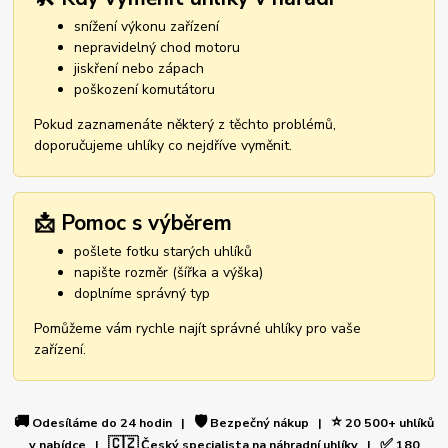
snížení výkonu zařízení
nepravidelný chod motoru
jiskření nebo zápach
poškození komutátoru
Pokud zaznamenáte některý z těchto problémů,
doporučujeme uhlíky co nejdříve vyměnit.
📩 Pomoc s výběrem
pošlete fotku starých uhlíků
napište rozměr (šířka a výška)
doplníme správný typ
Pomůžeme vám rychle najít správné uhlíky pro vaše
zařízení.
🚚
🛡️
⭐
Odesíláme do 24 hodin |
Bezpečný nákup |
20 500+ uhlíků
🇨🇿
✅
v nabídce |
Český specialista na náhradní uhlíky |
180