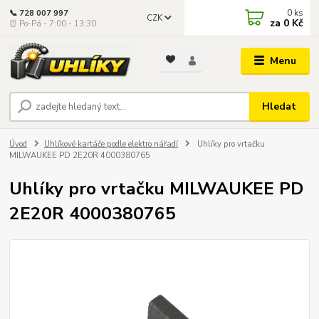
0
ks
📞 728 007 997
CZK
za
0 Kč
⏰ Po-Pá - 7:00 - 13:30
Menu
Hledat
Úvod
Uhlíkové kartáče podle elektro nářadí
Uhlíky pro vrtačku
MILWAUKEE PD 2E20R 4000380765
Uhlíky pro vrtačku MILWAUKEE PD
2E20R 4000380765