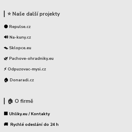
⭐ Naše další projekty
⚫
Repulse.cz
🔊
Na-kuny.cz
🪤
Sklopce.eu
🌿
Pachove-ohradniky.eu
⚡
Odpuzovac-mysi.cz
🏠
Donaradi.cz
🏠 O firmě
🏢 Uhliky.eu / Kontakty
🚚 Rychlé odeslání do 24 h