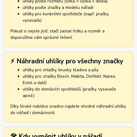
uhlíky podle rozměru (šířka × výška × délka)
uhlíky podle značky a modelu nářadí
uhlíky pro konkrétní spotřebiče (např. pračky,
vysavače)
Pokud si nejste jistí, stačí zaslat fotku a rozměr a
doporučíme vám správné řešení.
⚡ Náhradní uhlíky pro všechny značky
uhlíky pro vrtačky, brusky, kladiva a pily
uhlíky pro značky Bosch, Makita, DeWalt, Narex,
Extol a další
uhlíky do domácích spotřebičů (pračky, vysavače
apod.)
Díky široké nabídce snadno najdete vhodné náhradní uhlíky
do nářadí i domácnosti.
🛠️ Kdy vyměnit uhlíky v nářadí