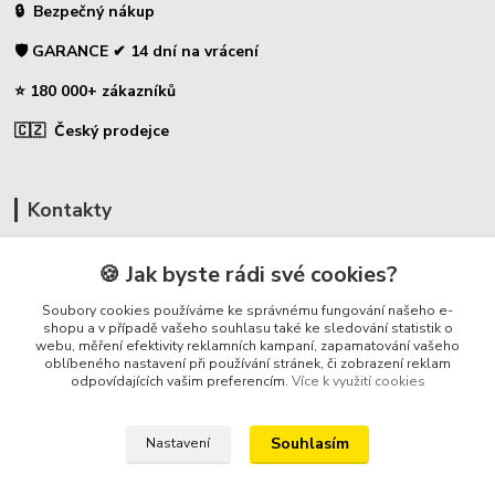
🔒 Bezpečný nákup
🛡️ GARANCE ✔ 14 dní na vrácení
⭐ 180 000+ zákazníků
🇨🇿 Český prodejce
Kontakty
☎ Uhlíky do nářadí
🍪 Jak byste rádi své cookies?
🛡️ Zákaznická podpora
Soubory cookies používáme ke správnému fungování našeho e-
📞 728 007 997
shopu a v případě vašeho souhlasu také ke sledování statistik o
webu, měření efektivity reklamních kampaní, zapamatování vašeho
⏰ Po-Pá - 7:00 - 13:30
oblíbeného nastavení při používání stránek, či zobrazení reklam
odpovídajících vašim preferencím.
Více k využití cookies
info@repulse.cz
Souhlasím
Nastavení