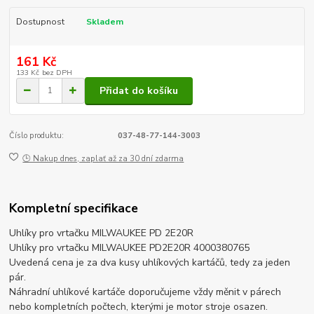
Dostupnost
Skladem
161 Kč
133 Kč
bez DPH
Přidat do košíku
Číslo produktu:
037-48-77-144-3003
🕒 Nakup dnes, zaplať až za 30 dní zdarma
Kompletní specifikace
Uhlíky pro vrtačku MILWAUKEE PD 2E20R
Uhlíky pro vrtačku MILWAUKEE PD2E20R 4000380765
Uvedená cena je za dva kusy uhlíkových kartáčů, tedy za jeden
pár.
Náhradní uhlíkové kartáče doporučujeme vždy měnit v párech
nebo kompletních počtech, kterými je motor stroje osazen.