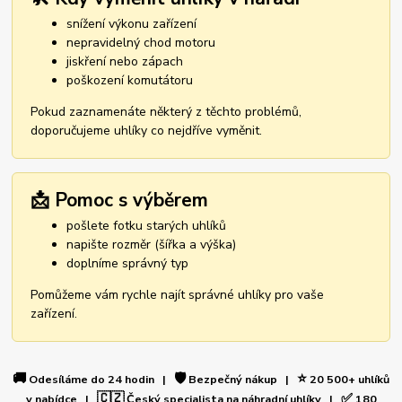
snížení výkonu zařízení
nepravidelný chod motoru
jiskření nebo zápach
poškození komutátoru
Pokud zaznamenáte některý z těchto problémů,
doporučujeme uhlíky co nejdříve vyměnit.
📩 Pomoc s výběrem
pošlete fotku starých uhlíků
napište rozměr (šířka a výška)
doplníme správný typ
Pomůžeme vám rychle najít správné uhlíky pro vaše
zařízení.
🚚
🛡️
⭐
Odesíláme do 24 hodin |
Bezpečný nákup |
20 500+ uhlíků
🇨🇿
✅
v nabídce |
Český specialista na náhradní uhlíky |
180