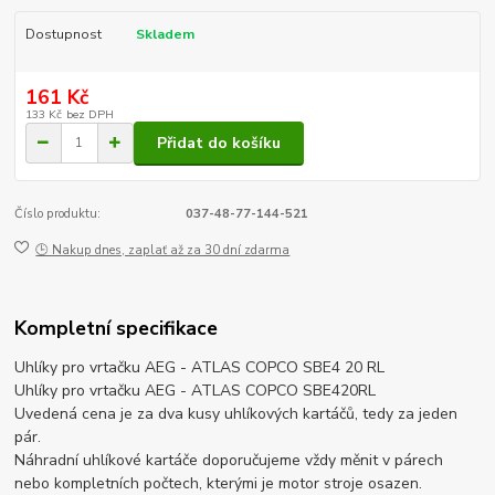
Dostupnost
Skladem
161 Kč
133 Kč
bez DPH
Přidat do košíku
Číslo produktu:
037-48-77-144-521
🕒 Nakup dnes, zaplať až za 30 dní zdarma
Kompletní specifikace
Uhlíky pro vrtačku AEG - ATLAS COPCO SBE4 20 RL
Uhlíky pro vrtačku AEG - ATLAS COPCO SBE420RL
Uvedená cena je za dva kusy uhlíkových kartáčů, tedy za jeden
pár.
Náhradní uhlíkové kartáče doporučujeme vždy měnit v párech
nebo kompletních počtech, kterými je motor stroje osazen.