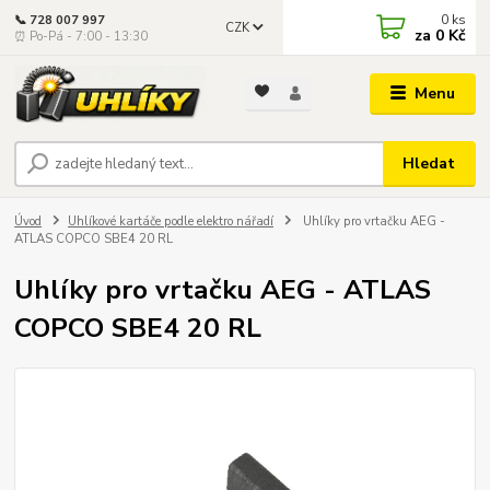
0
ks
📞 728 007 997
CZK
za
0 Kč
⏰ Po-Pá - 7:00 - 13:30
Menu
Hledat
Úvod
Uhlíkové kartáče podle elektro nářadí
Uhlíky pro vrtačku AEG -
ATLAS COPCO SBE4 20 RL
Uhlíky pro vrtačku AEG - ATLAS
COPCO SBE4 20 RL