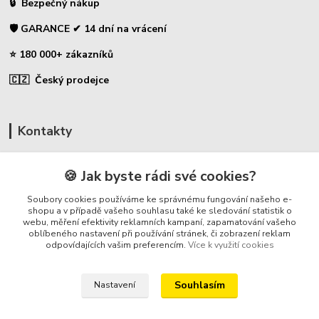
🔒 Bezpečný nákup
🛡️ GARANCE ✔ 14 dní na vrácení
⭐ 180 000+ zákazníků
🇨🇿 Český prodejce
Kontakty
☎ Uhlíky do nářadí
🍪 Jak byste rádi své cookies?
🛡️ Zákaznická podpora
Soubory cookies používáme ke správnému fungování našeho e-
📞 728 007 997
shopu a v případě vašeho souhlasu také ke sledování statistik o
webu, měření efektivity reklamních kampaní, zapamatování vašeho
⏰ Po-Pá - 7:00 - 13:30
oblíbeného nastavení při používání stránek, či zobrazení reklam
odpovídajících vašim preferencím.
Více k využití cookies
info@repulse.cz
Souhlasím
Nastavení