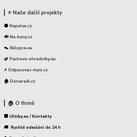
⭐ Naše další projekty
⚫
Repulse.cz
🔊
Na-kuny.cz
🪤
Sklopce.eu
🌿
Pachove-ohradniky.eu
⚡
Odpuzovac-mysi.cz
🏠
Donaradi.cz
🏠 O firmě
🏢 Uhliky.eu / Kontakty
🚚 Rychlé odeslání do 24 h