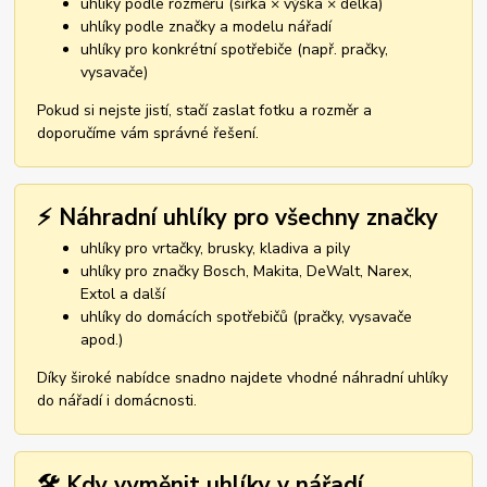
uhlíky podle rozměru (šířka × výška × délka)
uhlíky podle značky a modelu nářadí
uhlíky pro konkrétní spotřebiče (např. pračky,
vysavače)
Pokud si nejste jistí, stačí zaslat fotku a rozměr a
doporučíme vám správné řešení.
⚡ Náhradní uhlíky pro všechny značky
uhlíky pro vrtačky, brusky, kladiva a pily
uhlíky pro značky Bosch, Makita, DeWalt, Narex,
Extol a další
uhlíky do domácích spotřebičů (pračky, vysavače
apod.)
Díky široké nabídce snadno najdete vhodné náhradní uhlíky
do nářadí i domácnosti.
🛠️ Kdy vyměnit uhlíky v nářadí