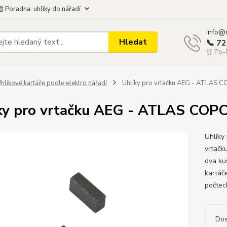
 Poradna: uhlíky do nářadí
info@
Hledat
📞 7
⏰ Po-P
hlíkové kartáče podle elektro nářadí
Uhlíky pro vrtačku AEG - ATLAS 
ky pro vrtačku AEG - ATLAS COP
Uhlíky
vrtač
dva ku
kartáč
počtech
Dos