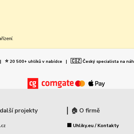
řízení.
⭐
🇨🇿
 |
20 500+ uhlíků v nabídce |
Český specialista na ná
další projekty
🏠 O firmě
.cz
🏢 Uhliky.eu / Kontakty