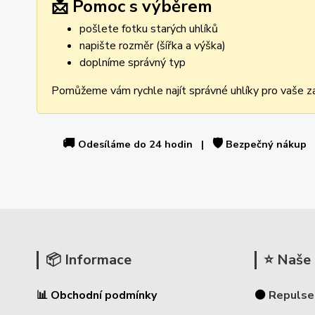
📩 Pomoc s výběrem
pošlete fotku starých uhlíků
napište rozměr (šířka a výška)
doplníme správný typ
Pomůžeme vám rychle najít správné uhlíky pro vaše za
🚚
🛡️
Odesíláme do 24 hodin |
Bezpečný nákup
📦 Informace
⭐ Naše 
📊 Obchodní podmínky
⚫
Repulse