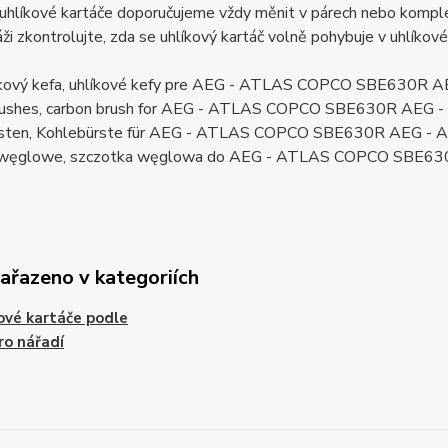
uhlíkové kartáče doporučujeme vždy měnit v párech nebo komplet
ži zkontrolujte, zda se uhlíkový kartáč volně pohybuje v uhlíkov
líkový kefa, uhlíkové kefy pre AEG - ATLAS COPCO SBE630
brushes, carbon brush for AEG - ATLAS COPCO SBE630R AE
rsten, Kohlebürste für AEG - ATLAS COPCO SBE630R AEG 
i węglowe, szczotka węglowa do AEG - ATLAS COPCO SBE
zařazeno v kategoriích
ové kartáče podle
ro nářadí