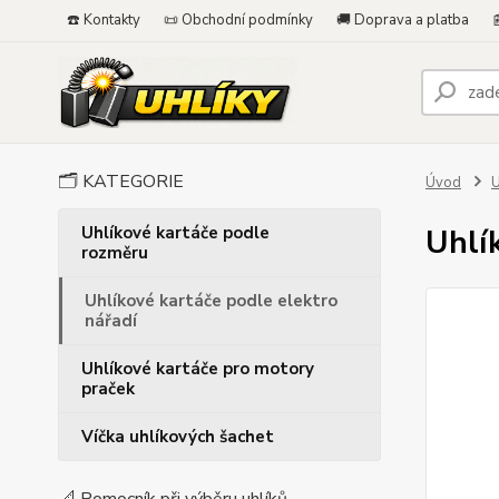
☎️ Kontakty
📜 Obchodní podmínky
🚚 Doprava a platba

🗂️ KATEGORIE
Úvod
U
Uhlíkové kartáče podle
Uhlí
rozměru
Uhlíkové kartáče podle elektro
nářadí
Uhlíkové kartáče pro motory
praček
Víčka uhlíkových šachet