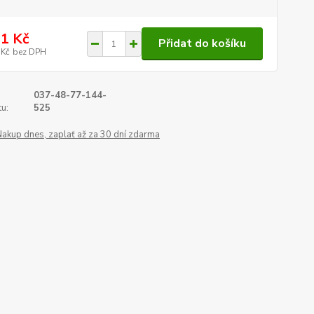
1 Kč
Přidat do košíku
 Kč
bez DPH
037-48-77-144-
u:
525
Nakup dnes, zaplať až za 30 dní zdarma