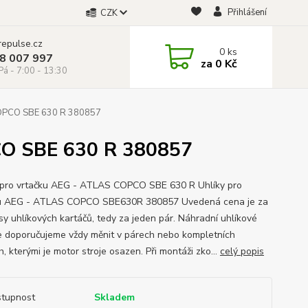
Přihlášení
CZK
repulse.cz
0
ks
28 007 997
za
0 Kč
á - 7:00 - 13:30
COPCO SBE 630 R 380857
CO SBE 630 R 380857
 pro vrtačku AEG - ATLAS COPCO SBE 630 R Uhlíky pro
ku AEG - ATLAS COPCO SBE630R 380857 Uvedená cena je za
sy uhlíkových kartáčů, tedy za jeden pár. Náhradní uhlíkové
e doporučujeme vždy měnit v párech nebo kompletních
, kterými je motor stroje osazen. Při montáži zko...
celý popis
tupnost
Skladem