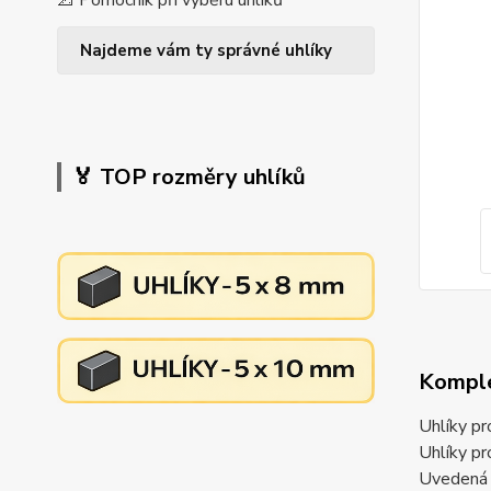
📐 Pomocník při výběru uhlíků
Najdeme vám ty správné uhlíky
🏅 TOP rozměry uhlíků
Komple
Uhlíky p
Uhlíky 
Uvedená c