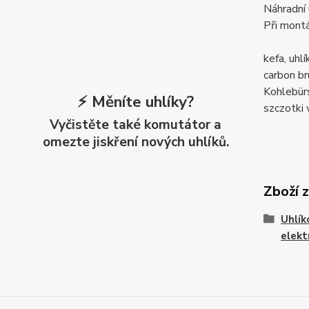
Náhradní 
Při montá
kefa, uh
carbon 
Kohlebü
⚡ Měníte uhlíky?
szczotk
Vyčistěte také komutátor a
omezte jiskření nových uhlíků.
Zboží 
Uhlík
elekt