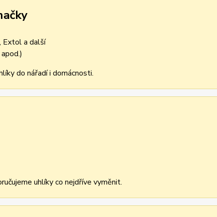
načky
 Extol a další
 apod.)
líky do nářadí i domácnosti.
učujeme uhlíky co nejdříve vyměnit.