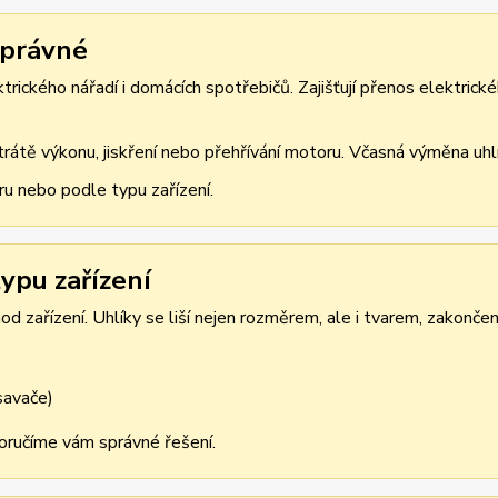
správné
rického nářadí i domácích spotřebičů. Zajišťují přenos elektrické
átě výkonu, jiskření nebo přehřívání motoru. Včasná výměna uhlík
ru nebo podle typu zařízení.
ypu zařízení
d zařízení. Uhlíky se liší nejen rozměrem, ale i tvarem, zakonče
ysavače)
oporučíme vám správné řešení.