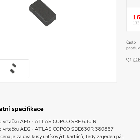
16
133
Číslo
produkt
🕒 
tní specifikace
ro vrtačku AEG - ATLAS COPCO SBE 630 R
pro vrtačku AEG - ATLAS COPCO SBE630R 380857
ena je za dva kusy uhlíkových kartáčů, tedy za jeden pár.