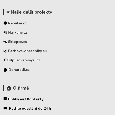
⭐ Naše další projekty
⚫
Repulse.cz
🔊
Na-kuny.cz
🪤
Sklopce.eu
🌿
Pachove-ohradniky.eu
⚡
Odpuzovac-mysi.cz
🏠
Donaradi.cz
🏠 O firmě
🏢 Uhliky.eu / Kontakty
🚚 Rychlé odeslání do 24 h