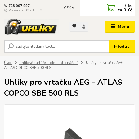
0
ks
📞 728 007 997
CZK
za
0 Kč
⏰ Po-Pá - 7:00 - 13:30
Menu
Hledat
Úvod
Uhlíkové kartáče podle elektro nářadí
Uhlíky pro vrtačku AEG -
ATLAS COPCO SBE 500 RLS
Uhlíky pro vrtačku AEG - ATLAS
COPCO SBE 500 RLS