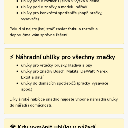
uhlíky podle rozměru (šířka × výška × délka)
uhlíky podle značky a modelu nářadí
uhlíky pro konkrétní spotřebiče (např. pračky,
vysavače)
Pokud si nejste jistí, stačí zaslat fotku a rozměr a
doporučíme vám správné řešení.
⚡ Náhradní uhlíky pro všechny značky
uhlíky pro vrtačky, brusky, kladiva a pily
uhlíky pro značky Bosch, Makita, DeWalt, Narex,
Extol a další
uhlíky do domácích spotřebičů (pračky, vysavače
apod.)
Díky široké nabídce snadno najdete vhodné náhradní uhlíky
do nářadí i domácnosti.
🛠️ Kdy vyměnit uhlíky v nářadí