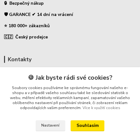
🔒 Bezpečný nákup
🛡️ GARANCE ✔ 14 dní na vrácení
⭐ 180 000+ zákazníků
🇨🇿 Český prodejce
Kontakty
☎ Uhlíky do nářadí
🍪 Jak byste rádi své cookies?
🛡️ Zákaznická podpora
Soubory cookies používáme ke správnému fungování našeho e-
📞 728 007 997
shopu a v případě vašeho souhlasu také ke sledování statistik o
webu, měření efektivity reklamních kampaní, zapamatování vašeho
⏰ Po-Pá - 7:00 - 13:30
oblíbeného nastavení při používání stránek, či zobrazení reklam
odpovídajících vašim preferencím.
Více k využití cookies
info@repulse.cz
Souhlasím
Nastavení