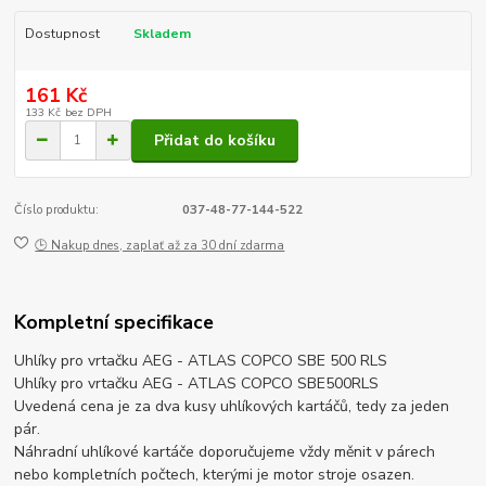
Dostupnost
Skladem
161 Kč
133 Kč
bez DPH
Přidat do košíku
Číslo produktu:
037-48-77-144-522
🕒 Nakup dnes, zaplať až za 30 dní zdarma
Kompletní specifikace
Uhlíky pro vrtačku AEG - ATLAS COPCO SBE 500 RLS
Uhlíky pro vrtačku AEG - ATLAS COPCO SBE500RLS
Uvedená cena je za dva kusy uhlíkových kartáčů, tedy za jeden
pár.
Náhradní uhlíkové kartáče doporučujeme vždy měnit v párech
nebo kompletních počtech, kterými je motor stroje osazen.