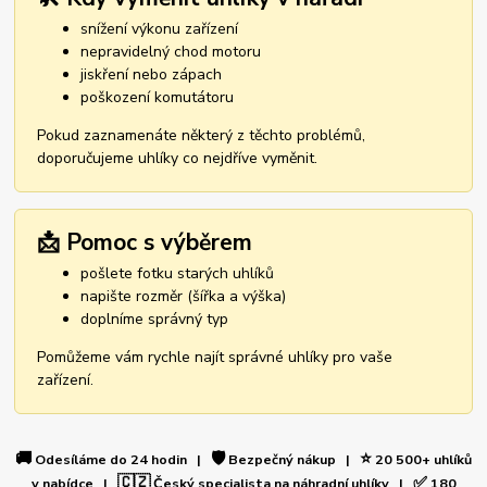
snížení výkonu zařízení
nepravidelný chod motoru
jiskření nebo zápach
poškození komutátoru
Pokud zaznamenáte některý z těchto problémů,
doporučujeme uhlíky co nejdříve vyměnit.
📩 Pomoc s výběrem
pošlete fotku starých uhlíků
napište rozměr (šířka a výška)
doplníme správný typ
Pomůžeme vám rychle najít správné uhlíky pro vaše
zařízení.
🚚
🛡️
⭐
Odesíláme do 24 hodin |
Bezpečný nákup |
20 500+ uhlíků
🇨🇿
✅
v nabídce |
Český specialista na náhradní uhlíky |
180