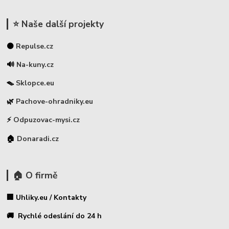
⭐ Naše další projekty
⚫
Repulse.cz
🔊
Na-kuny.cz
🪤
Sklopce.eu
🌿
Pachove-ohradniky.eu
⚡
Odpuzovac-mysi.cz
🏠
Donaradi.cz
🏠 O firmě
🏢 Uhliky.eu / Kontakty
🚚 Rychlé odeslání do 24 h