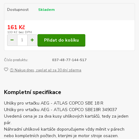
Dostupnost
Skladem
161 Kč
133 Kč
bez DPH
Přidat do košíku
Číslo produktu:
037-48-77-144-517
🕒 Nakup dnes, zaplať až za 30 dní zdarma
Kompletní specifikace
Uhlíky pro vrtačku AEG - ATLAS COPCO SBE 18 R
Uhlíky pro vrtačku AEG - ATLAS COPCO SBE18R 349037
Uvedená cena je za dva kusy uhlíkových kartáčů, tedy za jeden
pár.
Náhradní uhlíkové kartáče doporučujeme vždy měnit v párech
nebo kompletních počtech, kterými je motor stroje osazen.