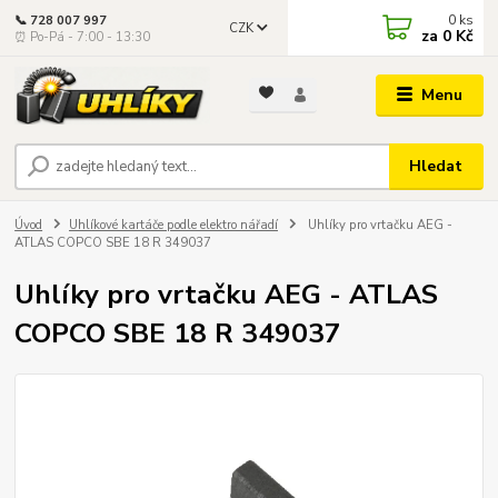
0
ks
📞 728 007 997
CZK
za
0 Kč
⏰ Po-Pá - 7:00 - 13:30
Menu
Hledat
Úvod
Uhlíkové kartáče podle elektro nářadí
Uhlíky pro vrtačku AEG -
ATLAS COPCO SBE 18 R 349037
Uhlíky pro vrtačku AEG - ATLAS
COPCO SBE 18 R 349037