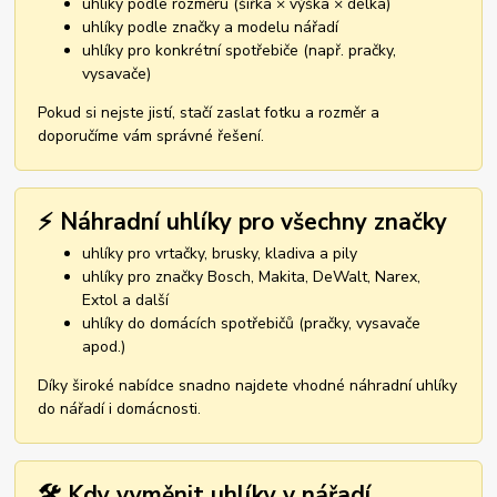
uhlíky podle rozměru (šířka × výška × délka)
uhlíky podle značky a modelu nářadí
uhlíky pro konkrétní spotřebiče (např. pračky,
vysavače)
Pokud si nejste jistí, stačí zaslat fotku a rozměr a
doporučíme vám správné řešení.
⚡ Náhradní uhlíky pro všechny značky
uhlíky pro vrtačky, brusky, kladiva a pily
uhlíky pro značky Bosch, Makita, DeWalt, Narex,
Extol a další
uhlíky do domácích spotřebičů (pračky, vysavače
apod.)
Díky široké nabídce snadno najdete vhodné náhradní uhlíky
do nářadí i domácnosti.
🛠️ Kdy vyměnit uhlíky v nářadí