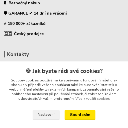
🔒 Bezpečný nákup
🛡️ GARANCE ✔ 14 dní na vrácení
⭐ 180 000+ zákazníků
🇨🇿 Český prodejce
Kontakty
☎ Uhlíky do nářadí
🍪 Jak byste rádi své cookies?
🛡️ Zákaznická podpora
Soubory cookies používáme ke správnému fungování našeho e-
📞 728 007 997
shopu a v případě vašeho souhlasu také ke sledování statistik o
webu, měření efektivity reklamních kampaní, zapamatování vašeho
⏰ Po-Pá - 7:00 - 13:30
oblíbeného nastavení při používání stránek, či zobrazení reklam
odpovídajících vašim preferencím.
Více k využití cookies
info@repulse.cz
Souhlasím
Nastavení