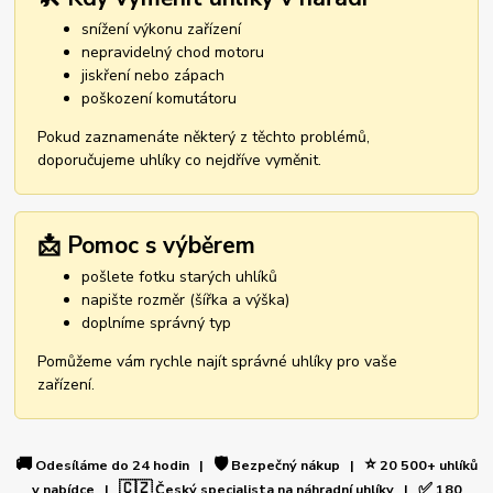
snížení výkonu zařízení
nepravidelný chod motoru
jiskření nebo zápach
poškození komutátoru
Pokud zaznamenáte některý z těchto problémů,
doporučujeme uhlíky co nejdříve vyměnit.
📩 Pomoc s výběrem
pošlete fotku starých uhlíků
napište rozměr (šířka a výška)
doplníme správný typ
Pomůžeme vám rychle najít správné uhlíky pro vaše
zařízení.
🚚
🛡️
⭐
Odesíláme do 24 hodin |
Bezpečný nákup |
20 500+ uhlíků
🇨🇿
✅
v nabídce |
Český specialista na náhradní uhlíky |
180