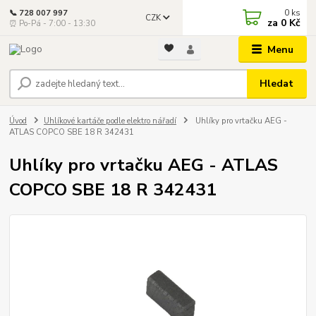
0
ks
📞 728 007 997
CZK
za
0 Kč
⏰ Po-Pá - 7:00 - 13:30
Menu
Hledat
Úvod
Uhlíkové kartáče podle elektro nářadí
Uhlíky pro vrtačku AEG -
ATLAS COPCO SBE 18 R 342431
Uhlíky pro vrtačku AEG - ATLAS
COPCO SBE 18 R 342431