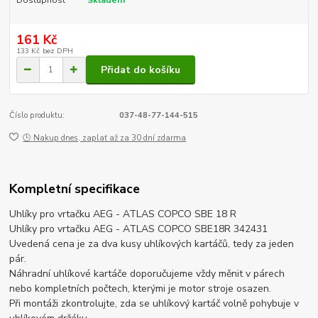
161 Kč
133 Kč
bez DPH
Přidat do košíku
Číslo produktu:
037-48-77-144-515
🕒 Nakup dnes, zaplať až za 30 dní zdarma
Kompletní specifikace
Uhlíky pro vrtačku AEG - ATLAS COPCO SBE 18 R
Uhlíky pro vrtačku AEG - ATLAS COPCO SBE18R 342431
Uvedená cena je za dva kusy uhlíkových kartáčů, tedy za jeden
pár.
Náhradní uhlíkové kartáče doporučujeme vždy měnit v párech
nebo kompletních počtech, kterými je motor stroje osazen.
Při montáži zkontrolujte, zda se uhlíkový kartáč volně pohybuje v