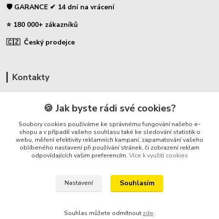
🛡️ GARANCE ✔ 14 dní na vrácení
⭐ 180 000+ zákazníků
🇨🇿 Český prodejce
Kontakty
☎ Uhlíky do nářadí
🍪 Jak byste rádi své cookies?
🛡️ Zákaznická podpora
Soubory cookies používáme ke správnému fungování našeho e-
📞 728 007 997
shopu a v případě vašeho souhlasu také ke sledování statistik o
webu, měření efektivity reklamních kampaní, zapamatování vašeho
⏰ Po-Pá - 7:00 - 13:30
oblíbeného nastavení při používání stránek, či zobrazení reklam
odpovídajících vašim preferencím.
Více k využití cookies
info@repulse.cz
Souhlasím
Nastavení
Souhlas můžete odmítnout
zde
.
REPULSE s.r.o. | www.uhliky.eu | 2015-2026 © Hradec Králové