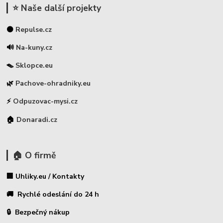
⭐ Naše další projekty
⚫
Repulse.cz
🔊
Na-kuny.cz
🪤
Sklopce.eu
🌿
Pachove-ohradniky.eu
⚡
Odpuzovac-mysi.cz
🏠
Donaradi.cz
🏠 O firmě
🏢 Uhliky.eu / Kontakty
🚚 Rychlé odeslání do 24 h
🔒 Bezpečný nákup