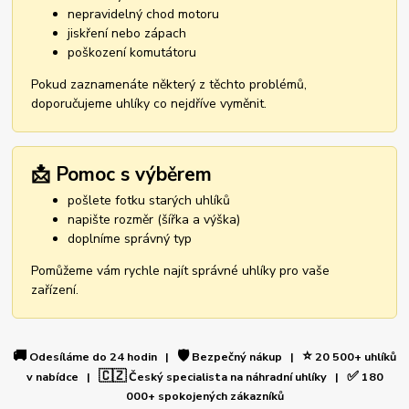
nepravidelný chod motoru
jiskření nebo zápach
poškození komutátoru
Pokud zaznamenáte některý z těchto problémů,
doporučujeme uhlíky co nejdříve vyměnit.
📩 Pomoc s výběrem
pošlete fotku starých uhlíků
napište rozměr (šířka a výška)
doplníme správný typ
Pomůžeme vám rychle najít správné uhlíky pro vaše
zařízení.
🚚
🛡️
⭐
Odesíláme do 24 hodin |
Bezpečný nákup |
20 500+ uhlíků
🇨🇿
✅
v nabídce |
Český specialista na náhradní uhlíky |
180
000+ spokojených zákazníků