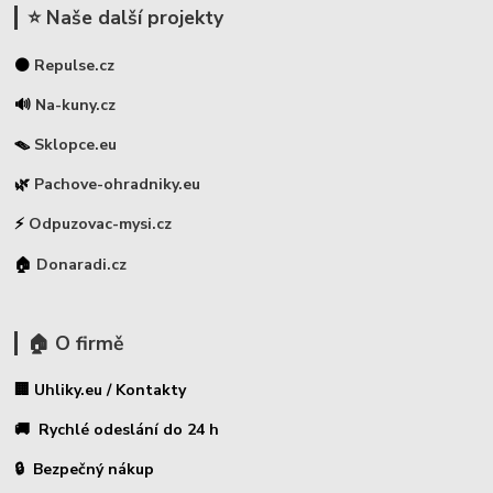
⭐ Naše další projekty
⚫
Repulse.cz
🔊
Na-kuny.cz
🪤
Sklopce.eu
🌿
Pachove-ohradniky.eu
⚡
Odpuzovac-mysi.cz
🏠
Donaradi.cz
🏠 O firmě
🏢 Uhliky.eu / Kontakty
🚚 Rychlé odeslání do 24 h
🔒 Bezpečný nákup