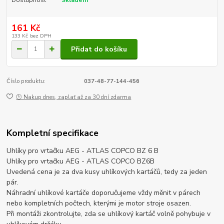
161 Kč
133 Kč
bez DPH
Přidat do košíku
Číslo produktu:
037-48-77-144-456
🕒 Nakup dnes, zaplať až za 30 dní zdarma
Kompletní specifikace
Uhlíky pro vrtačku AEG - ATLAS COPCO BZ 6 B
Uhlíky pro vrtačku AEG - ATLAS COPCO BZ6B
Uvedená cena je za dva kusy uhlíkových kartáčů, tedy za jeden
pár.
Náhradní uhlíkové kartáče doporučujeme vždy měnit v párech
nebo kompletních počtech, kterými je motor stroje osazen.
Při montáži zkontrolujte, zda se uhlíkový kartáč volně pohybuje v