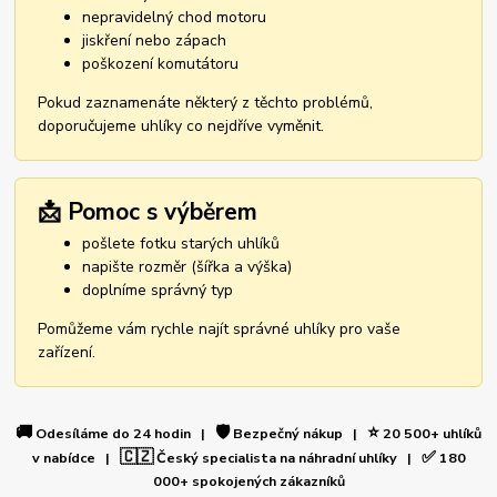
nepravidelný chod motoru
jiskření nebo zápach
poškození komutátoru
Pokud zaznamenáte některý z těchto problémů,
doporučujeme uhlíky co nejdříve vyměnit.
📩 Pomoc s výběrem
pošlete fotku starých uhlíků
napište rozměr (šířka a výška)
doplníme správný typ
Pomůžeme vám rychle najít správné uhlíky pro vaše
zařízení.
🚚
🛡️
⭐
Odesíláme do 24 hodin |
Bezpečný nákup |
20 500+ uhlíků
🇨🇿
✅
v nabídce |
Český specialista na náhradní uhlíky |
180
000+ spokojených zákazníků