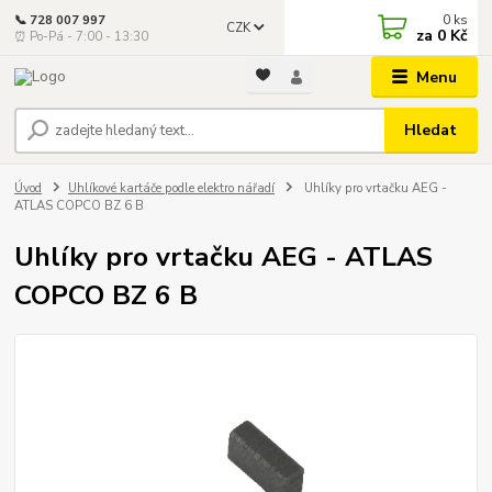
0
ks
📞 728 007 997
CZK
za
0 Kč
⏰ Po-Pá - 7:00 - 13:30
Menu
Hledat
Úvod
Uhlíkové kartáče podle elektro nářadí
Uhlíky pro vrtačku AEG -
ATLAS COPCO BZ 6 B
Uhlíky pro vrtačku AEG - ATLAS
COPCO BZ 6 B