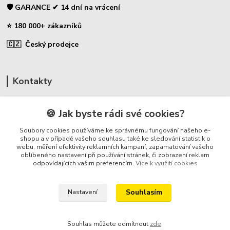
🛡️ GARANCE ✔ 14 dní na vrácení
⭐ 180 000+ zákazníků
🇨🇿 Český prodejce
Kontakty
☎ Uhlíky do nářadí
🍪 Jak byste rádi své cookies?
🛡️ Zákaznická podpora
Soubory cookies používáme ke správnému fungování našeho e-
📞 728 007 997
shopu a v případě vašeho souhlasu také ke sledování statistik o
webu, měření efektivity reklamních kampaní, zapamatování vašeho
⏰ Po-Pá - 7:00 - 13:30
oblíbeného nastavení při používání stránek, či zobrazení reklam
odpovídajících vašim preferencím.
Více k využití cookies
info@repulse.cz
Souhlasím
Nastavení
Souhlas můžete odmítnout
zde
.
REPULSE s.r.o. | www.uhliky.eu | 2015-2026 © Hradec Králové