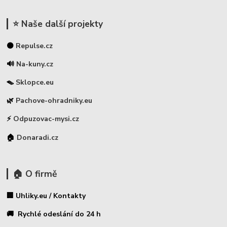
⭐ Naše další projekty
⚫
Repulse.cz
🔊
Na-kuny.cz
🪤
Sklopce.eu
🌿
Pachove-ohradniky.eu
⚡
Odpuzovac-mysi.cz
🏠
Donaradi.cz
🏠 O firmě
🏢 Uhliky.eu / Kontakty
🚚 Rychlé odeslání do 24 h