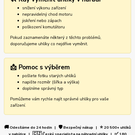
snížení výkonu zařízení
nepravidelný chod motoru
jiskření nebo zápach
poškození komutátoru
Pokud zaznamenáte některý z těchto problémů,
doporučujeme uhlíky co nejdříve vyměnit.
📩 Pomoc s výběrem
pošlete fotku starých uhlíků
napište rozměr (šířka a výška)
doplníme správný typ
Pomůžeme vám rychle najít správné uhlíky pro vaše
zařízení.
🚚
🛡️
⭐
Odesíláme do 24 hodin |
Bezpečný nákup |
20 500+ uhlíků
🇨🇿
✅
v nabídce |
Český specialista na náhradní uhlíky |
180