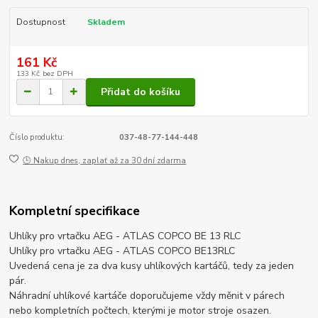
Dostupnost
Skladem
161 Kč
133 Kč
bez DPH
Přidat do košíku
Číslo produktu:
037-48-77-144-448
🕒 Nakup dnes, zaplať až za 30 dní zdarma
Kompletní specifikace
Uhlíky pro vrtačku AEG - ATLAS COPCO BE 13 RLC
Uhlíky pro vrtačku AEG - ATLAS COPCO BE13RLC
Uvedená cena je za dva kusy uhlíkových kartáčů, tedy za jeden
pár.
Náhradní uhlíkové kartáče doporučujeme vždy měnit v párech
nebo kompletních počtech, kterými je motor stroje osazen.