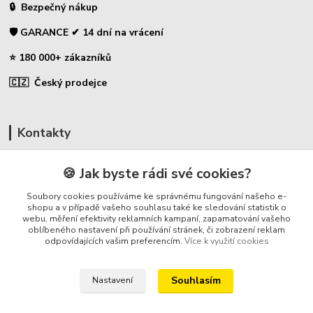
🔒 Bezpečný nákup
🛡️ GARANCE ✔ 14 dní na vrácení
⭐ 180 000+ zákazníků
🇨🇿 Český prodejce
Kontakty
☎ Uhlíky do nářadí
🍪 Jak byste rádi své cookies?
🛡️ Zákaznická podpora
Soubory cookies používáme ke správnému fungování našeho e-
📞 728 007 997
shopu a v případě vašeho souhlasu také ke sledování statistik o
webu, měření efektivity reklamních kampaní, zapamatování vašeho
⏰ Po-Pá - 7:00 - 13:30
oblíbeného nastavení při používání stránek, či zobrazení reklam
odpovídajících vašim preferencím.
Více k využití cookies
info@repulse.cz
Souhlasím
Nastavení