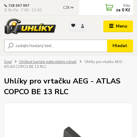
0
ks
📞 728 007 997
CZK
za
0 Kč
⏰ Po-Pá - 7:00 - 13:30
Menu
Hledat
Úvod
Uhlíkové kartáče podle elektro nářadí
Uhlíky pro vrtačku AEG -
ATLAS COPCO BE 13 RLC
Uhlíky pro vrtačku AEG - ATLAS
COPCO BE 13 RLC