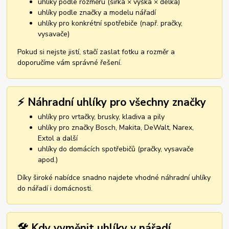
uhlíky podle rozměru (šířka × výška × délka)
uhlíky podle značky a modelu nářadí
uhlíky pro konkrétní spotřebiče (např. pračky,
vysavače)
Pokud si nejste jistí, stačí zaslat fotku a rozměr a
doporučíme vám správné řešení.
⚡ Náhradní uhlíky pro všechny značky
uhlíky pro vrtačky, brusky, kladiva a pily
uhlíky pro značky Bosch, Makita, DeWalt, Narex,
Extol a další
uhlíky do domácích spotřebičů (pračky, vysavače
apod.)
Díky široké nabídce snadno najdete vhodné náhradní uhlíky
do nářadí i domácnosti.
🛠️ Kdy vyměnit uhlíky v nářadí