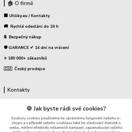
🏠 O firmě
🏢 Uhliky.eu / Kontakty
🚚 Rychlé odeslání do 24 h
🔒 Bezpečný nákup
🛡️ GARANCE ✔ 14 dní na vrácení
⭐ 180 000+ zákazníků
🇨🇿 Český prodejce
Kontakty
☎ Uhlíky do nářadí
🍪 Jak byste rádi své cookies?
🛡️ Zákaznická podpora
Soubory cookies používáme ke správnému fungování našeho e-
📞 728 007 997
shopu a v případě vašeho souhlasu také ke sledování statistik o
webu, měření efektivity reklamních kampaní, zapamatování vašeho
⏰ Po-Pá - 7:00 - 13:30