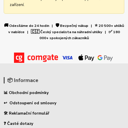
zařízení.
🚚
🛡️
⭐
Odesíláme do 24 hodin |
Bezpečný nákup |
20 500+ uhlíků
🇨🇿
✅
v nabídce |
Český specialista na náhradní uhlíky |
180
000+ spokojených zákazníků
📦 Informace
📊 Obchodní podmínky
↩ Odstoupení od smlouvy
🛠 Reklamační formulář
❓ Časté dotazy