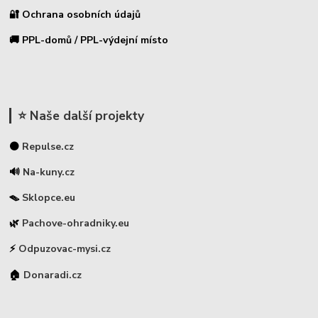
🔐 Ochrana osobních údajů
🚚 PPL-domů / PPL-výdejní místo
⭐ Naše další projekty
⚫
Repulse.cz
🔊
Na-kuny.cz
🪤
Sklopce.eu
🌿
Pachove-ohradniky.eu
⚡
Odpuzovac-mysi.cz
🏠
Donaradi.cz