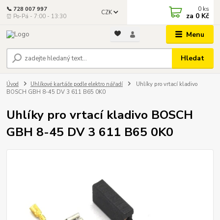
0
ks
📞 728 007 997
CZK
za
0 Kč
⏰ Po-Pá - 7:00 - 13:30
Menu
Hledat
Úvod
Uhlíkové kartáče podle elektro nářadí
Uhlíky pro vrtací kladivo
BOSCH GBH 8-45 DV 3 611 B65 0K0
Uhlíky pro vrtací kladivo BOSCH
GBH 8-45 DV 3 611 B65 0K0