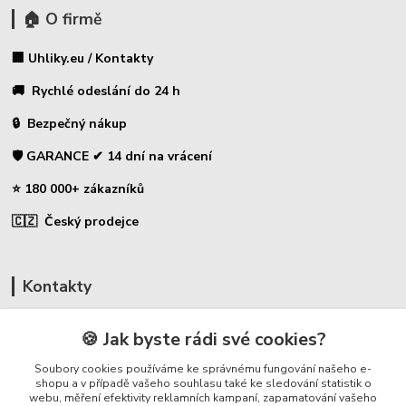
🏠 O firmě
🏢 Uhliky.eu / Kontakty
🚚 Rychlé odeslání do 24 h
🔒 Bezpečný nákup
🛡️ GARANCE ✔ 14 dní na vrácení
⭐ 180 000+ zákazníků
🇨🇿 Český prodejce
Kontakty
☎ Uhlíky do nářadí
🍪 Jak byste rádi své cookies?
🛡️ Zákaznická podpora
Soubory cookies používáme ke správnému fungování našeho e-
📞 728 007 997
shopu a v případě vašeho souhlasu také ke sledování statistik o
webu, měření efektivity reklamních kampaní, zapamatování vašeho
⏰ Po-Pá - 7:00 - 13:30