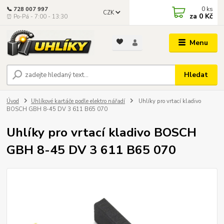
0
ks
📞 728 007 997
CZK
za
0 Kč
⏰ Po-Pá - 7:00 - 13:30
Menu
Hledat
Úvod
Uhlíkové kartáče podle elektro nářadí
Uhlíky pro vrtací kladivo
BOSCH GBH 8-45 DV 3 611 B65 070
Uhlíky pro vrtací kladivo BOSCH
GBH 8-45 DV 3 611 B65 070