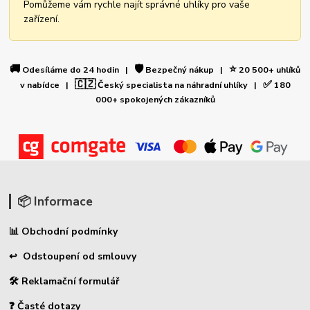
Pomůžeme vám rychle najít správné uhlíky pro vaše
zařízení.
🚚
🛡️
⭐
Odesíláme do 24 hodin |
Bezpečný nákup |
20 500+ uhlíků
🇨🇿
✅
v nabídce |
Český specialista na náhradní uhlíky |
180
000+ spokojených zákazníků
📦 Informace
📊 Obchodní podmínky
↩ Odstoupení od smlouvy
🛠 Reklamační formulář
❓ Časté dotazy