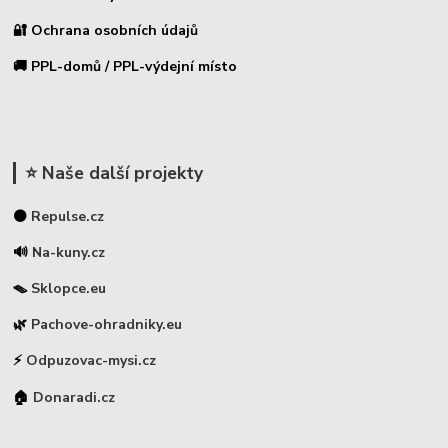
🔐 Ochrana osobních údajů
🚚 PPL-domů / PPL-výdejní místo
⭐ Naše další projekty
⚫
Repulse.cz
🔊
Na-kuny.cz
🪤
Sklopce.eu
🌿
Pachove-ohradniky.eu
⚡
Odpuzovac-mysi.cz
🏠
Donaradi.cz