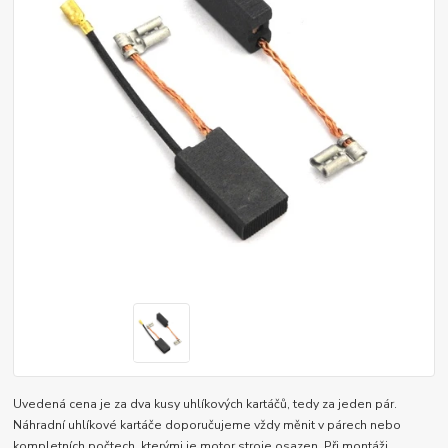
Uvedená cena je za dva kusy uhlíkových kartáčů, tedy za jeden pár.
Náhradní uhlíkové kartáče doporučujeme vždy měnit v párech nebo
kompletních počtech, kterými je motor stroje osazen. Při montáži