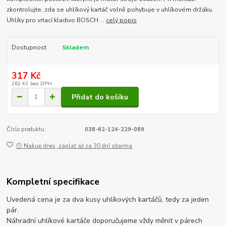
zkontrolujte, zda se uhlíkový kartáč volně pohybuje v uhlíkovém držáku.
Uhlíky pro vrtací kladivo BOSCH ...
celý popis
Dostupnost
Skladem
317 Kč
262 Kč
bez DPH
Přidat do košíku
Číslo produktu:
038-62-124-229-089
🕒 Nakup dnes, zaplať až za 30 dní zdarma
Kompletní specifikace
Uvedená cena je za dva kusy uhlíkových kartáčů, tedy za jeden
pár.
Náhradní uhlíkové kartáče doporučujeme vždy měnit v párech