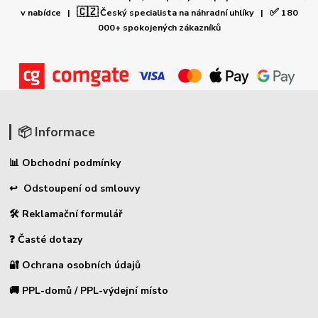
🇨🇿
✅
v nabídce |
Český specialista na náhradní uhlíky |
180
000+ spokojených zákazníků
📦 Informace
📊 Obchodní podmínky
↩ Odstoupení od smlouvy
🛠 Reklamační formulář
❓ Časté dotazy
🔐 Ochrana osobních údajů
🚚 PPL-domů / PPL-výdejní místo