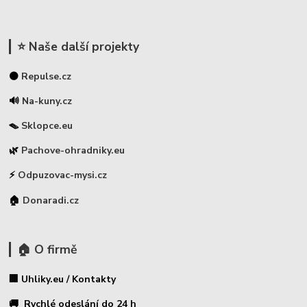
⭐ Naše další projekty
⚫
Repulse.cz
🔊
Na-kuny.cz
🪤
Sklopce.eu
🌿
Pachove-ohradniky.eu
⚡
Odpuzovac-mysi.cz
🏠
Donaradi.cz
🏠 O firmě
🏢 Uhliky.eu / Kontakty
🚚 Rychlé odeslání do 24 h