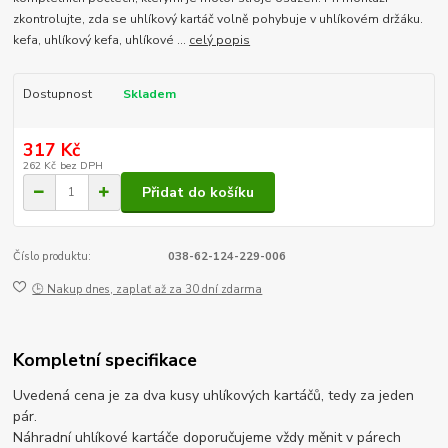
zkontrolujte, zda se uhlíkový kartáč volně pohybuje v uhlíkovém držáku.
kefa, uhlíkový kefa, uhlíkové ...
celý popis
Dostupnost
Skladem
317 Kč
262 Kč
bez DPH
Přidat do košíku
Číslo produktu:
038-62-124-229-006
🕒 Nakup dnes, zaplať až za 30 dní zdarma
Kompletní specifikace
Uvedená cena je za dva kusy uhlíkových kartáčů, tedy za jeden
pár.
Náhradní uhlíkové kartáče doporučujeme vždy měnit v párech