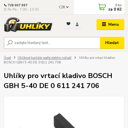
0
ks
📞 728 007 997
CZK
za
0 Kč
⏰ Po-Pá - 7:00 - 13:30
Menu
Hledat
Úvod
Uhlíkové kartáče podle elektro nářadí
Uhlíky pro vrtací kladivo
BOSCH GBH 5-40 DE 0 611 241 706
Uhlíky pro vrtací kladivo BOSCH
GBH 5-40 DE 0 611 241 706