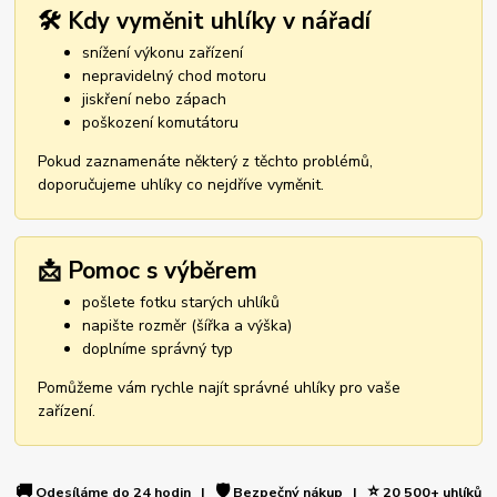
🛠️ Kdy vyměnit uhlíky v nářadí
snížení výkonu zařízení
nepravidelný chod motoru
jiskření nebo zápach
poškození komutátoru
Pokud zaznamenáte některý z těchto problémů,
doporučujeme uhlíky co nejdříve vyměnit.
📩 Pomoc s výběrem
pošlete fotku starých uhlíků
napište rozměr (šířka a výška)
doplníme správný typ
Pomůžeme vám rychle najít správné uhlíky pro vaše
zařízení.
🚚
🛡️
⭐
Odesíláme do 24 hodin |
Bezpečný nákup |
20 500+ uhlíků