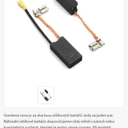
Uvedená cena je za dva kusy uhlíkových kartáčů, tedy za jeden pár.
Náhradní uhlíkové kartáče doporučujeme vždy měnit v párech nebo
kompletních počtech, kterými je motor stroje osazen. Při montáži