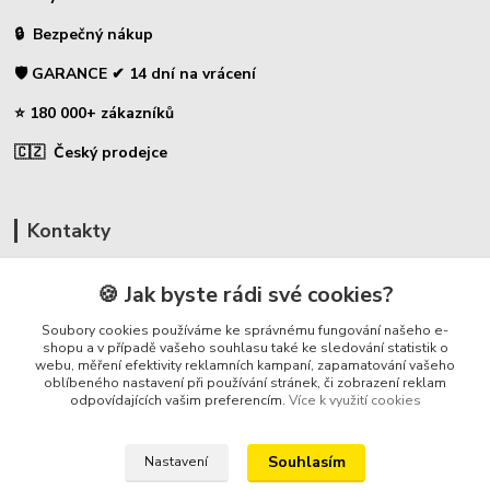
🔒 Bezpečný nákup
🛡️ GARANCE ✔ 14 dní na vrácení
⭐ 180 000+ zákazníků
🇨🇿 Český prodejce
Kontakty
☎ Uhlíky do nářadí
🍪 Jak byste rádi své cookies?
🛡️ Zákaznická podpora
Soubory cookies používáme ke správnému fungování našeho e-
📞 728 007 997
shopu a v případě vašeho souhlasu také ke sledování statistik o
webu, měření efektivity reklamních kampaní, zapamatování vašeho
⏰ Po-Pá - 7:00 - 13:30
oblíbeného nastavení při používání stránek, či zobrazení reklam
odpovídajících vašim preferencím.
Více k využití cookies
info@repulse.cz
Souhlasím
Nastavení