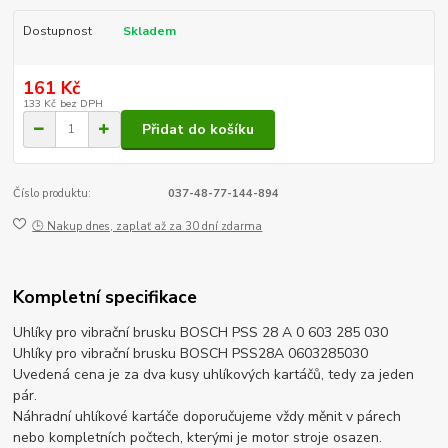
Dostupnost
Skladem
161 Kč
133 Kč
bez DPH
Přidat do košíku
Číslo produktu:
037-48-77-144-894
🕒 Nakup dnes, zaplať až za 30 dní zdarma
Kompletní specifikace
Uhlíky pro vibrační brusku BOSCH PSS 28 A 0 603 285 030
Uhlíky pro vibrační brusku BOSCH PSS28A 0603285030
Uvedená cena je za dva kusy uhlíkových kartáčů, tedy za jeden
pár.
Náhradní uhlíkové kartáče doporučujeme vždy měnit v párech
nebo kompletních počtech, kterými je motor stroje osazen.