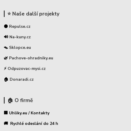
⭐ Naše další projekty
⚫
Repulse.cz
🔊
Na-kuny.cz
🪤
Sklopce.eu
🌿
Pachove-ohradniky.eu
⚡
Odpuzovac-mysi.cz
🏠
Donaradi.cz
🏠 O firmě
🏢 Uhliky.eu / Kontakty
🚚 Rychlé odeslání do 24 h