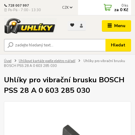
0
ks
📞 728 007 997
CZK
za
0 Kč
⏰ Po-Pá - 7:00 - 13:30
Menu
Hledat
Úvod
Uhlíkové kartáče podle elektro nářadí
Uhlíky pro vibrační brusku
BOSCH PSS 28 A 0 603 285 030
Uhlíky pro vibrační brusku BOSCH
PSS 28 A 0 603 285 030