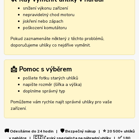
snížení výkonu zařízení
nepravidelný chod motoru
jiskření nebo zápach
poškození komutátoru
Pokud zaznamenáte některý z těchto problémů,
doporučujeme uhlíky co nejdříve vyměnit.
📩 Pomoc s výběrem
pošlete fotku starých uhlíků
napište rozměr (šířka a výška)
doplníme správný typ
Pomůžeme vám rychle najít správné uhlíky pro vaše
zařízení.
🚚
🛡️
⭐
Odesíláme do 24 hodin |
Bezpečný nákup |
20 500+ uhlíků
🇨🇿
✅
v nabídce |
Český specialista na náhradní uhlíky |
180