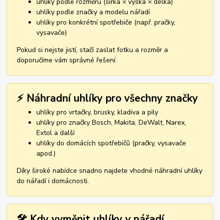
uhlíky podle rozměru (šířka × výška × délka)
uhlíky podle značky a modelu nářadí
uhlíky pro konkrétní spotřebiče (např. pračky,
vysavače)
Pokud si nejste jistí, stačí zaslat fotku a rozměr a
doporučíme vám správné řešení.
⚡ Náhradní uhlíky pro všechny značky
uhlíky pro vrtačky, brusky, kladiva a pily
uhlíky pro značky Bosch, Makita, DeWalt, Narex,
Extol a další
uhlíky do domácích spotřebičů (pračky, vysavače
apod.)
Díky široké nabídce snadno najdete vhodné náhradní uhlíky
do nářadí i domácnosti.
🛠️ Kdy vyměnit uhlíky v nářadí