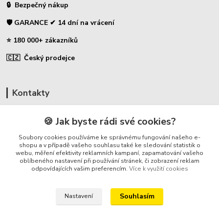
🔒 Bezpečný nákup
🛡️ GARANCE ✔ 14 dní na vrácení
⭐ 180 000+ zákazníků
🇨🇿 Český prodejce
Kontakty
☎ Uhlíky do nářadí
🍪 Jak byste rádi své cookies?
🛡️ Zákaznická podpora
Soubory cookies používáme ke správnému fungování našeho e-
📞 728 007 997
shopu a v případě vašeho souhlasu také ke sledování statistik o
webu, měření efektivity reklamních kampaní, zapamatování vašeho
⏰ Po-Pá - 7:00 - 13:30
oblíbeného nastavení při používání stránek, či zobrazení reklam
odpovídajících vašim preferencím.
Více k využití cookies
info@repulse.cz
Souhlasím
Nastavení