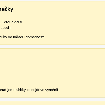
načky
 Extol a další
 apod.)
líky do nářadí i domácnosti.
učujeme uhlíky co nejdříve vyměnit.