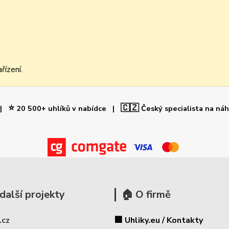
řízení.
⭐
🇨🇿
 |
20 500+ uhlíků v nabídce |
Český specialista na ná
další projekty
🏠 O firmě
.cz
🏢 Uhliky.eu / Kontakty