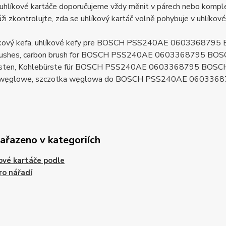
uhlíkové kartáče doporučujeme vždy měnit v párech nebo komplet
ži zkontrolujte, zda se uhlíkový kartáč volně pohybuje v uhlíkov
líkový kefa, uhlíkové kefy pre BOSCH PSS240AE 060336879
brushes, carbon brush for BOSCH PSS240AE 0603368795 BO
rsten, Kohlebürste für BOSCH PSS240AE 0603368795 BOSC
i węglowe, szczotka węglowa do BOSCH PSS240AE 060336
zařazeno v kategoriích
ové kartáče podle
ro nářadí