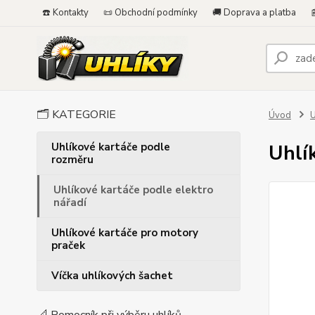
☎️ Kontakty
📜 Obchodní podmínky
🚚 Doprava a platba

🗂️ KATEGORIE
Úvod
U
Uhlíkové kartáče podle
Uhlí
rozměru
Uhlíkové kartáče podle elektro
nářadí
Uhlíkové kartáče pro motory
praček
Víčka uhlíkových šachet