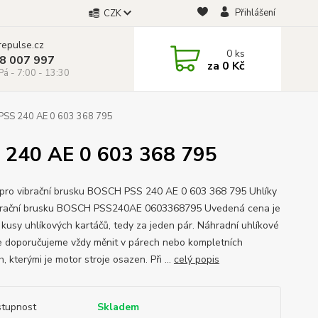
Přihlášení
CZK
repulse.cz
0
ks
28 007 997
za
0 Kč
á - 7:00 - 13:30
 PSS 240 AE 0 603 368 795
S 240 AE 0 603 368 795
 pro vibrační brusku BOSCH PSS 240 AE 0 603 368 795 Uhlíky
brační brusku BOSCH PSS240AE 0603368795 Uvedená cena je
 kusy uhlíkových kartáčů, tedy za jeden pár. Náhradní uhlíkové
e doporučujeme vždy měnit v párech nebo kompletních
, kterými je motor stroje osazen. Při ...
celý popis
tupnost
Skladem