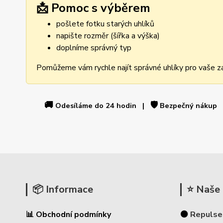
📩 Pomoc s výběrem
pošlete fotku starých uhlíků
napište rozměr (šířka a výška)
doplníme správný typ
Pomůžeme vám rychle najít správné uhlíky pro vaše za
🚚
🛡️
Odesíláme do 24 hodin |
Bezpečný nákup
📦 Informace
⭐ Naše 
📊 Obchodní podmínky
⚫
Repulse