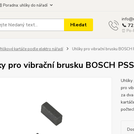
 Poradna: uhlíky do nářadí
info@
Hledat
📞 7
⏰ Po-P
hlíkové kartáče podle elektro nářadí
Uhlíky pro vibrační brusku BOSCH
ky pro vibrační brusku BOSCH PS
Uhlíky
pro vi
za dva
kartáč
počtech
Dos