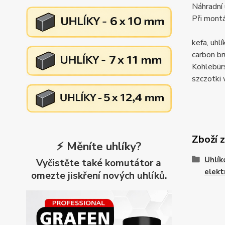
Náhradní 
Při montá
kefa, uh
carbon 
Kohlebü
szczotk
Zboží 
⚡ Měníte uhlíky?
Uhlík
Vyčistěte také komutátor a
elekt
omezte jiskření nových uhlíků.