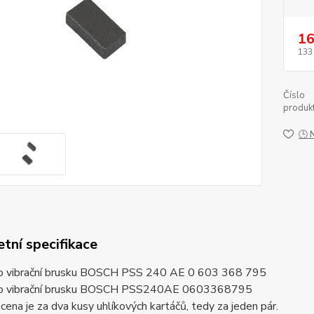
16
133
Číslo
produkt
🕒 
tní specifikace
ro vibrační brusku BOSCH PSS 240 AE 0 603 368 795
ro vibrační brusku BOSCH PSS240AE 0603368795
ena je za dva kusy uhlíkových kartáčů, tedy za jeden pár.