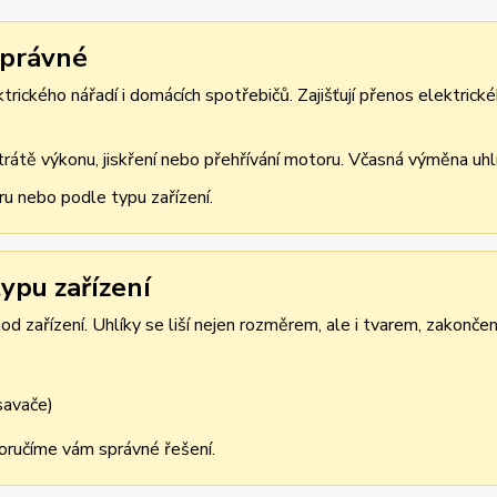
správné
rického nářadí i domácích spotřebičů. Zajišťují přenos elektrické
átě výkonu, jiskření nebo přehřívání motoru. Včasná výměna uhlík
ru nebo podle typu zařízení.
ypu zařízení
d zařízení. Uhlíky se liší nejen rozměrem, ale i tvarem, zakonče
ysavače)
oporučíme vám správné řešení.