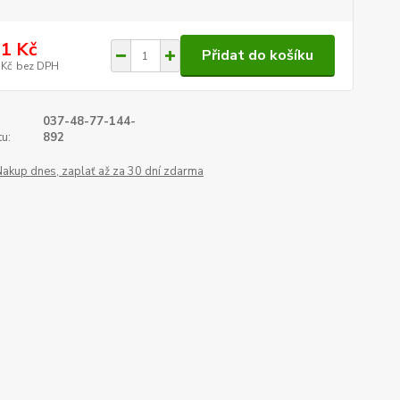
1 Kč
Přidat do košíku
 Kč
bez DPH
037-48-77-144-
u:
892
Nakup dnes, zaplať až za 30 dní zdarma