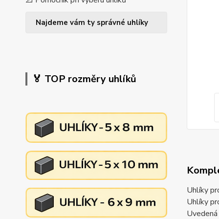
📐 Pomocník při výběru uhlíků
Najdeme vám ty správné uhlíky
🏅 TOP rozměry uhlíků
Komple
Uhlíky p
Uhlíky p
Uvedená c