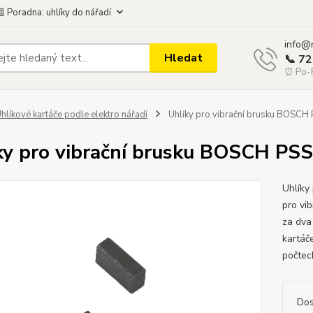
 Poradna: uhlíky do nářadí
info@
Hledat
📞 7
⏰ Po-P
hlíkové kartáče podle elektro nářadí
Uhlíky pro vibrační brusku BOSCH
ky pro vibrační brusku BOSCH PS
Uhlíky
pro vi
za dva
kartáč
počtech
Dos