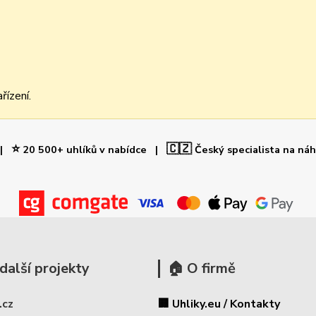
řízení.
⭐
🇨🇿
 |
20 500+ uhlíků v nabídce |
Český specialista na ná
další projekty
🏠 O firmě
.cz
🏢 Uhliky.eu / Kontakty