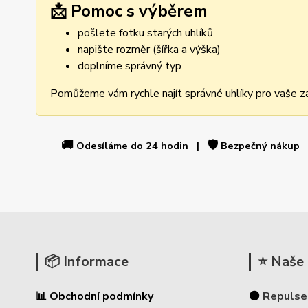
📩 Pomoc s výběrem
pošlete fotku starých uhlíků
napište rozměr (šířka a výška)
doplníme správný typ
Pomůžeme vám rychle najít správné uhlíky pro vaše za
🚚
🛡️
Odesíláme do 24 hodin |
Bezpečný nákup
📦 Informace
⭐ Naše 
📊 Obchodní podmínky
⚫
Repulse