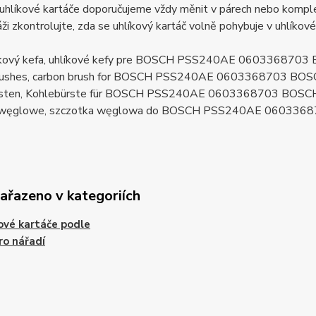
uhlíkové kartáče doporučujeme vždy měnit v párech nebo komplet
ži zkontrolujte, zda se uhlíkový kartáč volně pohybuje v uhlíkov
líkový kefa, uhlíkové kefy pre BOSCH PSS240AE 060336870
brushes, carbon brush for BOSCH PSS240AE 0603368703 BO
rsten, Kohlebürste für BOSCH PSS240AE 0603368703 BOSC
i węglowe, szczotka węglowa do BOSCH PSS240AE 060336
zařazeno v kategoriích
ové kartáče podle
ro nářadí