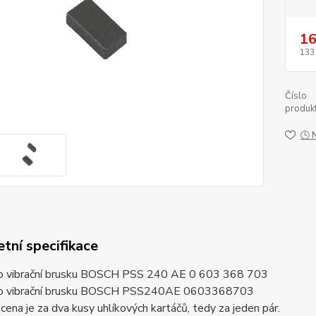
16
133
Číslo
produkt
🕒 
tní specifikace
ro vibrační brusku BOSCH PSS 240 AE 0 603 368 703
ro vibrační brusku BOSCH PSS240AE 0603368703
ena je za dva kusy uhlíkových kartáčů, tedy za jeden pár.