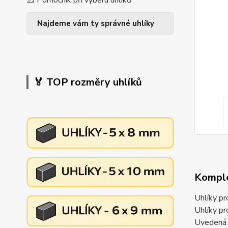
📐 Pomocník při výběru uhlíků
Najdeme vám ty správné uhlíky
🏅 TOP rozměry uhlíků
Komple
Uhlíky p
Uhlíky p
Uvedená c