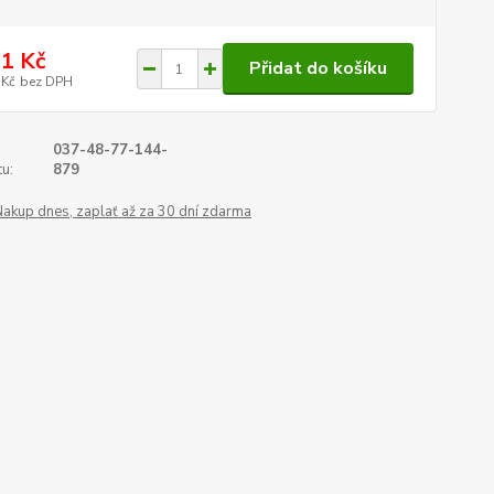
1 Kč
Přidat do košíku
 Kč
bez DPH
037-48-77-144-
u:
879
Nakup dnes, zaplať až za 30 dní zdarma