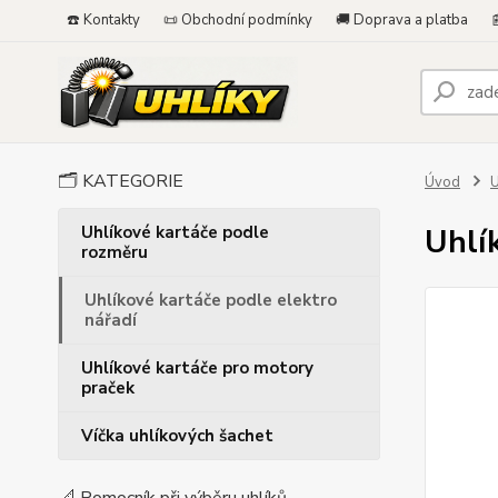
☎️ Kontakty
📜 Obchodní podmínky
🚚 Doprava a platba

🗂️ KATEGORIE
Úvod
U
Uhlíkové kartáče podle
Uhlí
rozměru
Uhlíkové kartáče podle elektro
nářadí
Uhlíkové kartáče pro motory
praček
Víčka uhlíkových šachet