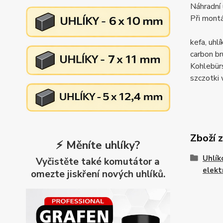
Náhradní 
Při montá
kefa, uh
carbon 
Kohlebü
szczotk
Zboží 
⚡ Měníte uhlíky?
Uhlík
Vyčistěte také komutátor a
elekt
omezte jiskření nových uhlíků.