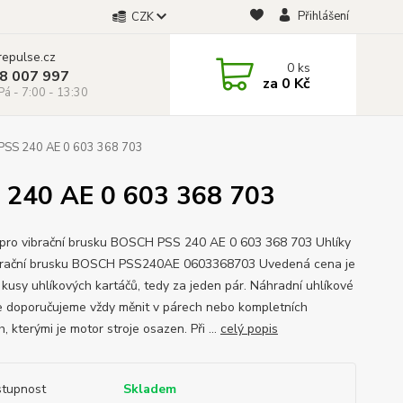
Přihlášení
CZK
repulse.cz
0
ks
28 007 997
za
0 Kč
á - 7:00 - 13:30
 PSS 240 AE 0 603 368 703
S 240 AE 0 603 368 703
 pro vibrační brusku BOSCH PSS 240 AE 0 603 368 703 Uhlíky
brační brusku BOSCH PSS240AE 0603368703 Uvedená cena je
 kusy uhlíkových kartáčů, tedy za jeden pár. Náhradní uhlíkové
e doporučujeme vždy měnit v párech nebo kompletních
, kterými je motor stroje osazen. Při ...
celý popis
tupnost
Skladem