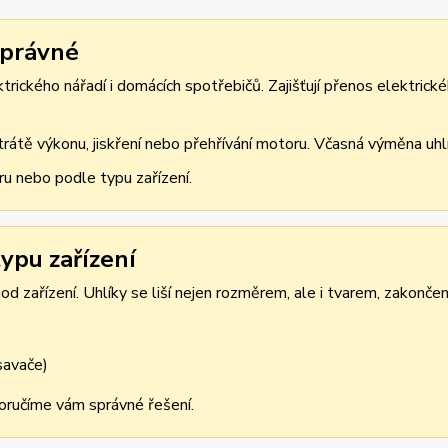
správné
rického nářadí i domácích spotřebičů. Zajišťují přenos elektrické
átě výkonu, jiskření nebo přehřívání motoru. Včasná výměna uhlík
ru nebo podle typu zařízení.
ypu zařízení
d zařízení. Uhlíky se liší nejen rozměrem, ale i tvarem, zakonče
ysavače)
oporučíme vám správné řešení.