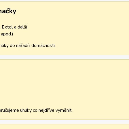
načky
 Extol a další
 apod.)
líky do nářadí i domácnosti.
učujeme uhlíky co nejdříve vyměnit.