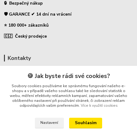
🔒 Bezpečný nákup
🛡️ GARANCE ✔ 14 dní na vrácení
⭐ 180 000+ zákazníků
🇨🇿 Český prodejce
Kontakty
☎ Uhlíky do nářadí
🍪 Jak byste rádi své cookies?
🛡️ Zákaznická podpora
Soubory cookies používáme ke správnému fungování našeho e-
📞 728 007 997
shopu a v případě vašeho souhlasu také ke sledování statistik o
webu, měření efektivity reklamních kampaní, zapamatování vašeho
⏰ Po-Pá - 7:00 - 13:30
oblíbeného nastavení při používání stránek, či zobrazení reklam
odpovídajících vašim preferencím.
Více k využití cookies
info@repulse.cz
Souhlasím
Nastavení