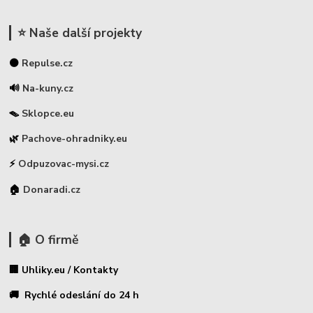
⭐ Naše další projekty
⚫
Repulse.cz
🔊
Na-kuny.cz
🪤
Sklopce.eu
🌿
Pachove-ohradniky.eu
⚡
Odpuzovac-mysi.cz
🏠
Donaradi.cz
🏠 O firmě
🏢 Uhliky.eu / Kontakty
🚚 Rychlé odeslání do 24 h