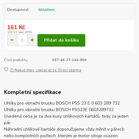
Dostupnost
Skladem
161 Kč
133 Kč
bez DPH
Přidat do košíku
Číslo produktu:
037-48-77-144-859
🕒 Nakup dnes, zaplať až za 30 dní zdarma
Kompletní specifikace
Uhlíky pro vibrační brusku BOSCH PSS 23 E 0 603 289 732
Uhlíky pro vibrační brusku BOSCH PSS23E 0603289732
Uvedená cena je za dva kusy uhlíkových kartáčů, tedy za jeden
pár.
Náhradní uhlíkové kartáče doporučujeme vždy měnit v párech
nebo kompletních počtech, kterými je motor stroje osazen.