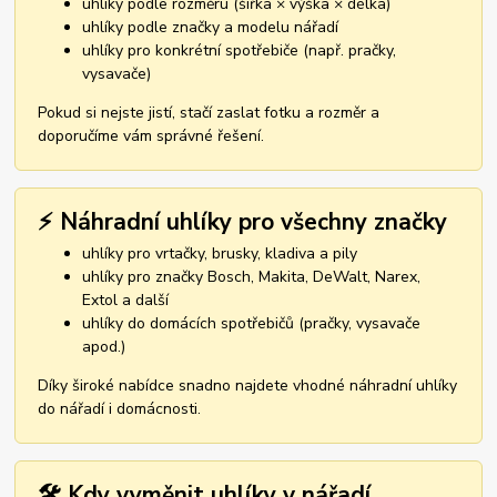
uhlíky podle rozměru (šířka × výška × délka)
uhlíky podle značky a modelu nářadí
uhlíky pro konkrétní spotřebiče (např. pračky,
vysavače)
Pokud si nejste jistí, stačí zaslat fotku a rozměr a
doporučíme vám správné řešení.
⚡ Náhradní uhlíky pro všechny značky
uhlíky pro vrtačky, brusky, kladiva a pily
uhlíky pro značky Bosch, Makita, DeWalt, Narex,
Extol a další
uhlíky do domácích spotřebičů (pračky, vysavače
apod.)
Díky široké nabídce snadno najdete vhodné náhradní uhlíky
do nářadí i domácnosti.
🛠️ Kdy vyměnit uhlíky v nářadí