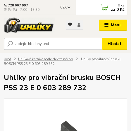
0
ks
📞 728 007 997
CZK
za
0 Kč
⏰ Po-Pá - 7:00 - 13:30
Menu
Hledat
Úvod
Uhlíkové kartáče podle elektro nářadí
Uhlíky pro vibrační brusku
BOSCH PSS 23 E 0 603 289 732
Uhlíky pro vibrační brusku BOSCH
PSS 23 E 0 603 289 732