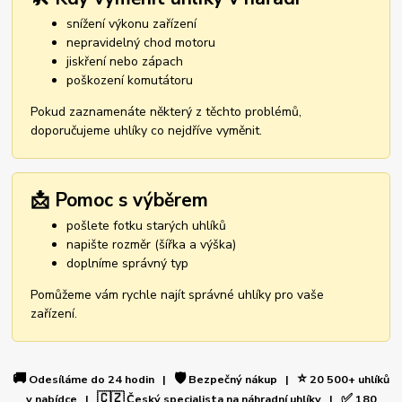
snížení výkonu zařízení
nepravidelný chod motoru
jiskření nebo zápach
poškození komutátoru
Pokud zaznamenáte některý z těchto problémů,
doporučujeme uhlíky co nejdříve vyměnit.
📩 Pomoc s výběrem
pošlete fotku starých uhlíků
napište rozměr (šířka a výška)
doplníme správný typ
Pomůžeme vám rychle najít správné uhlíky pro vaše
zařízení.
🚚
🛡️
⭐
Odesíláme do 24 hodin |
Bezpečný nákup |
20 500+ uhlíků
🇨🇿
✅
v nabídce |
Český specialista na náhradní uhlíky |
180