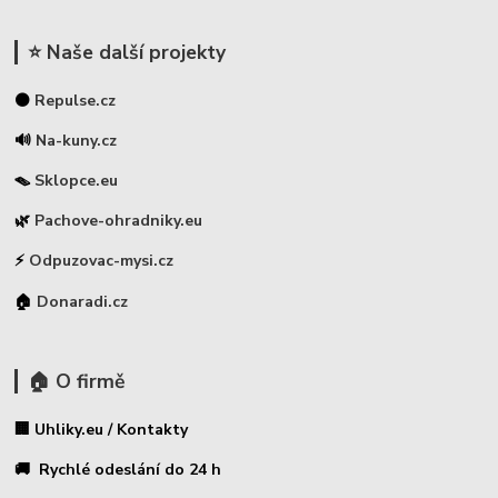
⭐ Naše další projekty
⚫
Repulse.cz
🔊
Na-kuny.cz
🪤
Sklopce.eu
🌿
Pachove-ohradniky.eu
⚡
Odpuzovac-mysi.cz
🏠
Donaradi.cz
🏠 O firmě
🏢 Uhliky.eu / Kontakty
🚚 Rychlé odeslání do 24 h