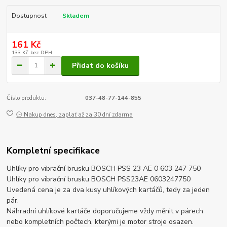
Dostupnost
Skladem
161 Kč
133 Kč
bez DPH
Přidat do košíku
Číslo produktu:
037-48-77-144-855
🕒 Nakup dnes, zaplať až za 30 dní zdarma
Kompletní specifikace
Uhlíky pro vibrační brusku BOSCH PSS 23 AE 0 603 247 750
Uhlíky pro vibrační brusku BOSCH PSS23AE 0603247750
Uvedená cena je za dva kusy uhlíkových kartáčů, tedy za jeden
pár.
Náhradní uhlíkové kartáče doporučujeme vždy měnit v párech
nebo kompletních počtech, kterými je motor stroje osazen.