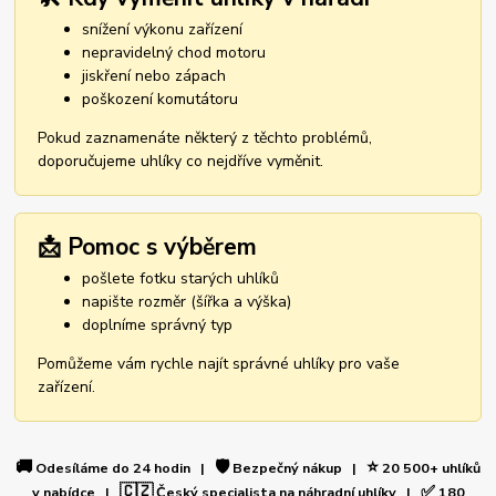
snížení výkonu zařízení
nepravidelný chod motoru
jiskření nebo zápach
poškození komutátoru
Pokud zaznamenáte některý z těchto problémů,
doporučujeme uhlíky co nejdříve vyměnit.
📩 Pomoc s výběrem
pošlete fotku starých uhlíků
napište rozměr (šířka a výška)
doplníme správný typ
Pomůžeme vám rychle najít správné uhlíky pro vaše
zařízení.
🚚
🛡️
⭐
Odesíláme do 24 hodin |
Bezpečný nákup |
20 500+ uhlíků
🇨🇿
✅
v nabídce |
Český specialista na náhradní uhlíky |
180