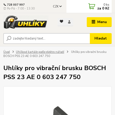
0
ks
📞 728 007 997
CZK
za
0 Kč
⏰ Po-Pá - 7:00 - 13:30
Menu
Hledat
Úvod
Uhlíkové kartáče podle elektro nářadí
Uhlíky pro vibrační brusku
BOSCH PSS 23 AE 0 603 247 750
Uhlíky pro vibrační brusku BOSCH
PSS 23 AE 0 603 247 750