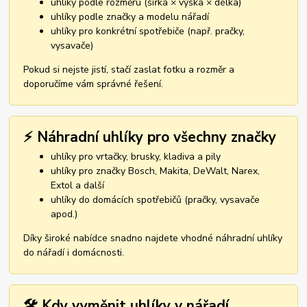
uhlíky podle rozměru (šířka × výška × délka)
uhlíky podle značky a modelu nářadí
uhlíky pro konkrétní spotřebiče (např. pračky,
vysavače)
Pokud si nejste jistí, stačí zaslat fotku a rozměr a
doporučíme vám správné řešení.
⚡ Náhradní uhlíky pro všechny značky
uhlíky pro vrtačky, brusky, kladiva a pily
uhlíky pro značky Bosch, Makita, DeWalt, Narex,
Extol a další
uhlíky do domácích spotřebičů (pračky, vysavače
apod.)
Díky široké nabídce snadno najdete vhodné náhradní uhlíky
do nářadí i domácnosti.
🛠️ Kdy vyměnit uhlíky v nářadí