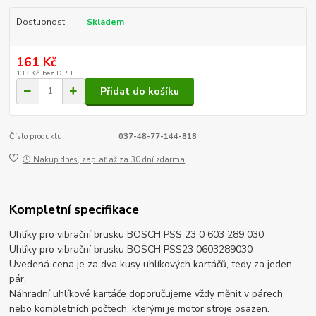
Dostupnost
Skladem
161 Kč
133 Kč
bez DPH
Přidat do košíku
Číslo produktu:
037-48-77-144-818
🕒 Nakup dnes, zaplať až za 30 dní zdarma
Kompletní specifikace
Uhlíky pro vibrační brusku BOSCH PSS 23 0 603 289 030
Uhlíky pro vibrační brusku BOSCH PSS23 0603289030
Uvedená cena je za dva kusy uhlíkových kartáčů, tedy za jeden
pár.
Náhradní uhlíkové kartáče doporučujeme vždy měnit v párech
nebo kompletních počtech, kterými je motor stroje osazen.