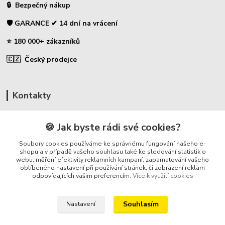
🔒 Bezpečný nákup
🛡️ GARANCE ✔ 14 dní na vrácení
⭐ 180 000+ zákazníků
🇨🇿 Český prodejce
Kontakty
☎ Uhlíky do nářadí
🍪 Jak byste rádi své cookies?
🛡️ Zákaznická podpora
Soubory cookies používáme ke správnému fungování našeho e-
📞 728 007 997
shopu a v případě vašeho souhlasu také ke sledování statistik o
webu, měření efektivity reklamních kampaní, zapamatování vašeho
⏰ Po-Pá - 7:00 - 13:30
oblíbeného nastavení při používání stránek, či zobrazení reklam
odpovídajících vašim preferencím.
Více k využití cookies
info@repulse.cz
Souhlasím
Nastavení