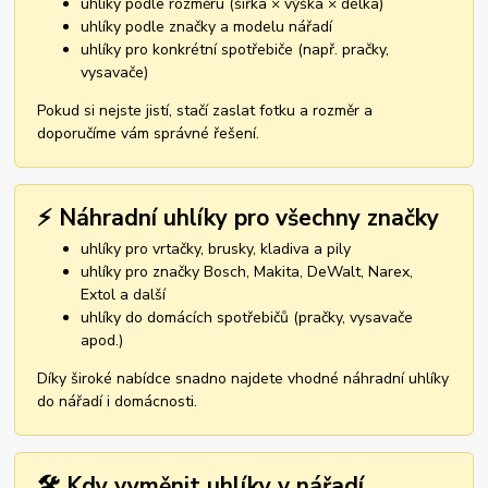
uhlíky podle rozměru (šířka × výška × délka)
uhlíky podle značky a modelu nářadí
uhlíky pro konkrétní spotřebiče (např. pračky,
vysavače)
Pokud si nejste jistí, stačí zaslat fotku a rozměr a
doporučíme vám správné řešení.
⚡ Náhradní uhlíky pro všechny značky
uhlíky pro vrtačky, brusky, kladiva a pily
uhlíky pro značky Bosch, Makita, DeWalt, Narex,
Extol a další
uhlíky do domácích spotřebičů (pračky, vysavače
apod.)
Díky široké nabídce snadno najdete vhodné náhradní uhlíky
do nářadí i domácnosti.
🛠️ Kdy vyměnit uhlíky v nářadí