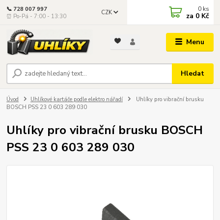
0
ks
📞 728 007 997
CZK
za
0 Kč
⏰ Po-Pá - 7:00 - 13:30
Menu
Hledat
Úvod
Uhlíkové kartáče podle elektro nářadí
Uhlíky pro vibrační brusku
BOSCH PSS 23 0 603 289 030
Uhlíky pro vibrační brusku BOSCH
PSS 23 0 603 289 030