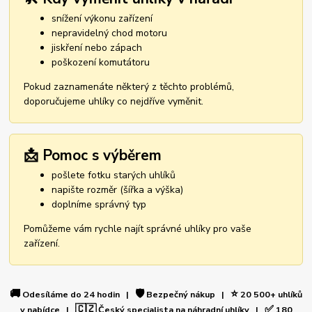
snížení výkonu zařízení
nepravidelný chod motoru
jiskření nebo zápach
poškození komutátoru
Pokud zaznamenáte některý z těchto problémů,
doporučujeme uhlíky co nejdříve vyměnit.
📩 Pomoc s výběrem
pošlete fotku starých uhlíků
napište rozměr (šířka a výška)
doplníme správný typ
Pomůžeme vám rychle najít správné uhlíky pro vaše
zařízení.
🚚
🛡️
⭐
Odesíláme do 24 hodin |
Bezpečný nákup |
20 500+ uhlíků
🇨🇿
✅
v nabídce |
Český specialista na náhradní uhlíky |
180