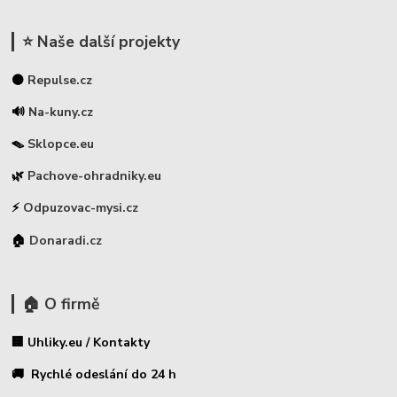
⭐ Naše další projekty
⚫
Repulse.cz
🔊
Na-kuny.cz
🪤
Sklopce.eu
🌿
Pachove-ohradniky.eu
⚡
Odpuzovac-mysi.cz
🏠
Donaradi.cz
🏠 O firmě
🏢 Uhliky.eu / Kontakty
🚚 Rychlé odeslání do 24 h