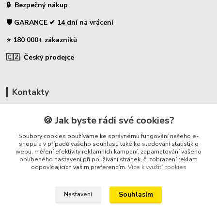
🔒 Bezpečný nákup
🛡️ GARANCE ✔ 14 dní na vrácení
⭐ 180 000+ zákazníků
🇨🇿 Český prodejce
Kontakty
☎ Uhlíky do nářadí
🍪 Jak byste rádi své cookies?
🛡️ Zákaznická podpora
Soubory cookies používáme ke správnému fungování našeho e-
📞 728 007 997
shopu a v případě vašeho souhlasu také ke sledování statistik o
webu, měření efektivity reklamních kampaní, zapamatování vašeho
⏰ Po-Pá - 7:00 - 13:30
oblíbeného nastavení při používání stránek, či zobrazení reklam
odpovídajících vašim preferencím.
Více k využití cookies
info@repulse.cz
Souhlasím
Nastavení