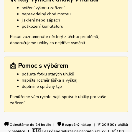
snížení výkonu zařízení
nepravidelný chod motoru
jiskření nebo zápach
poškození komutátoru
Pokud zaznamenáte některý z těchto problémů,
doporučujeme uhlíky co nejdříve vyměnit.
📩 Pomoc s výběrem
pošlete fotku starých uhlíků
napište rozměr (šířka a výška)
doplníme správný typ
Pomůžeme vám rychle najít správné uhlíky pro vaše
zařízení.
🚚
🛡️
⭐
Odesíláme do 24 hodin |
Bezpečný nákup |
20 500+ uhlíků
🇨🇿
✅
v nabídce |
Český specialista na náhradní uhlíky |
180