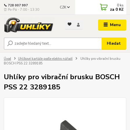
0
ks
📞 728 007 997
CZK
za
0 Kč
⏰ Po-Pá - 7:00 - 13:30
Menu
Hledat
Úvod
Uhlíkové kartáče podle elektro nářadí
Uhlíky pro vibrační brusku
BOSCH PSS 22 3289185
Uhlíky pro vibrační brusku BOSCH
PSS 22 3289185