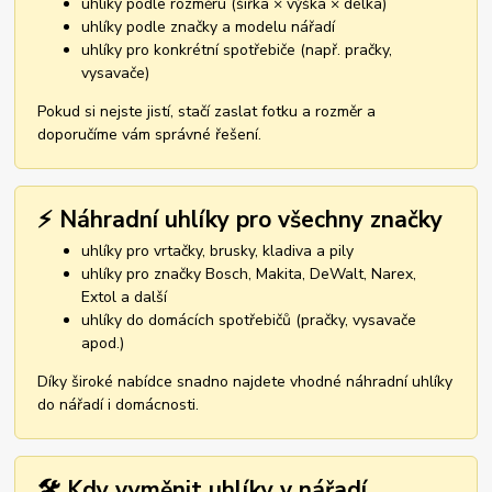
uhlíky podle rozměru (šířka × výška × délka)
uhlíky podle značky a modelu nářadí
uhlíky pro konkrétní spotřebiče (např. pračky,
vysavače)
Pokud si nejste jistí, stačí zaslat fotku a rozměr a
doporučíme vám správné řešení.
⚡ Náhradní uhlíky pro všechny značky
uhlíky pro vrtačky, brusky, kladiva a pily
uhlíky pro značky Bosch, Makita, DeWalt, Narex,
Extol a další
uhlíky do domácích spotřebičů (pračky, vysavače
apod.)
Díky široké nabídce snadno najdete vhodné náhradní uhlíky
do nářadí i domácnosti.
🛠️ Kdy vyměnit uhlíky v nářadí