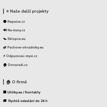
⭐ Naše další projekty
⚫
Repulse.cz
🔊
Na-kuny.cz
🪤
Sklopce.eu
🌿
Pachove-ohradniky.eu
⚡
Odpuzovac-mysi.cz
🏠
Donaradi.cz
🏠 O firmě
🏢 Uhliky.eu / Kontakty
🚚 Rychlé odeslání do 24 h