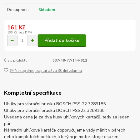
Dostupnost
Skladem
161 Kč
133 Kč
bez DPH
Přidat do košíku
Číslo produktu:
037-48-77-144-812
🕒 Nakup dnes, zaplať až za 30 dní zdarma
Kompletní specifikace
Uhlíky pro vibrační brusku BOSCH PSS 22 3289185
Uhlíky pro vibrační brusku BOSCH PSS22 3289185
Uvedená cena je za dva kusy uhlíkových kartáčů, tedy za jeden
pár.
Náhradní uhlíkové kartáče doporučujeme vždy měnit v párech
nebo kompletních počtech, kterými je motor stroje osazen.