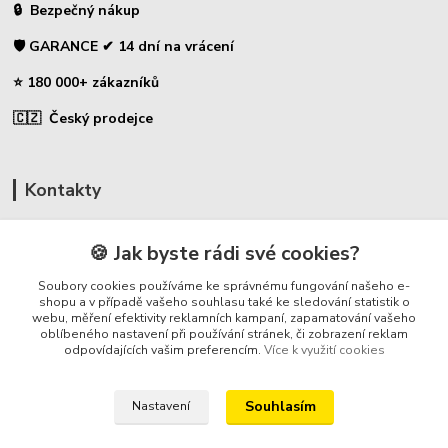
🔒 Bezpečný nákup
🛡️ GARANCE ✔ 14 dní na vrácení
⭐ 180 000+ zákazníků
🇨🇿 Český prodejce
Kontakty
☎ Uhlíky do nářadí
🍪 Jak byste rádi své cookies?
🛡️ Zákaznická podpora
Soubory cookies používáme ke správnému fungování našeho e-
📞 728 007 997
shopu a v případě vašeho souhlasu také ke sledování statistik o
webu, měření efektivity reklamních kampaní, zapamatování vašeho
⏰ Po-Pá - 7:00 - 13:30
oblíbeného nastavení při používání stránek, či zobrazení reklam
odpovídajících vašim preferencím.
Více k využití cookies
info@repulse.cz
Souhlasím
Nastavení