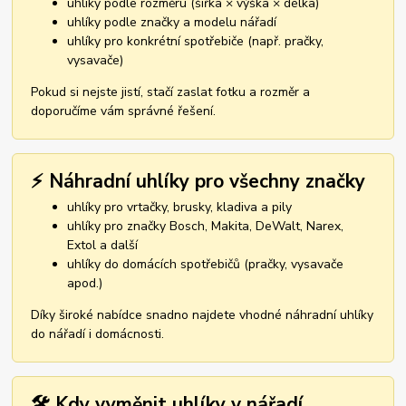
uhlíky podle rozměru (šířka × výška × délka)
uhlíky podle značky a modelu nářadí
uhlíky pro konkrétní spotřebiče (např. pračky,
vysavače)
Pokud si nejste jistí, stačí zaslat fotku a rozměr a
doporučíme vám správné řešení.
⚡ Náhradní uhlíky pro všechny značky
uhlíky pro vrtačky, brusky, kladiva a pily
uhlíky pro značky Bosch, Makita, DeWalt, Narex,
Extol a další
uhlíky do domácích spotřebičů (pračky, vysavače
apod.)
Díky široké nabídce snadno najdete vhodné náhradní uhlíky
do nářadí i domácnosti.
🛠️ Kdy vyměnit uhlíky v nářadí