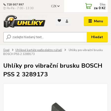
0
ks
📞 728 007 997
CZK
za
0 Kč
⏰ Po-Pá - 7:00 - 13:30
Menu
Hledat
Úvod
Uhlíkové kartáče podle elektro nářadí
Uhlíky pro vibrační brusku
BOSCH PSS 2 3289173
Uhlíky pro vibrační brusku BOSCH
PSS 2 3289173