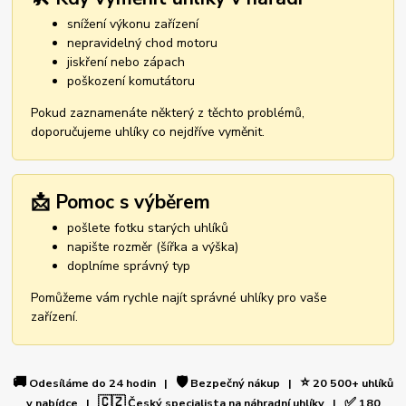
snížení výkonu zařízení
nepravidelný chod motoru
jiskření nebo zápach
poškození komutátoru
Pokud zaznamenáte některý z těchto problémů,
doporučujeme uhlíky co nejdříve vyměnit.
📩 Pomoc s výběrem
pošlete fotku starých uhlíků
napište rozměr (šířka a výška)
doplníme správný typ
Pomůžeme vám rychle najít správné uhlíky pro vaše
zařízení.
🚚
🛡️
⭐
Odesíláme do 24 hodin |
Bezpečný nákup |
20 500+ uhlíků
🇨🇿
✅
v nabídce |
Český specialista na náhradní uhlíky |
180