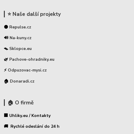
⭐ Naše další projekty
⚫
Repulse.cz
🔊
Na-kuny.cz
🪤
Sklopce.eu
🌿
Pachove-ohradniky.eu
⚡
Odpuzovac-mysi.cz
🏠
Donaradi.cz
🏠 O firmě
🏢 Uhliky.eu / Kontakty
🚚 Rychlé odeslání do 24 h