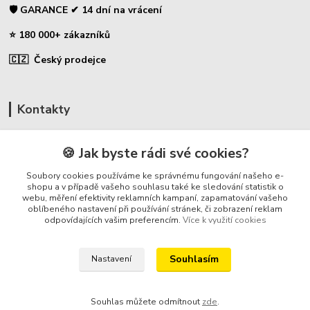
🛡️ GARANCE ✔ 14 dní na vrácení
⭐ 180 000+ zákazníků
🇨🇿 Český prodejce
Kontakty
☎ Uhlíky do nářadí
🍪 Jak byste rádi své cookies?
🛡️ Zákaznická podpora
Soubory cookies používáme ke správnému fungování našeho e-
📞 728 007 997
shopu a v případě vašeho souhlasu také ke sledování statistik o
webu, měření efektivity reklamních kampaní, zapamatování vašeho
⏰ Po-Pá - 7:00 - 13:30
oblíbeného nastavení při používání stránek, či zobrazení reklam
odpovídajících vašim preferencím.
Více k využití cookies
info@repulse.cz
Souhlasím
Nastavení
Souhlas můžete odmítnout
zde
.
REPULSE s.r.o. | www.uhliky.eu | 2015-2026 © Hradec Králové