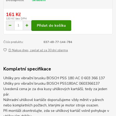
161 Kč
133 Kč
bez DPH
Přidat do košíku
Číslo produktu:
037-48-77-144-784
🕒 Nakup dnes, zaplať až za 30 dní zdarma
Kompletní specifikace
Uhlíky pro vibrační brusku BOSCH PSS 180 AC 0 603 366 137
Uhlíky pro vibrační brusku BOSCH PSS180AC 0603366137
Uvedená cena je za dva kusy uhlíkových kartáčů, tedy za jeden
pár.
Náhradní uhlíkové kartáče doporučujeme vždy měnit v párech
nebo kompletních počtech, kterými je motor stroje osazen.
Při montáži zkontrolujte, zda se uhlíkový kartáč volně pohybuje v