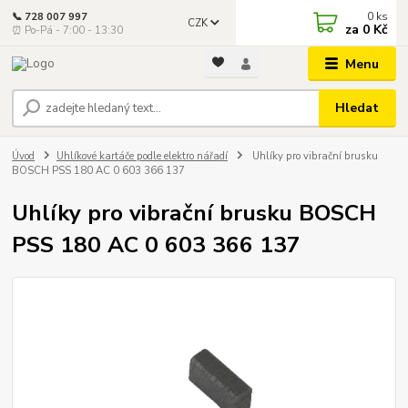
0
ks
📞 728 007 997
CZK
za
0 Kč
⏰ Po-Pá - 7:00 - 13:30
Menu
Hledat
Úvod
Uhlíkové kartáče podle elektro nářadí
Uhlíky pro vibrační brusku
BOSCH PSS 180 AC 0 603 366 137
Uhlíky pro vibrační brusku BOSCH
PSS 180 AC 0 603 366 137