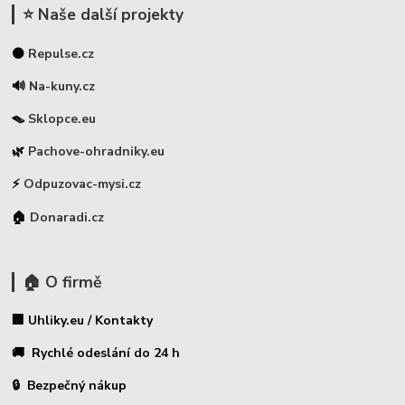
⭐ Naše další projekty
⚫
Repulse.cz
🔊
Na-kuny.cz
🪤
Sklopce.eu
🌿
Pachove-ohradniky.eu
⚡
Odpuzovac-mysi.cz
🏠
Donaradi.cz
🏠 O firmě
🏢 Uhliky.eu / Kontakty
🚚 Rychlé odeslání do 24 h
🔒 Bezpečný nákup