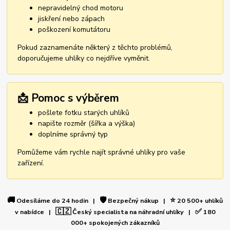
nepravidelný chod motoru
jiskření nebo zápach
poškození komutátoru
Pokud zaznamenáte některý z těchto problémů,
doporučujeme uhlíky co nejdříve vyměnit.
📩 Pomoc s výběrem
pošlete fotku starých uhlíků
napište rozměr (šířka a výška)
doplníme správný typ
Pomůžeme vám rychle najít správné uhlíky pro vaše
zařízení.
🚚
🛡️
⭐
Odesíláme do 24 hodin |
Bezpečný nákup |
20 500+ uhlíků
🇨🇿
✅
v nabídce |
Český specialista na náhradní uhlíky |
180
000+ spokojených zákazníků