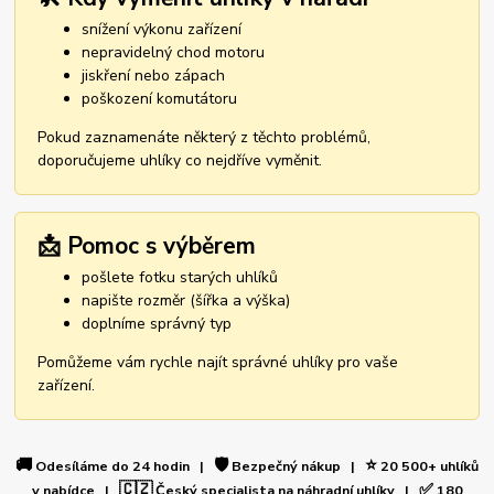
snížení výkonu zařízení
nepravidelný chod motoru
jiskření nebo zápach
poškození komutátoru
Pokud zaznamenáte některý z těchto problémů,
doporučujeme uhlíky co nejdříve vyměnit.
📩 Pomoc s výběrem
pošlete fotku starých uhlíků
napište rozměr (šířka a výška)
doplníme správný typ
Pomůžeme vám rychle najít správné uhlíky pro vaše
zařízení.
🚚
🛡️
⭐
Odesíláme do 24 hodin |
Bezpečný nákup |
20 500+ uhlíků
🇨🇿
✅
v nabídce |
Český specialista na náhradní uhlíky |
180