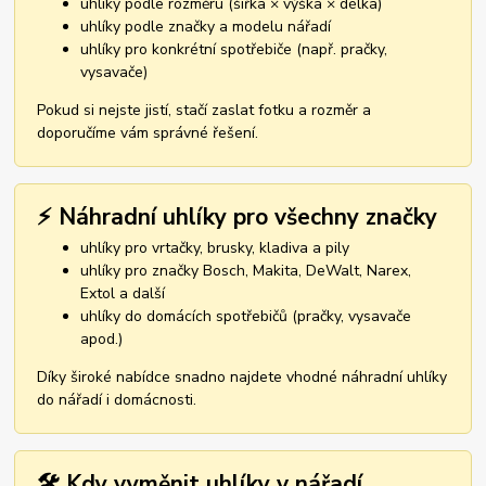
uhlíky podle rozměru (šířka × výška × délka)
uhlíky podle značky a modelu nářadí
uhlíky pro konkrétní spotřebiče (např. pračky,
vysavače)
Pokud si nejste jistí, stačí zaslat fotku a rozměr a
doporučíme vám správné řešení.
⚡ Náhradní uhlíky pro všechny značky
uhlíky pro vrtačky, brusky, kladiva a pily
uhlíky pro značky Bosch, Makita, DeWalt, Narex,
Extol a další
uhlíky do domácích spotřebičů (pračky, vysavače
apod.)
Díky široké nabídce snadno najdete vhodné náhradní uhlíky
do nářadí i domácnosti.
🛠️ Kdy vyměnit uhlíky v nářadí