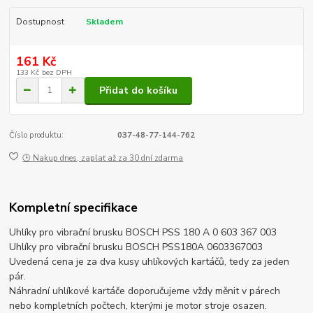
Dostupnost
Skladem
161 Kč
133 Kč
bez DPH
Přidat do košíku
Číslo produktu:
037-48-77-144-762
🕒 Nakup dnes, zaplať až za 30 dní zdarma
Kompletní specifikace
Uhlíky pro vibrační brusku BOSCH PSS 180 A 0 603 367 003
Uhlíky pro vibrační brusku BOSCH PSS180A 0603367003
Uvedená cena je za dva kusy uhlíkových kartáčů, tedy za jeden
pár.
Náhradní uhlíkové kartáče doporučujeme vždy měnit v párech
nebo kompletních počtech, kterými je motor stroje osazen.