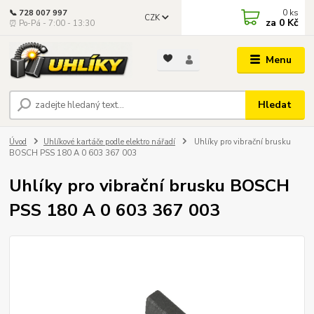
0
ks
📞 728 007 997
CZK
za
0 Kč
⏰ Po-Pá - 7:00 - 13:30
Menu
Hledat
Úvod
Uhlíkové kartáče podle elektro nářadí
Uhlíky pro vibrační brusku
BOSCH PSS 180 A 0 603 367 003
Uhlíky pro vibrační brusku BOSCH
PSS 180 A 0 603 367 003