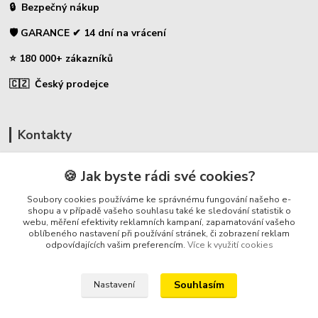
🔒 Bezpečný nákup
🛡️ GARANCE ✔ 14 dní na vrácení
⭐ 180 000+ zákazníků
🇨🇿 Český prodejce
Kontakty
☎ Uhlíky do nářadí
🍪 Jak byste rádi své cookies?
🛡️ Zákaznická podpora
Soubory cookies používáme ke správnému fungování našeho e-
📞 728 007 997
shopu a v případě vašeho souhlasu také ke sledování statistik o
webu, měření efektivity reklamních kampaní, zapamatování vašeho
⏰ Po-Pá - 7:00 - 13:30
oblíbeného nastavení při používání stránek, či zobrazení reklam
odpovídajících vašim preferencím.
Více k využití cookies
info@repulse.cz
Souhlasím
Nastavení