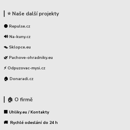
⭐ Naše další projekty
⚫
Repulse.cz
🔊
Na-kuny.cz
🪤
Sklopce.eu
🌿
Pachove-ohradniky.eu
⚡
Odpuzovac-mysi.cz
🏠
Donaradi.cz
🏠 O firmě
🏢 Uhliky.eu / Kontakty
🚚 Rychlé odeslání do 24 h