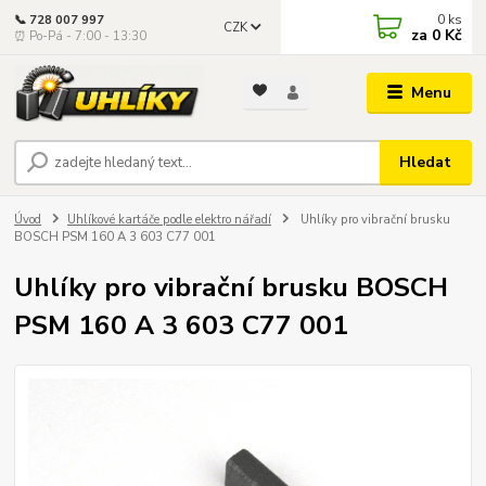
0
ks
📞 728 007 997
CZK
za
0 Kč
⏰ Po-Pá - 7:00 - 13:30
Menu
Hledat
Úvod
Uhlíkové kartáče podle elektro nářadí
Uhlíky pro vibrační brusku
BOSCH PSM 160 A 3 603 C77 001
Uhlíky pro vibrační brusku BOSCH
PSM 160 A 3 603 C77 001