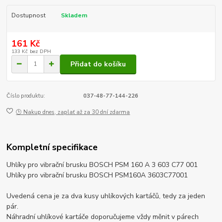
Dostupnost
Skladem
161 Kč
133 Kč
bez DPH
Přidat do košíku
Číslo produktu:
037-48-77-144-226
🕒 Nakup dnes, zaplať až za 30 dní zdarma
Kompletní specifikace
Uhlíky pro vibrační brusku BOSCH PSM 160 A 3 603 C77 001
Uhlíky pro vibrační brusku BOSCH PSM160A 3603C77001
Uvedená cena je za dva kusy uhlíkových kartáčů, tedy za jeden
pár.
Náhradní uhlíkové kartáče doporučujeme vždy měnit v párech