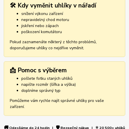
🛠️ Kdy vyměnit uhlíky v nářadí
snížení výkonu zařízení
nepravidelný chod motoru
jiskření nebo zápach
poškození komutátoru
Pokud zaznamenáte některý z těchto problémů,
doporučujeme uhlíky co nejdříve vyměnit.
📩 Pomoc s výběrem
pošlete fotku starých uhlíků
napište rozměr (šířka a výška)
doplníme správný typ
Pomůžeme vám rychle najít správné uhlíky pro vaše
zařízení.
🚚
🛡️
⭐
Odesíláme do 24 hodin |
Bezpečný nákup |
20 500+ uhlíků