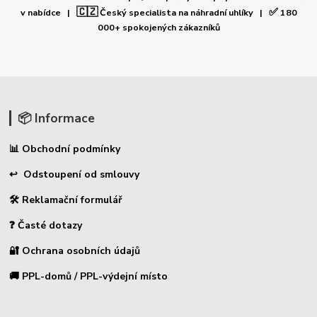
🇨🇿
✅
v nabídce |
Český specialista na náhradní uhlíky |
180
000+ spokojených zákazníků
📦 Informace
📊 Obchodní podmínky
↩ Odstoupení od smlouvy
🛠 Reklamační formulář
❓ Časté dotazy
🔐 Ochrana osobních údajů
🚚 PPL-domů / PPL-výdejní místo