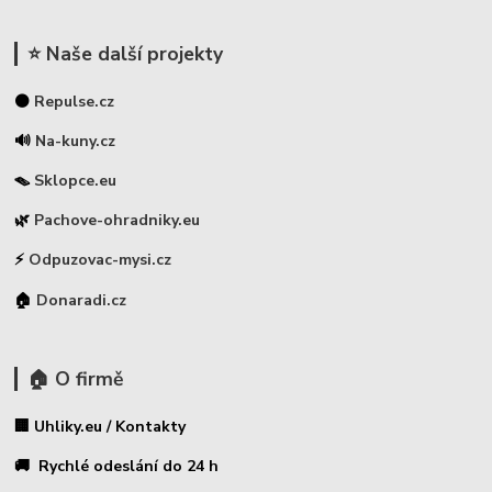
⭐ Naše další projekty
⚫
Repulse.cz
🔊
Na-kuny.cz
🪤
Sklopce.eu
🌿
Pachove-ohradniky.eu
⚡
Odpuzovac-mysi.cz
🏠
Donaradi.cz
🏠 O firmě
🏢 Uhliky.eu / Kontakty
🚚 Rychlé odeslání do 24 h