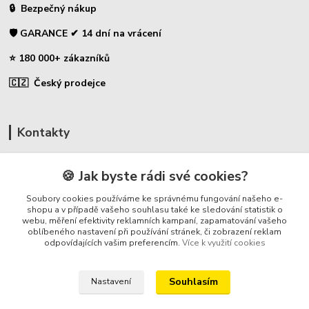
🔒 Bezpečný nákup
🛡️ GARANCE ✔ 14 dní na vrácení
⭐ 180 000+ zákazníků
🇨🇿 Český prodejce
Kontakty
☎ Uhlíky do nářadí
🍪 Jak byste rádi své cookies?
🛡️ Zákaznická podpora
Soubory cookies používáme ke správnému fungování našeho e-
📞 728 007 997
shopu a v případě vašeho souhlasu také ke sledování statistik o
webu, měření efektivity reklamních kampaní, zapamatování vašeho
⏰ Po-Pá - 7:00 - 13:30
oblíbeného nastavení při používání stránek, či zobrazení reklam
odpovídajících vašim preferencím.
Více k využití cookies
info@repulse.cz
Souhlasím
Nastavení