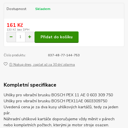
Dostupnost
Skladem
161 Kč
133 Kč
bez DPH
Přidat do košíku
Číslo produktu:
037-48-77-144-753
🕒 Nakup dnes, zaplať až za 30 dní zdarma
Kompletní specifikace
Uhlíky pro vibrační brusku BOSCH PEX 11 AE 0 603 309 750
Uhlíky pro vibrační brusku BOSCH PEX11AE 0603309750
Uvedená cena je za dva kusy uhlíkových kartáčů, tedy za jeden
pár.
Náhradní uhlíkové kartáče doporučujeme vždy měnit v párech
nebo kompletních počtech, kterými je motor stroje osazen.