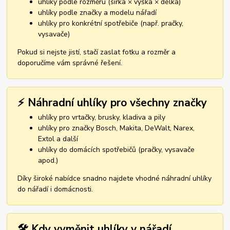
uhlíky podle rozměru (šířka × výška × délka)
uhlíky podle značky a modelu nářadí
uhlíky pro konkrétní spotřebiče (např. pračky,
vysavače)
Pokud si nejste jistí, stačí zaslat fotku a rozměr a
doporučíme vám správné řešení.
⚡ Náhradní uhlíky pro všechny značky
uhlíky pro vrtačky, brusky, kladiva a pily
uhlíky pro značky Bosch, Makita, DeWalt, Narex,
Extol a další
uhlíky do domácích spotřebičů (pračky, vysavače
apod.)
Díky široké nabídce snadno najdete vhodné náhradní uhlíky
do nářadí i domácnosti.
🛠️ Kdy vyměnit uhlíky v nářadí