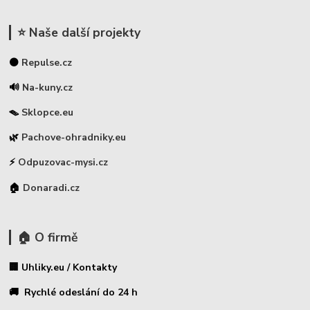
⭐ Naše další projekty
⚫
Repulse.cz
🔊
Na-kuny.cz
🪤
Sklopce.eu
🌿
Pachove-ohradniky.eu
⚡
Odpuzovac-mysi.cz
🏠
Donaradi.cz
🏠 O firmě
🏢 Uhliky.eu / Kontakty
🚚 Rychlé odeslání do 24 h