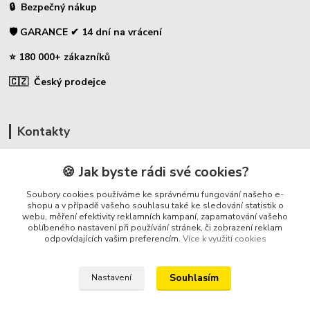
🔒 Bezpečný nákup
🛡️ GARANCE ✔ 14 dní na vrácení
⭐ 180 000+ zákazníků
🇨🇿 Český prodejce
Kontakty
☎ Uhlíky do nářadí
🍪 Jak byste rádi své cookies?
🛡️ Zákaznická podpora
Soubory cookies používáme ke správnému fungování našeho e-
📞 728 007 997
shopu a v případě vašeho souhlasu také ke sledování statistik o
webu, měření efektivity reklamních kampaní, zapamatování vašeho
⏰ Po-Pá - 7:00 - 13:30
oblíbeného nastavení při používání stránek, či zobrazení reklam
odpovídajících vašim preferencím.
Více k využití cookies
info@repulse.cz
Souhlasím
Nastavení