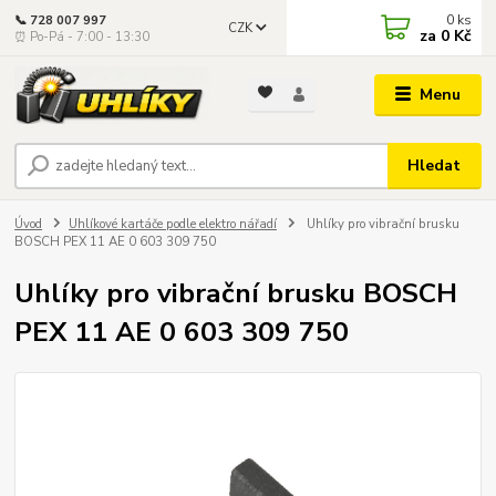
0
ks
📞 728 007 997
CZK
za
0 Kč
⏰ Po-Pá - 7:00 - 13:30
Menu
Hledat
Úvod
Uhlíkové kartáče podle elektro nářadí
Uhlíky pro vibrační brusku
BOSCH PEX 11 AE 0 603 309 750
Uhlíky pro vibrační brusku BOSCH
PEX 11 AE 0 603 309 750