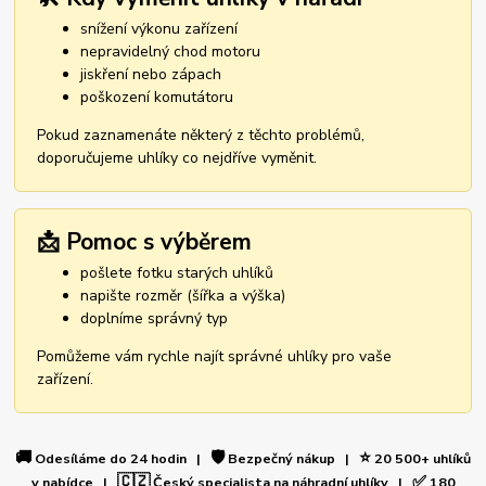
snížení výkonu zařízení
nepravidelný chod motoru
jiskření nebo zápach
poškození komutátoru
Pokud zaznamenáte některý z těchto problémů,
doporučujeme uhlíky co nejdříve vyměnit.
📩 Pomoc s výběrem
pošlete fotku starých uhlíků
napište rozměr (šířka a výška)
doplníme správný typ
Pomůžeme vám rychle najít správné uhlíky pro vaše
zařízení.
🚚
🛡️
⭐
Odesíláme do 24 hodin |
Bezpečný nákup |
20 500+ uhlíků
🇨🇿
✅
v nabídce |
Český specialista na náhradní uhlíky |
180