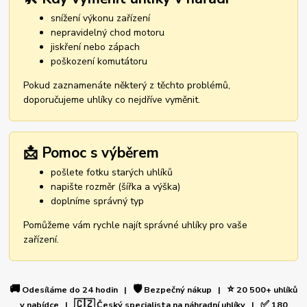
snížení výkonu zařízení
nepravidelný chod motoru
jiskření nebo zápach
poškození komutátoru
Pokud zaznamenáte některý z těchto problémů,
doporučujeme uhlíky co nejdříve vyměnit.
📩 Pomoc s výběrem
pošlete fotku starých uhlíků
napište rozměr (šířka a výška)
doplníme správný typ
Pomůžeme vám rychle najít správné uhlíky pro vaše
zařízení.
🚚
🛡️
⭐
Odesíláme do 24 hodin |
Bezpečný nákup |
20 500+ uhlíků
🇨🇿
✅
v nabídce |
Český specialista na náhradní uhlíky |
180