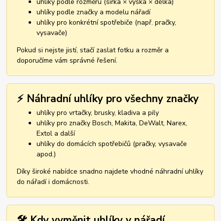
uhlíky podle rozměru (šířka × výška × délka)
uhlíky podle značky a modelu nářadí
uhlíky pro konkrétní spotřebiče (např. pračky,
vysavače)
Pokud si nejste jistí, stačí zaslat fotku a rozměr a
doporučíme vám správné řešení.
⚡ Náhradní uhlíky pro všechny značky
uhlíky pro vrtačky, brusky, kladiva a pily
uhlíky pro značky Bosch, Makita, DeWalt, Narex,
Extol a další
uhlíky do domácích spotřebičů (pračky, vysavače
apod.)
Díky široké nabídce snadno najdete vhodné náhradní uhlíky
do nářadí i domácnosti.
🛠️ Kdy vyměnit uhlíky v nářadí