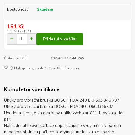
Dostupnost
Skladem
161 Kč
133 Kč
bez DPH
Přidat do košíku
Číslo produktu:
037-48-77-144-745
🕒 Nakup dnes, zaplať až za 30 dní zdarma
Kompletní specifikace
Uhlíky pro vibrační brusku BOSCH PDA 240 E 0 603 346 737
Uhlíky pro vibrační brusku BOSCH PDA240E 0603346737
Uvedená cena je za dva kusy uhlíkových kartáčů, tedy za jeden
pár.
Náhradní uhlíkové kartáče doporučujeme vždy měnit v párech
nebo kompletních počtech, kterými je motor stroje osazen.