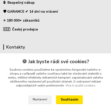
🔒 Bezpečný nákup
🛡️ GARANCE ✔ 14 dní na vrácení
⭐ 180 000+ zákazníků
🇨🇿 Český prodejce
Kontakty
☎ Uhlíky do nářadí
🍪 Jak byste rádi své cookies?
🛡️ Zákaznická podpora
Soubory cookies používáme ke správnému fungování našeho e-
📞 728 007 997
shopu a v případě vašeho souhlasu také ke sledování statistik o
webu, měření efektivity reklamních kampaní, zapamatování vašeho
⏰ Po-Pá - 7:00 - 13:30
oblíbeného nastavení při používání stránek, či zobrazení reklam
odpovídajících vašim preferencím.
Více k využití cookies
info@repulse.cz
Souhlasím
Nastavení