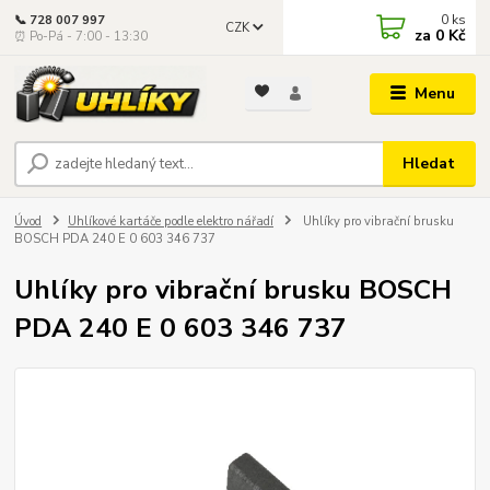
0
ks
📞 728 007 997
CZK
za
0 Kč
⏰ Po-Pá - 7:00 - 13:30
Menu
Hledat
Úvod
Uhlíkové kartáče podle elektro nářadí
Uhlíky pro vibrační brusku
BOSCH PDA 240 E 0 603 346 737
Uhlíky pro vibrační brusku BOSCH
PDA 240 E 0 603 346 737