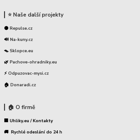
⭐ Naše další projekty
⚫
Repulse.cz
🔊
Na-kuny.cz
🪤
Sklopce.eu
🌿
Pachove-ohradniky.eu
⚡
Odpuzovac-mysi.cz
🏠
Donaradi.cz
🏠 O firmě
🏢 Uhliky.eu / Kontakty
🚚 Rychlé odeslání do 24 h