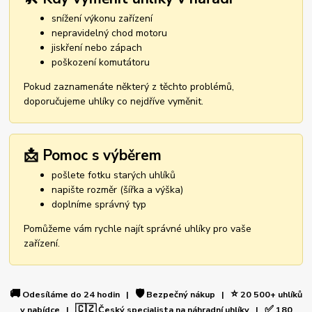
snížení výkonu zařízení
nepravidelný chod motoru
jiskření nebo zápach
poškození komutátoru
Pokud zaznamenáte některý z těchto problémů,
doporučujeme uhlíky co nejdříve vyměnit.
📩 Pomoc s výběrem
pošlete fotku starých uhlíků
napište rozměr (šířka a výška)
doplníme správný typ
Pomůžeme vám rychle najít správné uhlíky pro vaše
zařízení.
🚚
🛡️
⭐
Odesíláme do 24 hodin |
Bezpečný nákup |
20 500+ uhlíků
🇨🇿
✅
v nabídce |
Český specialista na náhradní uhlíky |
180