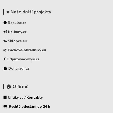
⭐ Naše další projekty
⚫
Repulse.cz
🔊
Na-kuny.cz
🪤
Sklopce.eu
🌿
Pachove-ohradniky.eu
⚡
Odpuzovac-mysi.cz
🏠
Donaradi.cz
🏠 O firmě
🏢 Uhliky.eu / Kontakty
🚚 Rychlé odeslání do 24 h