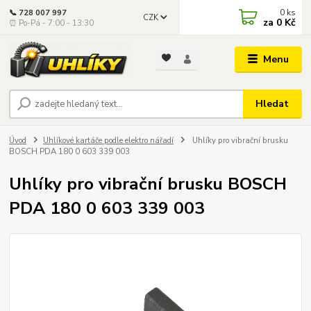
0
ks
📞 728 007 997
CZK
za
0 Kč
⏰ Po-Pá - 7:00 - 13:30
Menu
Hledat
Úvod
Uhlíkové kartáče podle elektro nářadí
Uhlíky pro vibrační brusku
BOSCH PDA 180 0 603 339 003
Uhlíky pro vibrační brusku BOSCH
PDA 180 0 603 339 003