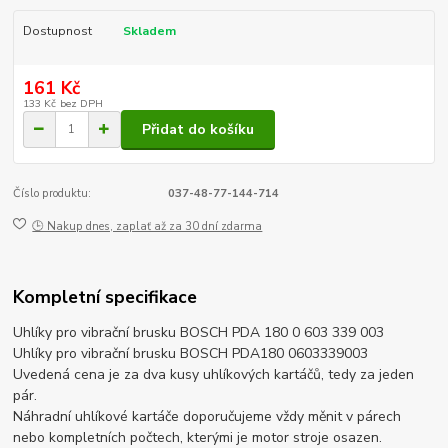
Dostupnost
Skladem
161 Kč
133 Kč
bez DPH
Přidat do košíku
Číslo produktu:
037-48-77-144-714
🕒 Nakup dnes, zaplať až za 30 dní zdarma
Kompletní specifikace
Uhlíky pro vibrační brusku BOSCH PDA 180 0 603 339 003
Uhlíky pro vibrační brusku BOSCH PDA180 0603339003
Uvedená cena je za dva kusy uhlíkových kartáčů, tedy za jeden
pár.
Náhradní uhlíkové kartáče doporučujeme vždy měnit v párech
nebo kompletních počtech, kterými je motor stroje osazen.