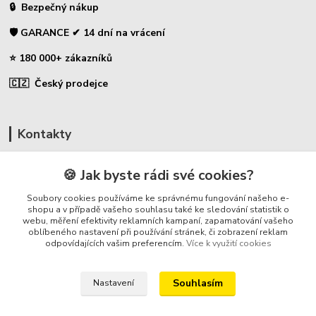
🔒 Bezpečný nákup
🛡️ GARANCE ✔ 14 dní na vrácení
⭐ 180 000+ zákazníků
🇨🇿 Český prodejce
Kontakty
☎ Uhlíky do nářadí
🍪 Jak byste rádi své cookies?
🛡️ Zákaznická podpora
Soubory cookies používáme ke správnému fungování našeho e-
📞 728 007 997
shopu a v případě vašeho souhlasu také ke sledování statistik o
webu, měření efektivity reklamních kampaní, zapamatování vašeho
⏰ Po-Pá - 7:00 - 13:30
oblíbeného nastavení při používání stránek, či zobrazení reklam
odpovídajících vašim preferencím.
Více k využití cookies
info@repulse.cz
Souhlasím
Nastavení