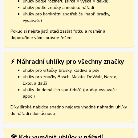
uhlíky podle rozměru (šířka × výška × délka)
uhlíky podle značky a modelu nářadí
uhlíky pro konkrétní spotřebiče (např. pračky,
vysavače)
Pokud si nejste jistí, stačí zaslat fotku a rozměr a
doporučíme vám správné řešení.
⚡ Náhradní uhlíky pro všechny značky
uhlíky pro vrtačky, brusky, kladiva a pily
uhlíky pro značky Bosch, Makita, DeWalt, Narex,
Extol a další
uhlíky do domácích spotřebičů (pračky, vysavače
apod.)
Díky široké nabídce snadno najdete vhodné náhradní uhlíky
do nářadí i domácnosti.
🛠️ Kdy vyměnit uhlíky v nářadí