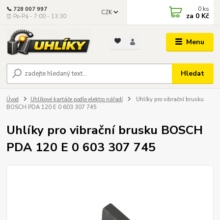
0
ks
📞 728 007 997
CZK
za
0 Kč
⏰ Po-Pá - 7:00 - 13:30
Menu
Hledat
Úvod
Uhlíkové kartáče podle elektro nářadí
Uhlíky pro vibrační brusku
BOSCH PDA 120 E 0 603 307 745
Uhlíky pro vibrační brusku BOSCH
PDA 120 E 0 603 307 745