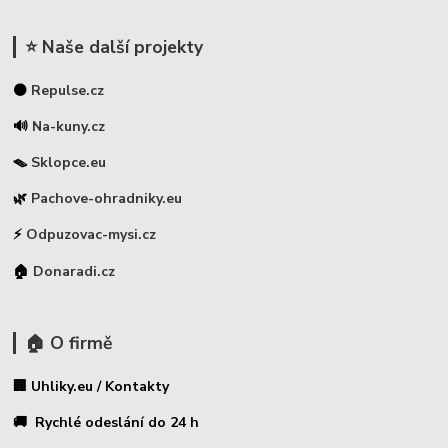
⭐ Naše další projekty
⚫
Repulse.cz
🔊
Na-kuny.cz
🪤
Sklopce.eu
🌿
Pachove-ohradniky.eu
⚡
Odpuzovac-mysi.cz
🏠
Donaradi.cz
🏠 O firmě
🏢 Uhliky.eu / Kontakty
🚚 Rychlé odeslání do 24 h