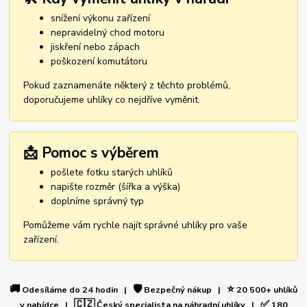
snížení výkonu zařízení
nepravidelný chod motoru
jiskření nebo zápach
poškození komutátoru
Pokud zaznamenáte některý z těchto problémů,
doporučujeme uhlíky co nejdříve vyměnit.
📩 Pomoc s výběrem
pošlete fotku starých uhlíků
napište rozměr (šířka a výška)
doplníme správný typ
Pomůžeme vám rychle najít správné uhlíky pro vaše
zařízení.
🚚
🛡️
⭐
Odesíláme do 24 hodin |
Bezpečný nákup |
20 500+ uhlíků
🇨🇿
✅
v nabídce |
Český specialista na náhradní uhlíky |
180