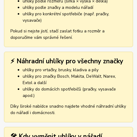
uhlíky podle rozměru (šířka × výška × délka)
uhlíky podle značky a modelu nářadí
uhlíky pro konkrétní spotřebiče (např. pračky,
vysavače)
Pokud si nejste jistí, stačí zaslat fotku a rozměr a
doporučíme vám správné řešení.
⚡ Náhradní uhlíky pro všechny značky
uhlíky pro vrtačky, brusky, kladiva a pily
uhlíky pro značky Bosch, Makita, DeWalt, Narex,
Extol a další
uhlíky do domácích spotřebičů (pračky, vysavače
apod.)
Díky široké nabídce snadno najdete vhodné náhradní uhlíky
do nářadí i domácnosti.
🛠️ Kdy vyměnit uhlíky v nářadí