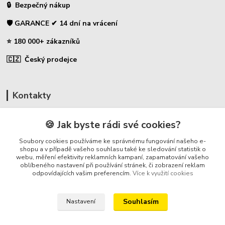
🔒 Bezpečný nákup
🛡️ GARANCE ✔ 14 dní na vrácení
⭐ 180 000+ zákazníků
🇨🇿 Český prodejce
Kontakty
☎ Uhlíky do nářadí
🍪 Jak byste rádi své cookies?
🛡️ Zákaznická podpora
Soubory cookies používáme ke správnému fungování našeho e-
📞 728 007 997
shopu a v případě vašeho souhlasu také ke sledování statistik o
webu, měření efektivity reklamních kampaní, zapamatování vašeho
⏰ Po-Pá - 7:00 - 13:30
oblíbeného nastavení při používání stránek, či zobrazení reklam
odpovídajících vašim preferencím.
Více k využití cookies
info@repulse.cz
Souhlasím
Nastavení