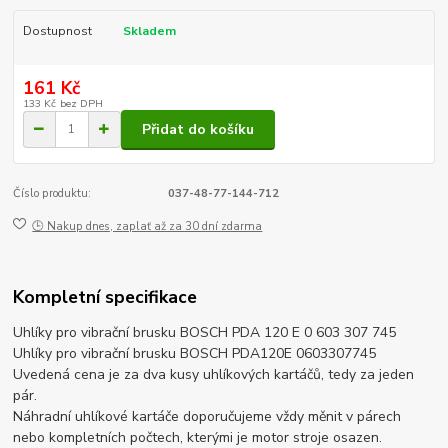
Dostupnost
Skladem
161 Kč
133 Kč
bez DPH
Přidat do košíku
Číslo produktu:
037-48-77-144-712
🕒 Nakup dnes, zaplať až za 30 dní zdarma
Kompletní specifikace
Uhlíky pro vibrační brusku BOSCH PDA 120 E 0 603 307 745
Uhlíky pro vibrační brusku BOSCH PDA120E 0603307745
Uvedená cena je za dva kusy uhlíkových kartáčů, tedy za jeden
pár.
Náhradní uhlíkové kartáče doporučujeme vždy měnit v párech
nebo kompletních počtech, kterými je motor stroje osazen.