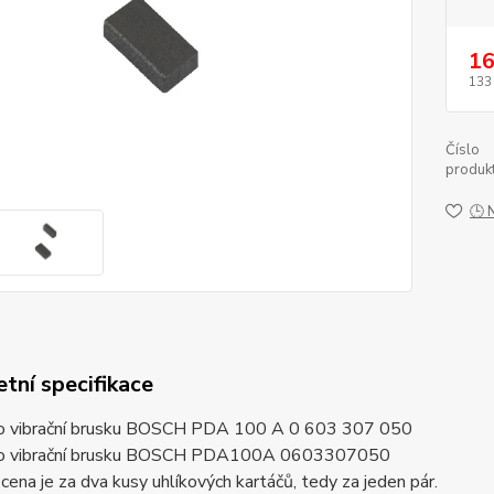
16
133
Číslo
produkt
🕒 
tní specifikace
ro vibrační brusku BOSCH PDA 100 A 0 603 307 050
ro vibrační brusku BOSCH PDA100A 0603307050
ena je za dva kusy uhlíkových kartáčů, tedy za jeden pár.