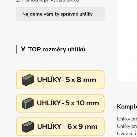
📐 Pomocník při výběru uhlíků
Najdeme vám ty správné uhlíky
🏅 TOP rozměry uhlíků
Komple
Uhlíky p
Uhlíky p
Uvedená c