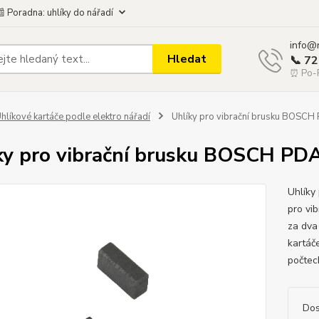
 Poradna: uhlíky do nářadí
info@
Hledat
📞 7
⏰ Po-P
hlíkové kartáče podle elektro nářadí
Uhlíky pro vibrační brusku BOSCH
ky pro vibrační brusku BOSCH PD
Uhlíky
pro vi
za dva
kartáč
počtech
Dos