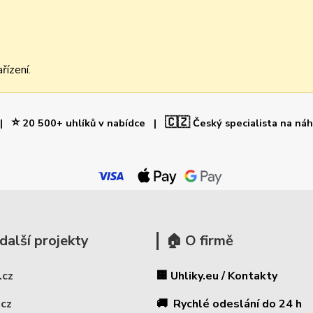
řízení.
⭐
🇨🇿
 |
20 500+ uhlíků v nabídce |
Český specialista na ná
další projekty
🏠 O firmě
.cz
🏢 Uhliky.eu / Kontakty
.cz
🚚 Rychlé odeslání do 24 h