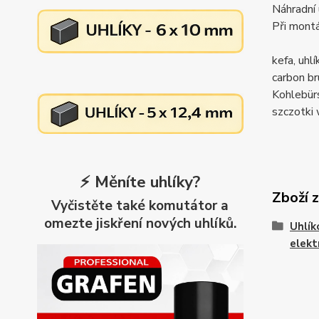
Náhradní 
Při montá
kefa, uh
carbon 
Kohlebü
szczotk
⚡ Měníte uhlíky?
Zboží 
Vyčistěte také komutátor a
omezte jiskření nových uhlíků.
Uhlík
elekt