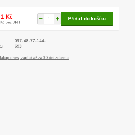
1 Kč
Přidat do košíku
 Kč
bez DPH
037-48-77-144-
u:
693
Nakup dnes, zaplať až za 30 dní zdarma