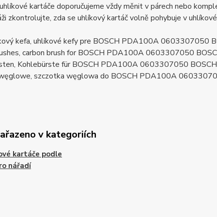
uhlíkové kartáče doporučujeme vždy měnit v párech nebo komplet
ži zkontrolujte, zda se uhlíkový kartáč volně pohybuje v uhlíkov
líkový kefa, uhlíkové kefy pre BOSCH PDA100A 060330705
brushes, carbon brush for BOSCH PDA100A 0603307050 BOS
rsten, Kohlebürste für BOSCH PDA100A 0603307050 BOSCH
i węglowe, szczotka węglowa do BOSCH PDA100A 0603307
zařazeno v kategoriích
ové kartáče podle
ro nářadí