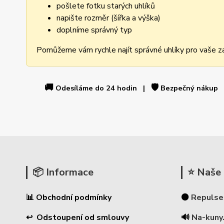
pošlete fotku starých uhlíků
napište rozměr (šířka a výška)
doplníme správný typ
Pomůžeme vám rychle najít správné uhlíky pro vaše za
🚚
🛡️
Odesíláme do 24 hodin |
Bezpečný nákup
📦 Informace
⭐ Naše 
📊 Obchodní podmínky
⚫
Repulse
↩ Odstoupení od smlouvy
🔊
Na-kuny