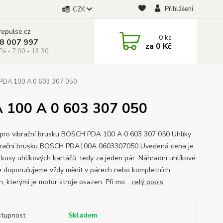
Přihlášení
CZK
repulse.cz
0
ks
28 007 997
za
0 Kč
á - 7:00 - 13:30
 PDA 100 A 0 603 307 050
A 100 A 0 603 307 050
 pro vibrační brusku BOSCH PDA 100 A 0 603 307 050 Uhlíky
brační brusku BOSCH PDA100A 0603307050 Uvedená cena je
 kusy uhlíkových kartáčů, tedy za jeden pár. Náhradní uhlíkové
e doporučujeme vždy měnit v párech nebo kompletních
, kterými je motor stroje osazen. Při mo...
celý popis
tupnost
Skladem