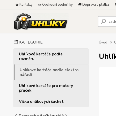
☎️ Kontakty
📜 Obchodní podmínky
🚚 Doprava a platba

🗂️ KATEGORIE
Úvod
U
Uhlíkové kartáče podle
Uhlí
rozměru
Uhlíkové kartáče podle elektro
nářadí
Uhlíkové kartáče pro motory
praček
Víčka uhlíkových šachet