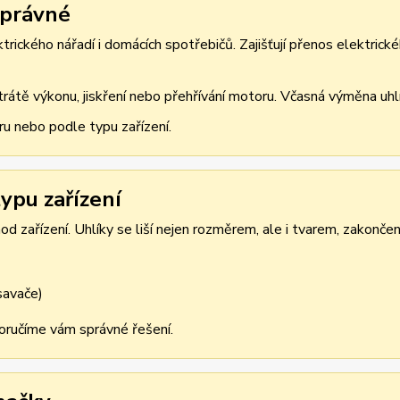
správné
rického nářadí i domácích spotřebičů. Zajišťují přenos elektrické
átě výkonu, jiskření nebo přehřívání motoru. Včasná výměna uhlík
ru nebo podle typu zařízení.
ypu zařízení
d zařízení. Uhlíky se liší nejen rozměrem, ale i tvarem, zakonče
ysavače)
oporučíme vám správné řešení.