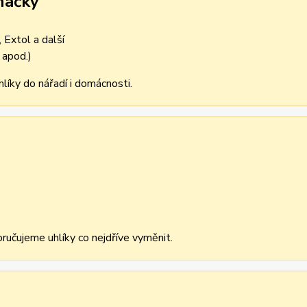
načky
 Extol a další
 apod.)
líky do nářadí i domácnosti.
učujeme uhlíky co nejdříve vyměnit.