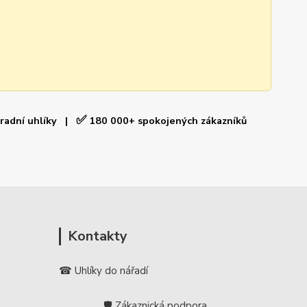
✅
hradní uhlíky |
180 000+ spokojených zákazníků
Kontakty
☎ Uhlíky do nářadí
🛡️ Zákaznická podpora