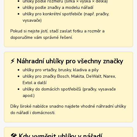
uhlíky podle rozměru (šířka × výška × délka)
uhlíky podle značky a modelu nářadí
uhlíky pro konkrétní spotřebiče (např. pračky,
vysavače)
Pokud si nejste jistí, stačí zaslat fotku a rozměr a
doporučíme vám správné řešení.
⚡ Náhradní uhlíky pro všechny značky
uhlíky pro vrtačky, brusky, kladiva a pily
uhlíky pro značky Bosch, Makita, DeWalt, Narex,
Extol a další
uhlíky do domácích spotřebičů (pračky, vysavače
apod.)
Díky široké nabídce snadno najdete vhodné náhradní uhlíky
do nářadí i domácnosti.
🛠️ Kdy vyměnit uhlíky v nářadí