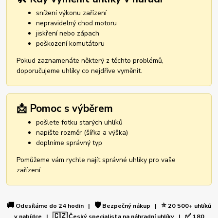
snížení výkonu zařízení
nepravidelný chod motoru
jiskření nebo zápach
poškození komutátoru
Pokud zaznamenáte některý z těchto problémů,
doporučujeme uhlíky co nejdříve vyměnit.
📩 Pomoc s výběrem
pošlete fotku starých uhlíků
napište rozměr (šířka a výška)
doplníme správný typ
Pomůžeme vám rychle najít správné uhlíky pro vaše
zařízení.
🚚
🛡️
⭐
Odesíláme do 24 hodin |
Bezpečný nákup |
20 500+ uhlíků
🇨🇿
✅
v nabídce |
Český specialista na náhradní uhlíky |
180