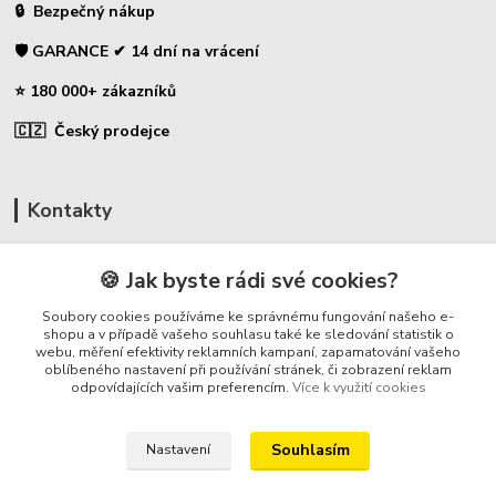
🔒 Bezpečný nákup
🛡️ GARANCE ✔ 14 dní na vrácení
⭐ 180 000+ zákazníků
🇨🇿 Český prodejce
Kontakty
☎ Uhlíky do nářadí
🍪 Jak byste rádi své cookies?
🛡️ Zákaznická podpora
Soubory cookies používáme ke správnému fungování našeho e-
📞 728 007 997
shopu a v případě vašeho souhlasu také ke sledování statistik o
webu, měření efektivity reklamních kampaní, zapamatování vašeho
⏰ Po-Pá - 7:00 - 13:30
oblíbeného nastavení při používání stránek, či zobrazení reklam
odpovídajících vašim preferencím.
Více k využití cookies
info@repulse.cz
Souhlasím
Nastavení