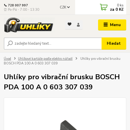
0
ks
📞 728 007 997
CZK
za
0 Kč
⏰ Po-Pá - 7:00 - 13:30
Menu
Hledat
Úvod
Uhlíkové kartáče podle elektro nářadí
Uhlíky pro vibrační brusku
BOSCH PDA 100 A 0 603 307 039
Uhlíky pro vibrační brusku BOSCH
PDA 100 A 0 603 307 039