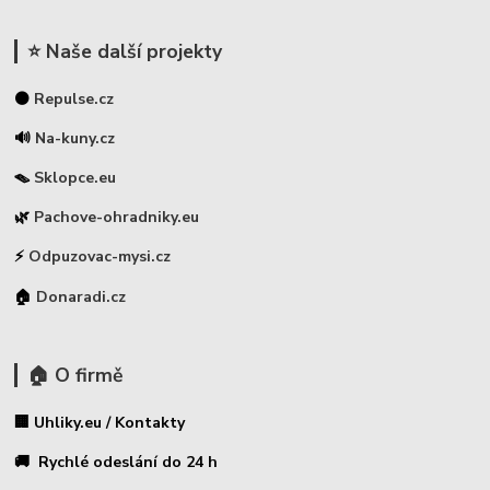
⭐ Naše další projekty
⚫
Repulse.cz
🔊
Na-kuny.cz
🪤
Sklopce.eu
🌿
Pachove-ohradniky.eu
⚡
Odpuzovac-mysi.cz
🏠
Donaradi.cz
🏠 O firmě
🏢 Uhliky.eu / Kontakty
🚚 Rychlé odeslání do 24 h