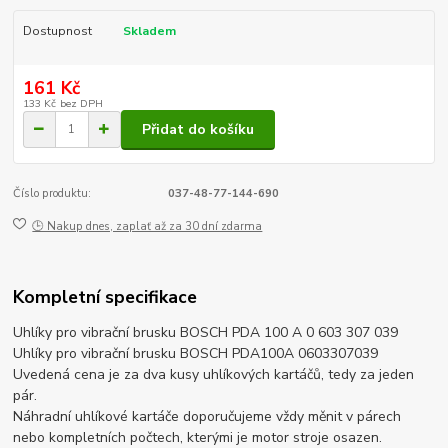
Dostupnost
Skladem
161 Kč
133 Kč
bez DPH
Přidat do košíku
Číslo produktu:
037-48-77-144-690
🕒 Nakup dnes, zaplať až za 30 dní zdarma
Kompletní specifikace
Uhlíky pro vibrační brusku BOSCH PDA 100 A 0 603 307 039
Uhlíky pro vibrační brusku BOSCH PDA100A 0603307039
Uvedená cena je za dva kusy uhlíkových kartáčů, tedy za jeden
pár.
Náhradní uhlíkové kartáče doporučujeme vždy měnit v párech
nebo kompletních počtech, kterými je motor stroje osazen.