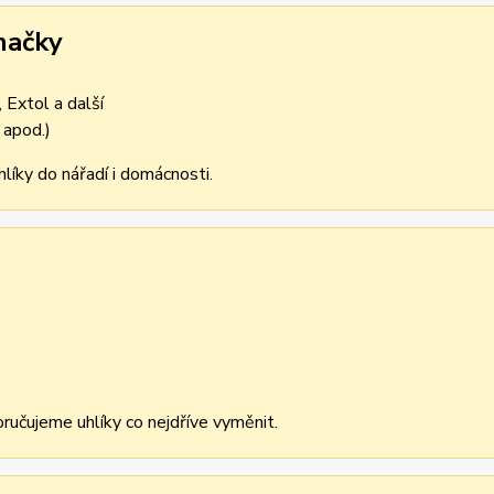
načky
 Extol a další
 apod.)
líky do nářadí i domácnosti.
učujeme uhlíky co nejdříve vyměnit.