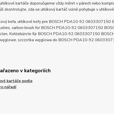
uhlíkové kartáče doporučujeme vždy měnit v párech nebo komplet
ži zkontrolujte, zda se uhlíkový kartáč volně pohybuje v uhlíkov
líkový kefa, uhlíkové kefy pre BOSCH PDA10-92 060330715
brushes, carbon brush for BOSCH PDA10-92 0603307150 BO
rsten, Kohlebürste für BOSCH PDA10-92 0603307150 BOSC
i węglowe, szczotka węglowa do BOSCH PDA10-92 060330
zařazeno v kategoriích
ové kartáče podle
ro nářadí