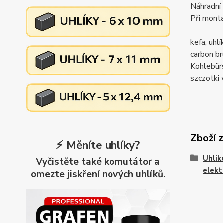
Náhradní 
Při montá
kefa, uh
carbon 
Kohlebü
szczotk
Zboží 
⚡ Měníte uhlíky?
Uhlík
Vyčistěte také komutátor a
elekt
omezte jiskření nových uhlíků.