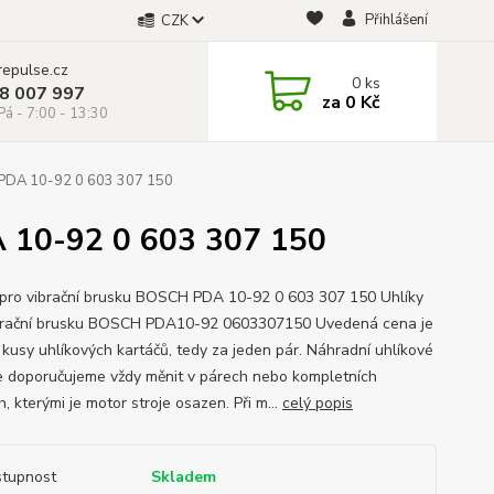
Přihlášení
CZK
repulse.cz
0
ks
28 007 997
za
0 Kč
á - 7:00 - 13:30
 PDA 10-92 0 603 307 150
A 10-92 0 603 307 150
 pro vibrační brusku BOSCH PDA 10-92 0 603 307 150 Uhlíky
brační brusku BOSCH PDA10-92 0603307150 Uvedená cena je
 kusy uhlíkových kartáčů, tedy za jeden pár. Náhradní uhlíkové
e doporučujeme vždy měnit v párech nebo kompletních
, kterými je motor stroje osazen. Při m...
celý popis
tupnost
Skladem