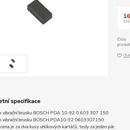
16
133
Číslo
produkt
🕒 
tní specifikace
ro vibrační brusku BOSCH PDA 10-92 0 603 307 150
ro vibrační brusku BOSCH PDA10-92 0603307150
ena je za dva kusy uhlíkových kartáčů, tedy za jeden pár.