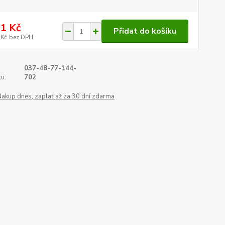
1 Kč
Přidat do košíku
 Kč
bez DPH
037-48-77-144-
u:
702
Nakup dnes, zaplať až za 30 dní zdarma