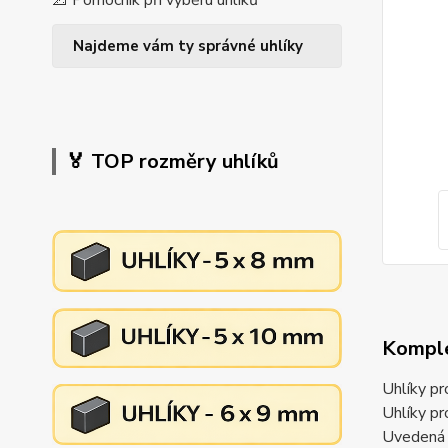
📐 Pomocník při výběru uhlíků
Najdeme vám ty správné uhlíky
🏅 TOP rozměry uhlíků
Komple
Uhlíky p
Uhlíky p
Uvedená c