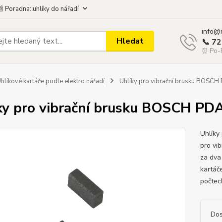
 Poradna: uhlíky do nářadí
info@
Hledat
📞 7
⏰ Po-P
hlíkové kartáče podle elektro nářadí
Uhlíky pro vibrační brusku BOSCH
ky pro vibrační brusku BOSCH PD
Uhlíky
pro vi
za dva
kartáč
počtech
Dos