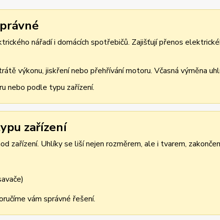
správné
rického nářadí i domácích spotřebičů. Zajišťují přenos elektrické
átě výkonu, jiskření nebo přehřívání motoru. Včasná výměna uhlík
ru nebo podle typu zařízení.
ypu zařízení
d zařízení. Uhlíky se liší nejen rozměrem, ale i tvarem, zakonče
ysavače)
oporučíme vám správné řešení.