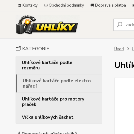
☎️ Kontakty
📜 Obchodní podmínky
🚚 Doprava a platba

🗂️ KATEGORIE
Úvod
U
Uhlíkové kartáče podle
Uhlí
rozměru
Uhlíkové kartáče podle elektro
nářadí
Uhlíkové kartáče pro motory
praček
Víčka uhlíkových šachet