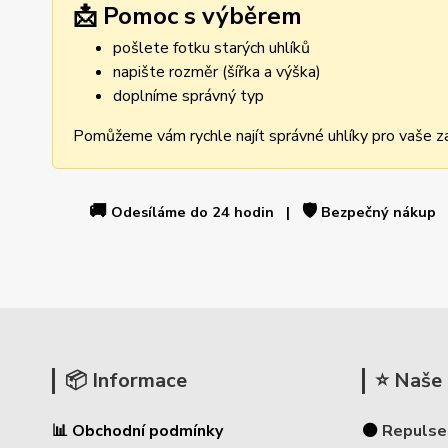
📩 Pomoc s výběrem
pošlete fotku starých uhlíků
napište rozměr (šířka a výška)
doplníme správný typ
Pomůžeme vám rychle najít správné uhlíky pro vaše za
🚚
🛡️
Odesíláme do 24 hodin |
Bezpečný nákup
📦 Informace
⭐ Naše 
📊 Obchodní podmínky
⚫
Repulse