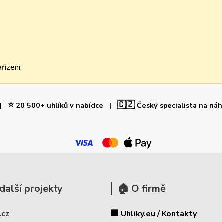
řízení.
⭐
🇨🇿
 |
20 500+ uhlíků v nabídce |
Český specialista na ná
další projekty
🏠 O firmě
.cz
🏢 Uhliky.eu / Kontakty