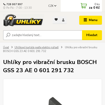
0
ks
📞 728 007 997
CZK
za
0 Kč
⏰ Po-Pá - 7:00 - 13:30
Menu
Hledat
Úvod
Uhlíkové kartáče podle elektro nářadí
Uhlíky pro vibrační brusku
BOSCH GSS 23 AE 0 601 291 732
Uhlíky pro vibrační brusku BOSCH
GSS 23 AE 0 601 291 732