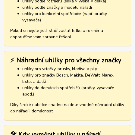
uhlíky podle rozměru (šířka × výška × délka)
uhlíky podle značky a modelu nářadí
uhlíky pro konkrétní spotřebiče (např. pračky,
vysavače)
Pokud si nejste jistí, stačí zaslat fotku a rozměr a
doporučíme vám správné řešení.
⚡ Náhradní uhlíky pro všechny značky
uhlíky pro vrtačky, brusky, kladiva a pily
uhlíky pro značky Bosch, Makita, DeWalt, Narex,
Extol a další
uhlíky do domácích spotřebičů (pračky, vysavače
apod.)
Díky široké nabídce snadno najdete vhodné náhradní uhlíky
do nářadí i domácnosti.
🛠️ Kdy vyměnit uhlíky v nářadí