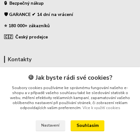
🔒 Bezpečný nákup
🛡️ GARANCE ✔ 14 dní na vrácení
⭐ 180 000+ zákazníků
🇨🇿 Český prodejce
Kontakty
☎ Uhlíky do nářadí
🍪 Jak byste rádi své cookies?
🛡️ Zákaznická podpora
Soubory cookies používáme ke správnému fungování našeho e-
📞 728 007 997
shopu a v případě vašeho souhlasu také ke sledování statistik o
webu, měření efektivity reklamních kampaní, zapamatování vašeho
⏰ Po-Pá - 7:00 - 13:30
oblíbeného nastavení při používání stránek, či zobrazení reklam
odpovídajících vašim preferencím.
Více k využití cookies
info@repulse.cz
Souhlasím
Nastavení