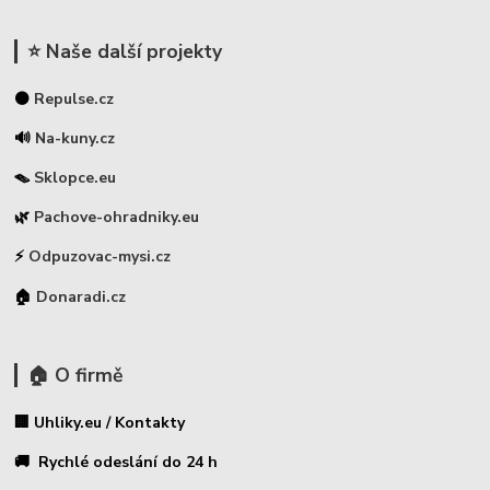
⭐ Naše další projekty
⚫
Repulse.cz
🔊
Na-kuny.cz
🪤
Sklopce.eu
🌿
Pachove-ohradniky.eu
⚡
Odpuzovac-mysi.cz
🏠
Donaradi.cz
🏠 O firmě
🏢 Uhliky.eu / Kontakty
🚚 Rychlé odeslání do 24 h