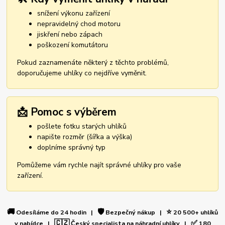
snížení výkonu zařízení
nepravidelný chod motoru
jiskření nebo zápach
poškození komutátoru
Pokud zaznamenáte některý z těchto problémů,
doporučujeme uhlíky co nejdříve vyměnit.
📩 Pomoc s výběrem
pošlete fotku starých uhlíků
napište rozměr (šířka a výška)
doplníme správný typ
Pomůžeme vám rychle najít správné uhlíky pro vaše
zařízení.
🚚
🛡️
⭐
Odesíláme do 24 hodin |
Bezpečný nákup |
20 500+ uhlíků
🇨🇿
✅
v nabídce |
Český specialista na náhradní uhlíky |
180