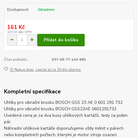
Dostupnost
Skladem
161 Kč
133 Kč
bez DPH
Přidat do košíku
Číslo produktu:
037-48-77-144-680
🕒 Nakup dnes, zaplať až za 30 dní zdarma
Kompletní specifikace
Uhlíky pro vibrační brusku BOSCH GSS 23 AE 0 601 291 732
Uhlíky pro vibrační brusku BOSCH GSS23AE 0601291732
Uvedená cena je za dva kusy uhlíkových kartáčů, tedy za jeden
pár.
Náhradní uhlíkové kartáče doporučujeme vždy měnit v párech
nebo kompletních počtech, kterými je motor stroje osazen.