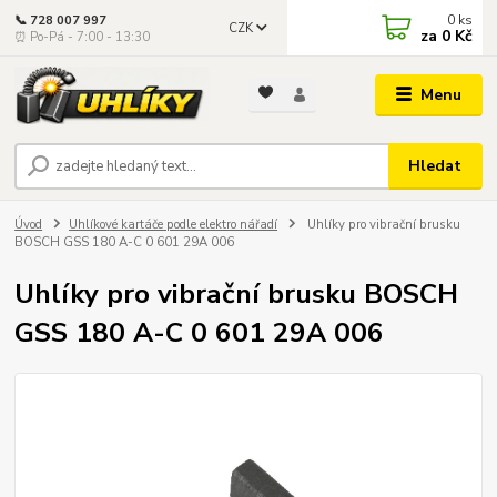
0
ks
📞 728 007 997
CZK
za
0 Kč
⏰ Po-Pá - 7:00 - 13:30
Menu
Hledat
Úvod
Uhlíkové kartáče podle elektro nářadí
Uhlíky pro vibrační brusku
BOSCH GSS 180 A-C 0 601 29A 006
Uhlíky pro vibrační brusku BOSCH
GSS 180 A-C 0 601 29A 006