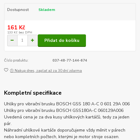
Dostupnost
Skladem
161 Kč
133 Kč
bez DPH
Přidat do košíku
Číslo produktu:
037-48-77-144-674
🕒 Nakup dnes, zaplať až za 30 dní zdarma
Kompletní specifikace
Uhlíky pro vibrační brusku BOSCH GSS 180 A-C 0 601 29A 006
Uhlíky pro vibrační brusku BOSCH GSS180A-C 060129A006
Uvedená cena je za dva kusy uhlíkových kartáčů, tedy za jeden
pár.
Náhradní uhlíkové kartáče doporučujeme vždy měnit v párech
nebo kompletních počtech, kterými je motor stroje osazen.