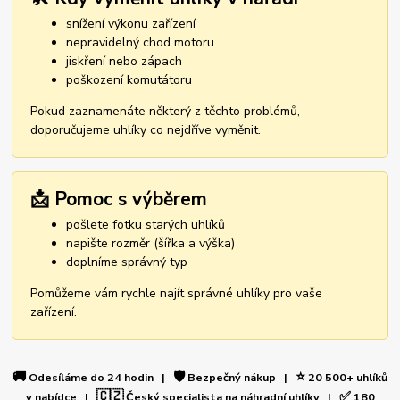
snížení výkonu zařízení
nepravidelný chod motoru
jiskření nebo zápach
poškození komutátoru
Pokud zaznamenáte některý z těchto problémů,
doporučujeme uhlíky co nejdříve vyměnit.
📩 Pomoc s výběrem
pošlete fotku starých uhlíků
napište rozměr (šířka a výška)
doplníme správný typ
Pomůžeme vám rychle najít správné uhlíky pro vaše
zařízení.
🚚
🛡️
⭐
Odesíláme do 24 hodin |
Bezpečný nákup |
20 500+ uhlíků
🇨🇿
✅
v nabídce |
Český specialista na náhradní uhlíky |
180