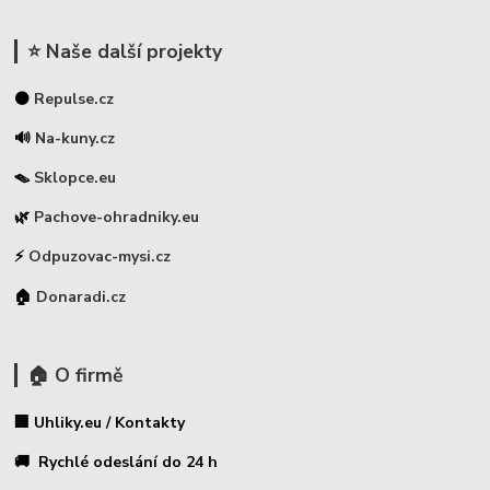
⭐ Naše další projekty
⚫
Repulse.cz
🔊
Na-kuny.cz
🪤
Sklopce.eu
🌿
Pachove-ohradniky.eu
⚡
Odpuzovac-mysi.cz
🏠
Donaradi.cz
🏠 O firmě
🏢 Uhliky.eu / Kontakty
🚚 Rychlé odeslání do 24 h