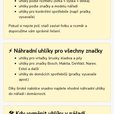
uhlíky podle rozměru (šířka × výška × délka)
uhlíky podle značky a modelu nářadí
uhlíky pro konkrétní spotřebiče (např. pračky,
vysavače)
Pokud si nejste jistí, stačí zaslat fotku a rozměr a
doporučíme vám správné řešení.
⚡ Náhradní uhlíky pro všechny značky
uhlíky pro vrtačky, brusky, kladiva a pily
uhlíky pro značky Bosch, Makita, DeWalt, Narex,
Extol a další
uhlíky do domácích spotřebičů (pračky, vysavače
apod.)
Díky široké nabídce snadno najdete vhodné náhradní uhlíky
do nářadí i domácnosti.
🛠️ Kdy vyměnit uhlíky v nářadí