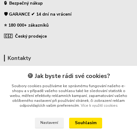
🔒 Bezpečný nákup
🛡️ GARANCE ✔ 14 dní na vrácení
⭐ 180 000+ zákazníků
🇨🇿 Český prodejce
Kontakty
☎ Uhlíky do nářadí
🍪 Jak byste rádi své cookies?
🛡️ Zákaznická podpora
Soubory cookies používáme ke správnému fungování našeho e-
📞 728 007 997
shopu a v případě vašeho souhlasu také ke sledování statistik o
webu, měření efektivity reklamních kampaní, zapamatování vašeho
⏰ Po-Pá - 7:00 - 13:30
oblíbeného nastavení při používání stránek, či zobrazení reklam
odpovídajících vašim preferencím.
Více k využití cookies
info@repulse.cz
Souhlasím
Nastavení