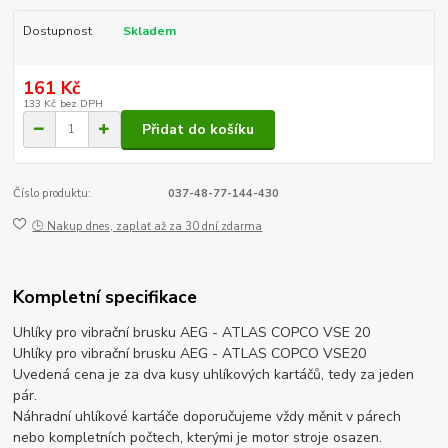
Dostupnost
Skladem
161 Kč
133 Kč
bez DPH
Přidat do košíku
Číslo produktu:
037-48-77-144-430
🕒 Nakup dnes, zaplať až za 30 dní zdarma
Kompletní specifikace
Uhlíky pro vibrační brusku AEG - ATLAS COPCO VSE 20
Uhlíky pro vibrační brusku AEG - ATLAS COPCO VSE20
Uvedená cena je za dva kusy uhlíkových kartáčů, tedy za jeden
pár.
Náhradní uhlíkové kartáče doporučujeme vždy měnit v párech
nebo kompletních počtech, kterými je motor stroje osazen.