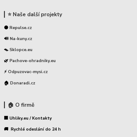
⭐ Naše další projekty
⚫
Repulse.cz
🔊
Na-kuny.cz
🪤
Sklopce.eu
🌿
Pachove-ohradniky.eu
⚡
Odpuzovac-mysi.cz
🏠
Donaradi.cz
🏠 O firmě
🏢 Uhliky.eu / Kontakty
🚚 Rychlé odeslání do 24 h