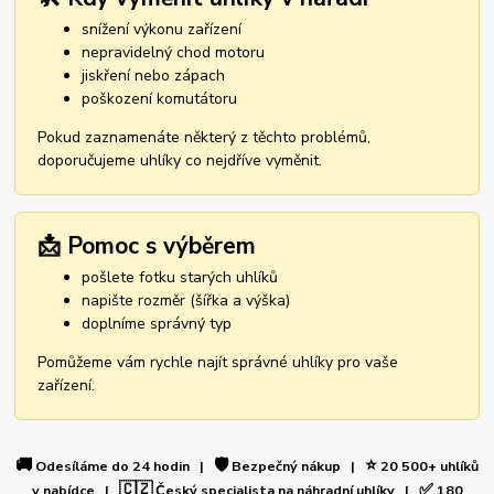
snížení výkonu zařízení
nepravidelný chod motoru
jiskření nebo zápach
poškození komutátoru
Pokud zaznamenáte některý z těchto problémů,
doporučujeme uhlíky co nejdříve vyměnit.
📩 Pomoc s výběrem
pošlete fotku starých uhlíků
napište rozměr (šířka a výška)
doplníme správný typ
Pomůžeme vám rychle najít správné uhlíky pro vaše
zařízení.
🚚
🛡️
⭐
Odesíláme do 24 hodin |
Bezpečný nákup |
20 500+ uhlíků
🇨🇿
✅
v nabídce |
Český specialista na náhradní uhlíky |
180