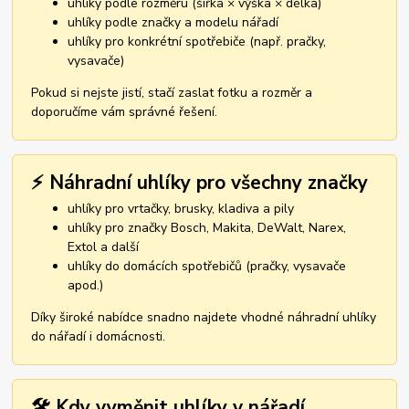
uhlíky podle rozměru (šířka × výška × délka)
uhlíky podle značky a modelu nářadí
uhlíky pro konkrétní spotřebiče (např. pračky,
vysavače)
Pokud si nejste jistí, stačí zaslat fotku a rozměr a
doporučíme vám správné řešení.
⚡ Náhradní uhlíky pro všechny značky
uhlíky pro vrtačky, brusky, kladiva a pily
uhlíky pro značky Bosch, Makita, DeWalt, Narex,
Extol a další
uhlíky do domácích spotřebičů (pračky, vysavače
apod.)
Díky široké nabídce snadno najdete vhodné náhradní uhlíky
do nářadí i domácnosti.
🛠️ Kdy vyměnit uhlíky v nářadí