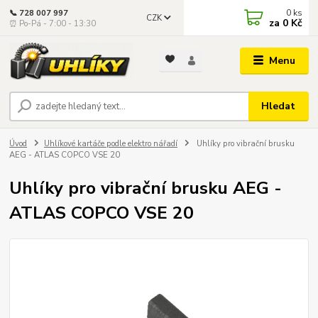
0
ks
📞 728 007 997
CZK
za
0 Kč
⏰ Po-Pá - 7:00 - 13:30
Menu
Hledat
Úvod
Uhlíkové kartáče podle elektro nářadí
Uhlíky pro vibrační brusku
AEG - ATLAS COPCO VSE 20
Uhlíky pro vibrační brusku AEG -
ATLAS COPCO VSE 20