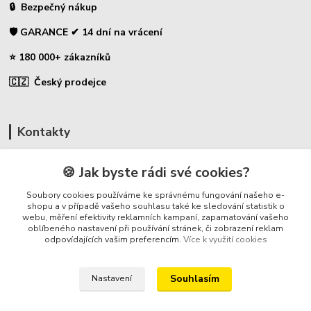
🔒 Bezpečný nákup
🛡️ GARANCE ✔ 14 dní na vrácení
⭐ 180 000+ zákazníků
🇨🇿 Český prodejce
Kontakty
☎ Uhlíky do nářadí
🍪 Jak byste rádi své cookies?
🛡️ Zákaznická podpora
Soubory cookies používáme ke správnému fungování našeho e-
📞 728 007 997
shopu a v případě vašeho souhlasu také ke sledování statistik o
webu, měření efektivity reklamních kampaní, zapamatování vašeho
⏰ Po-Pá - 7:00 - 13:30
oblíbeného nastavení při používání stránek, či zobrazení reklam
odpovídajících vašim preferencím.
Více k využití cookies
info@repulse.cz
Souhlasím
Nastavení