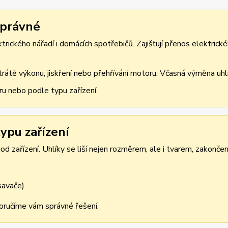
správné
rického nářadí i domácích spotřebičů. Zajišťují přenos elektrické
átě výkonu, jiskření nebo přehřívání motoru. Včasná výměna uhlík
ru nebo podle typu zařízení.
ypu zařízení
d zařízení. Uhlíky se liší nejen rozměrem, ale i tvarem, zakonče
ysavače)
oporučíme vám správné řešení.