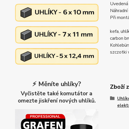
Uvedená c
Náhradní 
Při montá
kefa, uh
carbon 
Kohlebü
szczotk
⚡ Měníte uhlíky?
Zboží 
Vyčistěte také komutátor a
Uhlík
omezte jiskření nových uhlíků.
elekt