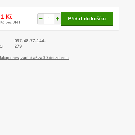
1 Kč
Přidat do košíku
 Kč
bez DPH
037-48-77-144-
u:
279
Nakup dnes, zaplať až za 30 dní zdarma