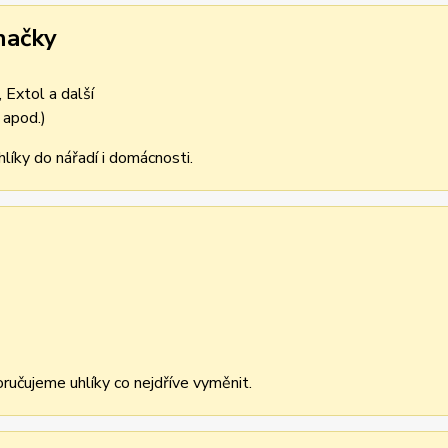
načky
 Extol a další
 apod.)
líky do nářadí i domácnosti.
učujeme uhlíky co nejdříve vyměnit.