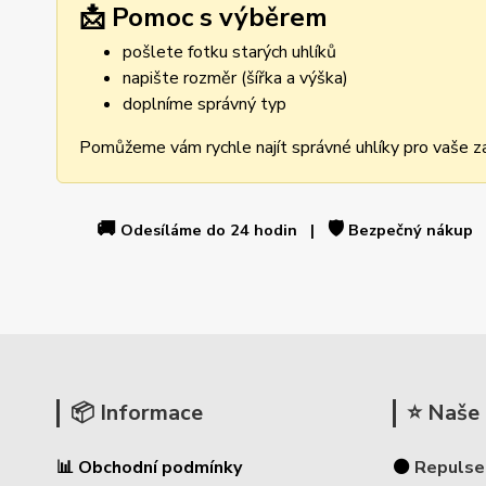
📩 Pomoc s výběrem
pošlete fotku starých uhlíků
napište rozměr (šířka a výška)
doplníme správný typ
Pomůžeme vám rychle najít správné uhlíky pro vaše za
🚚
🛡️
Odesíláme do 24 hodin |
Bezpečný nákup
📦 Informace
⭐ Naše 
📊 Obchodní podmínky
⚫
Repulse