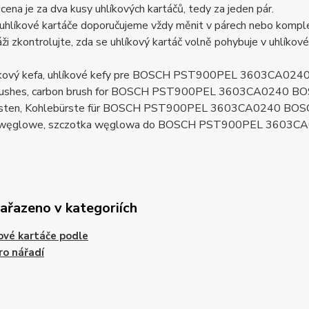
ena je za dva kusy uhlíkových kartáčů, tedy za jeden pár.
uhlíkové kartáče doporučujeme vždy měnit v párech nebo komplet
ži zkontrolujte, zda se uhlíkový kartáč volně pohybuje v uhlíkov
líkový kefa, uhlíkové kefy pre BOSCH PST900PEL 3603CA0
brushes, carbon brush for BOSCH PST900PEL 3603CA0240 
rsten, Kohlebürste für BOSCH PST900PEL 3603CA0240 BO
i węglowe, szczotka węglowa do BOSCH PST900PEL 3603C
zařazeno v kategoriích
ové kartáče podle
ro nářadí