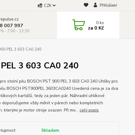
Přihlášení
CZK
repulse.cz
0
ks
28 007 997
za
0 Kč
á - 7:00 - 13:30
 900 PEL 3 603 CA0 240
0 PEL 3 603 CA0 240
 pro stolní pilu BOSCH PST 900 PEL 3 603 CA0 240 Uhlíky pro
 pilu BOSCH PST900PEL 3603CA0240 Uvedená cena je za dva
hlíkových kartáčů, tedy za jeden pár. Náhradní uhlíkové
e doporučujeme vždy měnit v párech nebo kompletních
, kterými je motor stroje osazen. Při mo...
celý popis
tupnost
Skladem