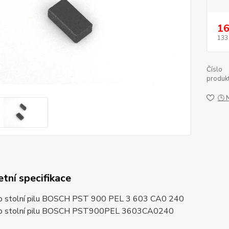
16
133
Číslo
produkt
🕒 
tní specifikace
ro stolní pilu BOSCH PST 900 PEL 3 603 CA0 240
pro stolní pilu BOSCH PST900PEL 3603CA0240