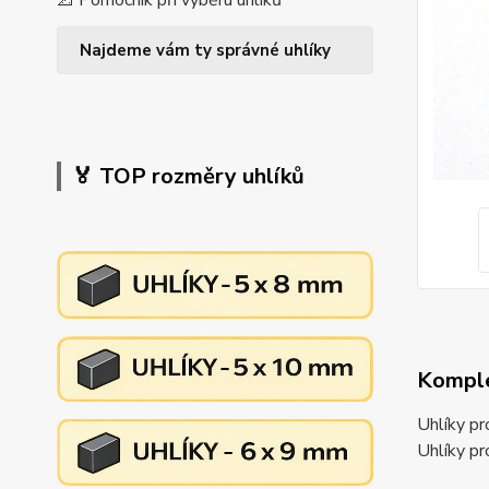
📐 Pomocník při výběru uhlíků
Najdeme vám ty správné uhlíky
🏅 TOP rozměry uhlíků
Komple
Uhlíky p
Uhlíky 