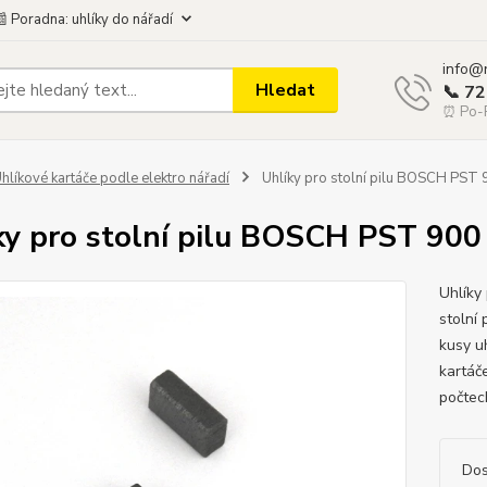
 Poradna: uhlíky do nářadí
info@
Hledat
📞 7
⏰ Po-P
hlíkové kartáče podle elektro nářadí
Uhlíky pro stolní pilu BOSCH PST
ky pro stolní pilu BOSCH PST 90
Uhlíky
stolní
kusy u
kartáč
počtech
Dos