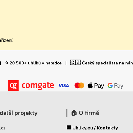
řízení.
⭐
🇨🇿
 |
20 500+ uhlíků v nabídce |
Český specialista na ná
další projekty
🏠 O firmě
.cz
🏢 Uhliky.eu / Kontakty