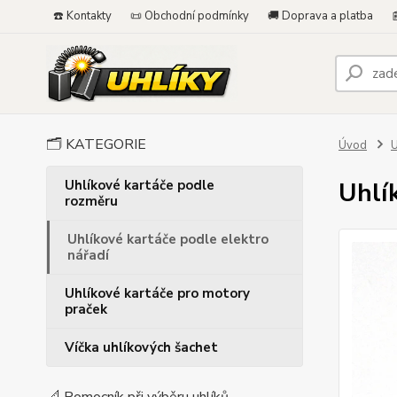
☎️ Kontakty
📜 Obchodní podmínky
🚚 Doprava a platba

🗂️ KATEGORIE
Úvod
U
Uhlíkové kartáče podle
Uhlí
rozměru
Uhlíkové kartáče podle elektro
nářadí
Uhlíkové kartáče pro motory
praček
Víčka uhlíkových šachet