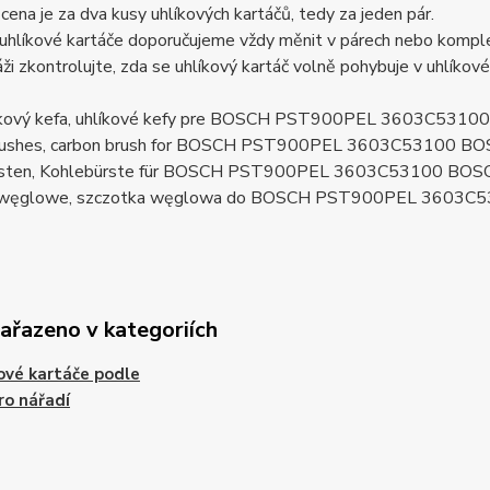
ena je za dva kusy uhlíkových kartáčů, tedy za jeden pár.
uhlíkové kartáče doporučujeme vždy měnit v párech nebo komplet
ži zkontrolujte, zda se uhlíkový kartáč volně pohybuje v uhlíkov
líkový kefa, uhlíkové kefy pre BOSCH PST900PEL 3603C53
brushes, carbon brush for BOSCH PST900PEL 3603C53100 B
rsten, Kohlebürste für BOSCH PST900PEL 3603C53100 BOS
i węglowe, szczotka węglowa do BOSCH PST900PEL 3603C
zařazeno v kategoriích
ové kartáče podle
ro nářadí