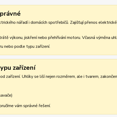
správné
rického nářadí i domácích spotřebičů. Zajišťují přenos elektrické
átě výkonu, jiskření nebo přehřívání motoru. Včasná výměna uhlík
ru nebo podle typu zařízení.
ypu zařízení
d zařízení. Uhlíky se liší nejen rozměrem, ale i tvarem, zakonče
ysavače)
oporučíme vám správné řešení.