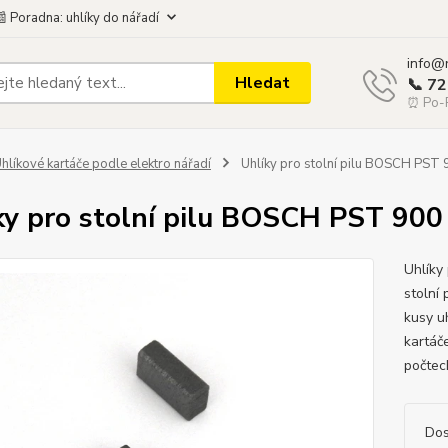
 Poradna: uhlíky do nářadí
info@
Hledat
📞 7
⏰ Po-P
hlíkové kartáče podle elektro nářadí
Uhlíky pro stolní pilu BOSCH PST
ky pro stolní pilu BOSCH PST 900
Uhlíky
stolní
kusy u
kartáč
počtech
Dos