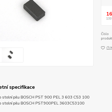
16
133
Číslo
produkt
🕒 
tní specifikace
ro stolní pilu BOSCH PST 900 PEL 3 603 C53 100
ro stolní pilu BOSCH PST900PEL 3603C53100