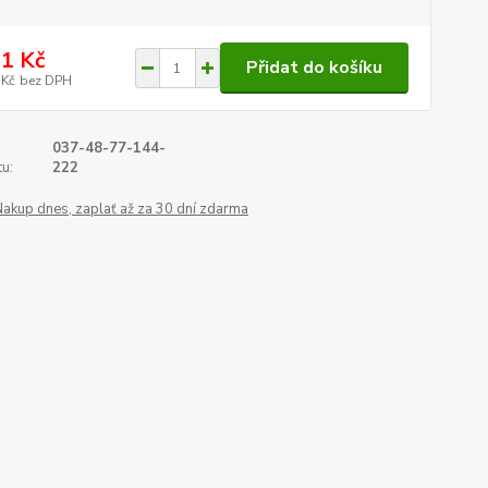
1 Kč
Přidat do košíku
 Kč
bez DPH
037-48-77-144-
u:
222
Nakup dnes, zaplať až za 30 dní zdarma