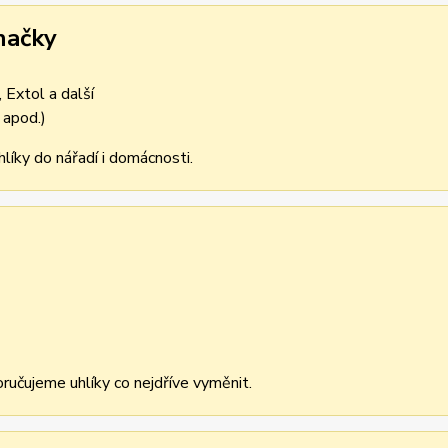
načky
 Extol a další
 apod.)
líky do nářadí i domácnosti.
učujeme uhlíky co nejdříve vyměnit.