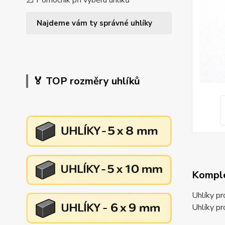
📐 Pomocník při výběru uhlíků
Najdeme vám ty správné uhlíky
🏅 TOP rozměry uhlíků
Komple
Uhlíky p
Uhlíky p