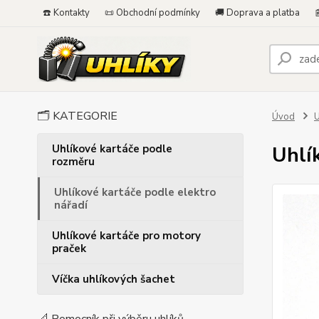
☎️ Kontakty
📜 Obchodní podmínky
🚚 Doprava a platba

🗂️ KATEGORIE
Úvod
U
Uhlíkové kartáče podle
Uhlí
rozměru
Uhlíkové kartáče podle elektro
nářadí
Uhlíkové kartáče pro motory
praček
Víčka uhlíkových šachet