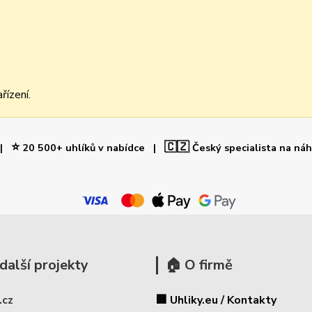
řízení.
⭐
🇨🇿
 |
20 500+ uhlíků v nabídce |
Český specialista na ná
další projekty
🏠 O firmě
.cz
🏢 Uhliky.eu / Kontakty