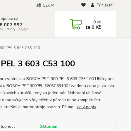
Přihlášení
CZK
repulse.cz
0
ks
28 007 997
za
0 Kč
á - 7:00 - 13:30
 900 PEL 3 603 C53 100
 PEL 3 603 C53 100
 pro stolní pilu BOSCH PST 900 PEL 3 603 C53 100 Uhlíky pro
 pilu BOSCH PST900PEL 3603C53100 Uvedená cena je za dva
hlíkových kartáčů, tedy za jeden pár. Náhradní uhlíkové
e doporučujeme vždy měnit v párech nebo kompletních
, kterými je motor stroje osazen. Při mo...
celý popis
tupnost
Skladem