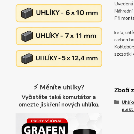
Uvedená c
Náhradní 
Při montá
kefa, uh
carbon 
Kohlebü
szczotk
⚡ Měníte uhlíky?
Zboží 
Vyčistěte také komutátor a
Uhlík
omezte jiskření nových uhlíků.
elekt