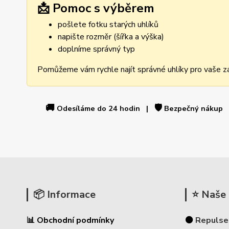
📩 Pomoc s výběrem
pošlete fotku starých uhlíků
napište rozměr (šířka a výška)
doplníme správný typ
Pomůžeme vám rychle najít správné uhlíky pro vaše za
🚚
🛡️
Odesíláme do 24 hodin |
Bezpečný nákup
📦 Informace
⭐ Naše 
📊 Obchodní podmínky
⚫
Repulse