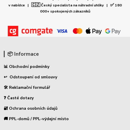
🇨🇿
✅
v nabídce |
Český specialista na náhradní uhlíky |
180
000+ spokojených zákazníků
📦 Informace
📊 Obchodní podmínky
↩ Odstoupení od smlouvy
🛠 Reklamační formulář
❓ Časté dotazy
🔐 Ochrana osobních údajů
🚚 PPL-domů / PPL-výdejní místo