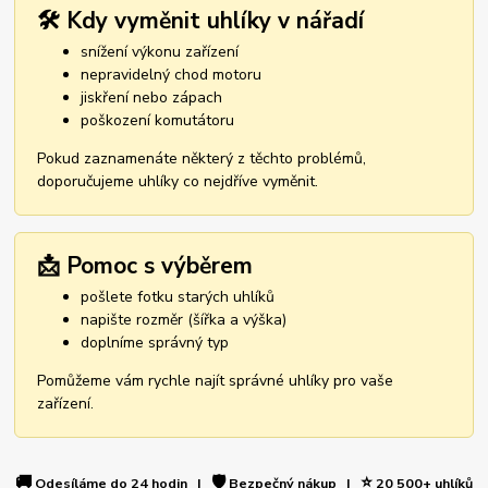
🛠️ Kdy vyměnit uhlíky v nářadí
snížení výkonu zařízení
nepravidelný chod motoru
jiskření nebo zápach
poškození komutátoru
Pokud zaznamenáte některý z těchto problémů,
doporučujeme uhlíky co nejdříve vyměnit.
📩 Pomoc s výběrem
pošlete fotku starých uhlíků
napište rozměr (šířka a výška)
doplníme správný typ
Pomůžeme vám rychle najít správné uhlíky pro vaše
zařízení.
🚚
🛡️
⭐
Odesíláme do 24 hodin |
Bezpečný nákup |
20 500+ uhlíků