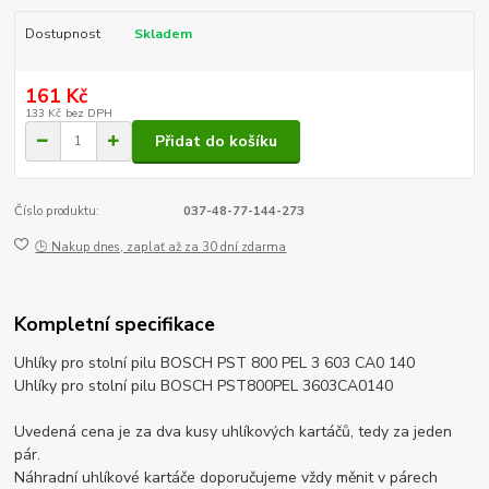
Dostupnost
Skladem
161 Kč
133 Kč
bez DPH
Přidat do košíku
Číslo produktu:
037-48-77-144-273
🕒 Nakup dnes, zaplať až za 30 dní zdarma
Kompletní specifikace
Uhlíky pro stolní pilu BOSCH PST 800 PEL 3 603 CA0 140
Uhlíky pro stolní pilu BOSCH PST800PEL 3603CA0140
Uvedená cena je za dva kusy uhlíkových kartáčů, tedy za jeden
pár.
Náhradní uhlíkové kartáče doporučujeme vždy měnit v párech