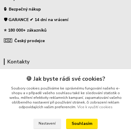
🔒 Bezpečný nákup
🛡️ GARANCE ✔ 14 dní na vrácení
⭐ 180 000+ zákazníků
🇨🇿 Český prodejce
Kontakty
☎ Uhlíky do nářadí
🍪 Jak byste rádi své cookies?
🛡️ Zákaznická podpora
Soubory cookies používáme ke správnému fungování našeho e-
📞 728 007 997
shopu a v případě vašeho souhlasu také ke sledování statistik o
webu, měření efektivity reklamních kampaní, zapamatování vašeho
⏰ Po-Pá - 7:00 - 13:30
oblíbeného nastavení při používání stránek, či zobrazení reklam
odpovídajících vašim preferencím.
Více k využití cookies
info@repulse.cz
Souhlasím
Nastavení