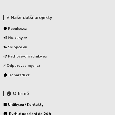
⭐ Naše další projekty
⚫
Repulse.cz
🔊
Na-kuny.cz
🪤
Sklopce.eu
🌿
Pachove-ohradniky.eu
⚡
Odpuzovac-mysi.cz
🏠
Donaradi.cz
🏠 O firmě
🏢 Uhliky.eu / Kontakty
🚚 Rychlé odeslání do 24 h