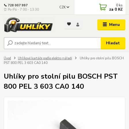
0
ks
📞 728 007 997
CZK
za
0 Kč
⏰ Po-Pá - 7:00 - 13:30
Menu
Hledat
Úvod
Uhlíkové kartáče podle elektro nářadí
Uhlíky pro stolní pilu BOSCH
PST 800 PEL 3 603 CA0 140
Uhlíky pro stolní pilu BOSCH PST
800 PEL 3 603 CA0 140