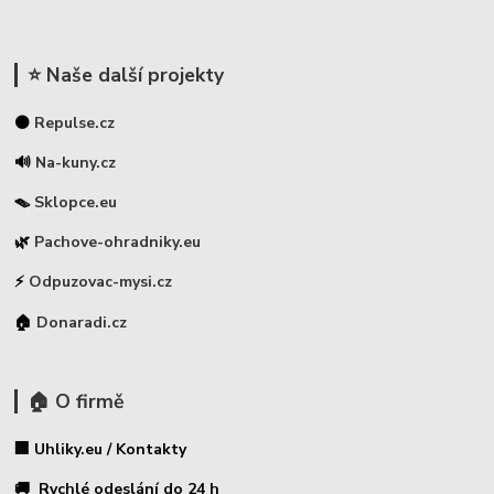
⭐ Naše další projekty
⚫
Repulse.cz
🔊
Na-kuny.cz
🪤
Sklopce.eu
🌿
Pachove-ohradniky.eu
⚡
Odpuzovac-mysi.cz
🏠
Donaradi.cz
🏠 O firmě
🏢 Uhliky.eu / Kontakty
🚚 Rychlé odeslání do 24 h