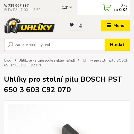
0
ks
📞 728 007 997
CZK
za
0 Kč
⏰ Po-Pá - 7:00 - 13:30
Menu
Hledat
Úvod
Uhlíkové kartáče podle elektro nářadí
Uhlíky pro stolní pilu BOSCH
PST 650 3 603 C92 070
Uhlíky pro stolní pilu BOSCH PST
650 3 603 C92 070