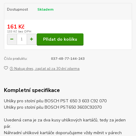
Dostupnost
Skladem
161 Kč
133 Kč
bez DPH
Přidat do košíku
Číslo produktu:
037-48-77-144-243
🕒 Nakup dnes, zaplať až za 30 dní zdarma
Kompletní specifikace
Uhlíky pro stolní pilu BOSCH PST 650 3 603 C92 070
Uhlíky pro stolní pilu BOSCH PST650 3603C92070
Uvedená cena je za dva kusy uhlíkových kartáčů, tedy za jeden
pár.
Náhradní uhlíkové kartáče doporučujeme vždy měnit v párech