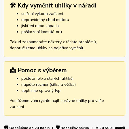
🛠️ Kdy vyměnit uhlíky v nářadí
snížení výkonu zařízení
nepravidelný chod motoru
jiskření nebo zápach
poškození komutátoru
Pokud zaznamenáte některý z těchto problémů,
doporučujeme uhlíky co nejdříve vyměnit.
📩 Pomoc s výběrem
pošlete fotku starých uhlíků
napište rozměr (šířka a výška)
doplníme správný typ
Pomůžeme vám rychle najít správné uhlíky pro vaše
zařízení.
🚚
🛡️
⭐
Odesíláme do 24 hodin |
Bezpečný nákup |
20 500+ uhlíků