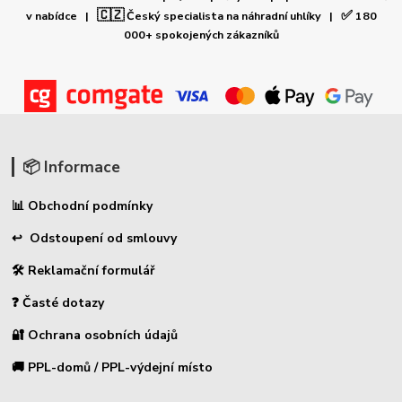
🇨🇿
✅
v nabídce |
Český specialista na náhradní uhlíky |
180
000+ spokojených zákazníků
📦 Informace
📊 Obchodní podmínky
↩ Odstoupení od smlouvy
🛠 Reklamační formulář
❓ Časté dotazy
🔐 Ochrana osobních údajů
🚚 PPL-domů / PPL-výdejní místo