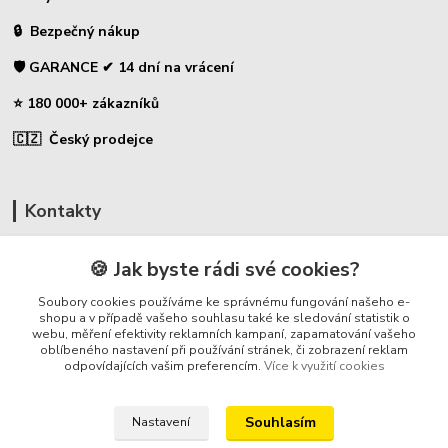
🔒 Bezpečný nákup
🛡️ GARANCE ✔ 14 dní na vrácení
⭐ 180 000+ zákazníků
🇨🇿 Český prodejce
Kontakty
☎ Uhlíky do nářadí
🍪 Jak byste rádi své cookies?
🛡️ Zákaznická podpora
Soubory cookies používáme ke správnému fungování našeho e-
📞 728 007 997
shopu a v případě vašeho souhlasu také ke sledování statistik o
webu, měření efektivity reklamních kampaní, zapamatování vašeho
⏰ Po-Pá - 7:00 - 13:30
oblíbeného nastavení při používání stránek, či zobrazení reklam
odpovídajících vašim preferencím.
Více k využití cookies
info@repulse.cz
Souhlasím
Nastavení