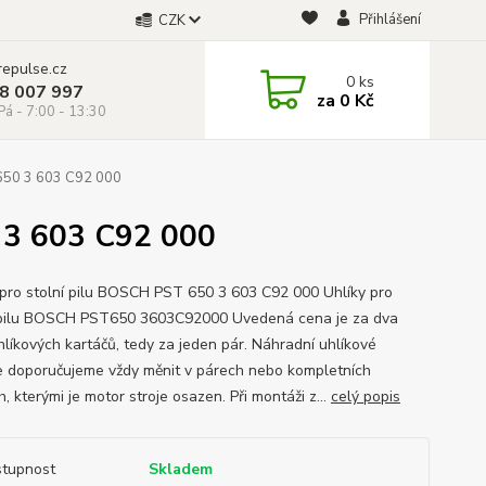
Přihlášení
CZK
repulse.cz
0
ks
28 007 997
za
0 Kč
á - 7:00 - 13:30
 650 3 603 C92 000
 3 603 C92 000
 pro stolní pilu BOSCH PST 650 3 603 C92 000 Uhlíky pro
 pilu BOSCH PST650 3603C92000 Uvedená cena je za dva
hlíkových kartáčů, tedy za jeden pár. Náhradní uhlíkové
e doporučujeme vždy měnit v párech nebo kompletních
, kterými je motor stroje osazen. Při montáži z...
celý popis
tupnost
Skladem