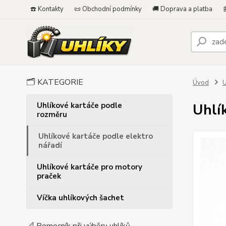
☎️ Kontakty
📜 Obchodní podmínky
🚚 Doprava a platba

🗂️ KATEGORIE
Úvod
U
Uhlíkové kartáče podle
Uhlí
rozměru
Uhlíkové kartáče podle elektro
nářadí
Uhlíkové kartáče pro motory
praček
Víčka uhlíkových šachet