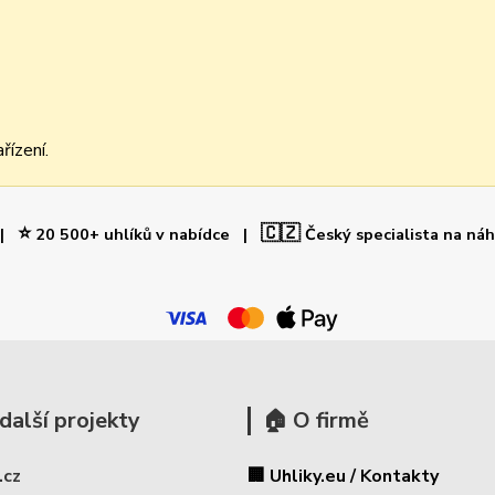
řízení.
⭐
🇨🇿
 |
20 500+ uhlíků v nabídce |
Český specialista na ná
další projekty
🏠 O firmě
.cz
🏢 Uhliky.eu / Kontakty