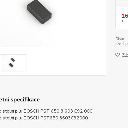
16
133
Číslo
produkt
🕒 
tní specifikace
ro stolní pilu BOSCH PST 650 3 603 C92 000
ro stolní pilu BOSCH PST650 3603C92000