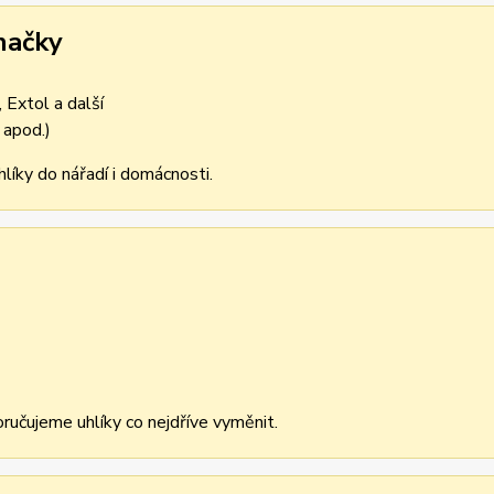
načky
 Extol a další
 apod.)
líky do nářadí i domácnosti.
učujeme uhlíky co nejdříve vyměnit.