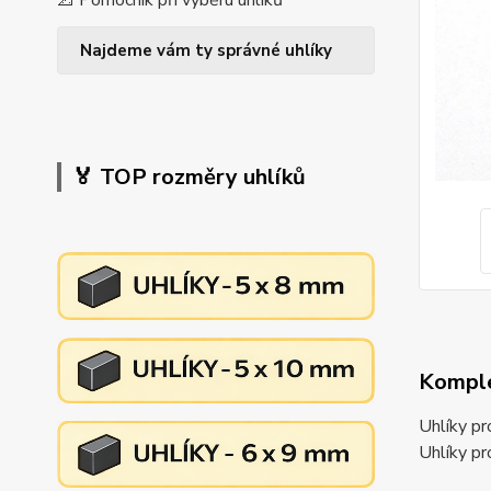
📐 Pomocník při výběru uhlíků
Najdeme vám ty správné uhlíky
🏅 TOP rozměry uhlíků
Komple
Uhlíky p
Uhlíky p