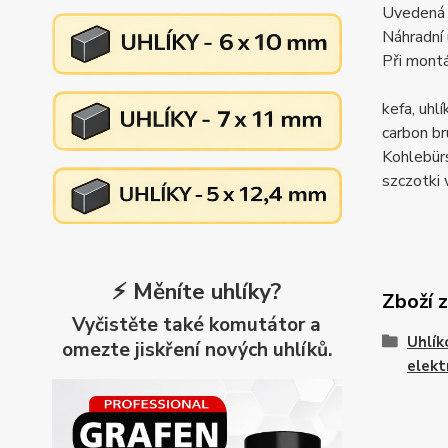
Uvedená c
Náhradní 
Při montá
kefa, uh
carbon 
Kohlebü
szczotk
⚡ Měníte uhlíky?
Zboží 
Vyčistěte také komutátor a
Uhlík
omezte jiskření nových uhlíků.
elekt