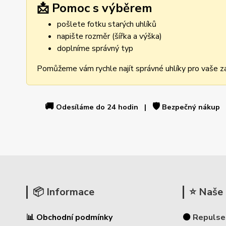
📩 Pomoc s výběrem
pošlete fotku starých uhlíků
napište rozměr (šířka a výška)
doplníme správný typ
Pomůžeme vám rychle najít správné uhlíky pro vaše za
🚚
🛡️
Odesíláme do 24 hodin |
Bezpečný nákup
📦 Informace
⭐ Naše 
📊 Obchodní podmínky
⚫
Repulse