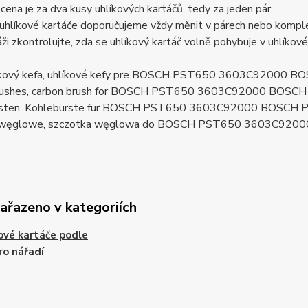
ena je za dva kusy uhlíkových kartáčů, tedy za jeden pár.
uhlíkové kartáče doporučujeme vždy měnit v párech nebo komplet
ži zkontrolujte, zda se uhlíkový kartáč volně pohybuje v uhlíkov
líkový kefa, uhlíkové kefy pre BOSCH PST650 3603C92000 
brushes, carbon brush for BOSCH PST650 3603C92000 BOSC
rsten, Kohlebürste für BOSCH PST650 3603C92000 BOSCH 
i węglowe, szczotka węglowa do BOSCH PST650 3603C920
zařazeno v kategoriích
ové kartáče podle
ro nářadí