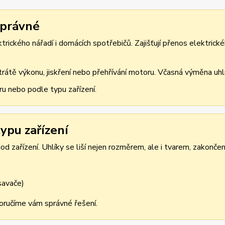
správné
rického nářadí i domácích spotřebičů. Zajišťují přenos elektrické
átě výkonu, jiskření nebo přehřívání motoru. Včasná výměna uhlík
ru nebo podle typu zařízení.
ypu zařízení
d zařízení. Uhlíky se liší nejen rozměrem, ale i tvarem, zakonče
ysavače)
oporučíme vám správné řešení.