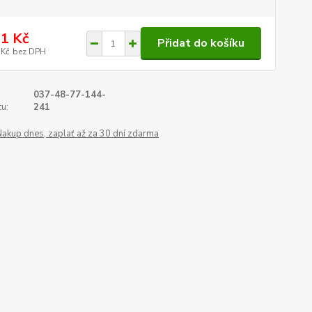
1 Kč
Přidat do košíku
 Kč
bez DPH
037-48-77-144-
u:
241
Nakup dnes, zaplať až za 30 dní zdarma