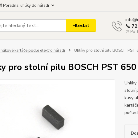
 Poradna: uhlíky do nářadí
info@
Hledat
📞 7
⏰ Po-P
hlíkové kartáče podle elektro nářadí
Uhlíky pro stolní pilu BOSCH PST
ky pro stolní pilu BOSCH PST 650
Uhlíky
stolní
kusy u
kartáč
počtech
Dos