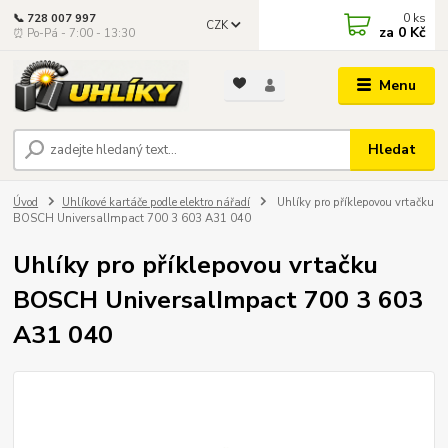
0
ks
📞 728 007 997
CZK
za
0 Kč
⏰ Po-Pá - 7:00 - 13:30
Menu
Hledat
Úvod
Uhlíkové kartáče podle elektro nářadí
Uhlíky pro příklepovou vrtačku
BOSCH UniversalImpact 700 3 603 A31 040
Uhlíky pro příklepovou vrtačku
BOSCH UniversalImpact 700 3 603
A31 040