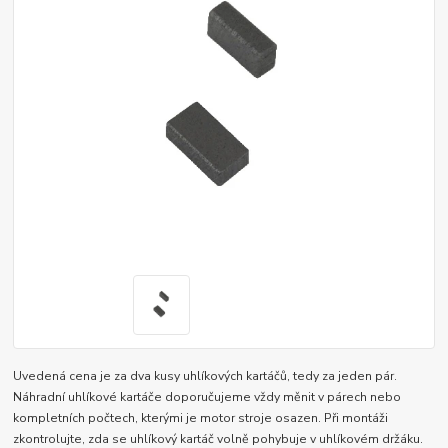
Uvedená cena je za dva kusy uhlíkových kartáčů, tedy za jeden pár.
Náhradní uhlíkové kartáče doporučujeme vždy měnit v párech nebo
kompletních počtech, kterými je motor stroje osazen. Při montáži
zkontrolujte, zda se uhlíkový kartáč volně pohybuje v uhlíkovém držáku.