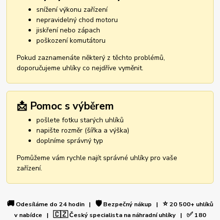
snížení výkonu zařízení
nepravidelný chod motoru
jiskření nebo zápach
poškození komutátoru
Pokud zaznamenáte některý z těchto problémů,
doporučujeme uhlíky co nejdříve vyměnit.
📩 Pomoc s výběrem
pošlete fotku starých uhlíků
napište rozměr (šířka a výška)
doplníme správný typ
Pomůžeme vám rychle najít správné uhlíky pro vaše
zařízení.
🚚
🛡️
⭐
Odesíláme do 24 hodin |
Bezpečný nákup |
20 500+ uhlíků
🇨🇿
✅
v nabídce |
Český specialista na náhradní uhlíky |
180