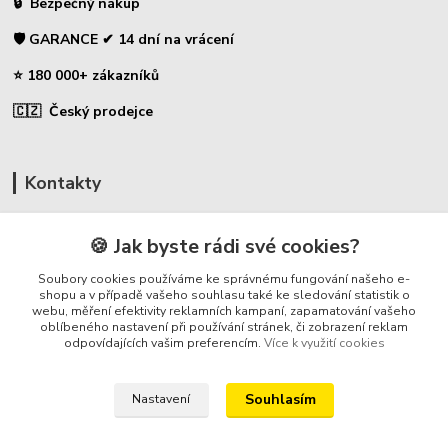
🔒 Bezpečný nákup
🛡️ GARANCE ✔ 14 dní na vrácení
⭐ 180 000+ zákazníků
🇨🇿 Český prodejce
Kontakty
☎ Uhlíky do nářadí
🍪 Jak byste rádi své cookies?
🛡️ Zákaznická podpora
Soubory cookies používáme ke správnému fungování našeho e-
📞 728 007 997
shopu a v případě vašeho souhlasu také ke sledování statistik o
webu, měření efektivity reklamních kampaní, zapamatování vašeho
⏰ Po-Pá - 7:00 - 13:30
oblíbeného nastavení při používání stránek, či zobrazení reklam
odpovídajících vašim preferencím.
Více k využití cookies
info@repulse.cz
Souhlasím
Nastavení