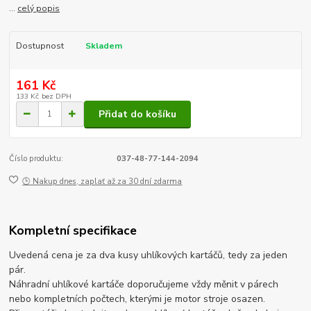
...
celý popis
Dostupnost
Skladem
161 Kč
133 Kč
bez DPH
Přidat do košíku
Číslo produktu:
037-48-77-144-2094
🕒 Nakup dnes, zaplať až za 30 dní zdarma
Kompletní specifikace
Uvedená cena je za dva kusy uhlíkových kartáčů, tedy za jeden
pár.
Náhradní uhlíkové kartáče doporučujeme vždy měnit v párech
nebo kompletních počtech, kterými je motor stroje osazen.