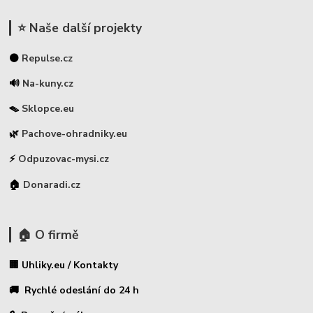
⭐ Naše další projekty
⚫
Repulse.cz
🔊
Na-kuny.cz
🪤
Sklopce.eu
🌿
Pachove-ohradniky.eu
⚡
Odpuzovac-mysi.cz
🏠
Donaradi.cz
🏠 O firmě
🏢 Uhliky.eu / Kontakty
🚚 Rychlé odeslání do 24 h