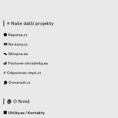
⭐ Naše další projekty
⚫
Repulse.cz
🔊
Na-kuny.cz
🪤
Sklopce.eu
🌿
Pachove-ohradniky.eu
⚡
Odpuzovac-mysi.cz
🏠
Donaradi.cz
🏠 O firmě
🏢 Uhliky.eu / Kontakty