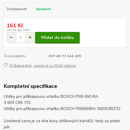
Dostupnost
Skladem
161 Kč
133 Kč
bez DPH
Přidat do košíku
Číslo produktu:
037-48-77-144-239
🕒 Nakup dnes, zaplať až za 30 dní zdarma
Kompletní specifikace
Uhlíky pro příklepovou vrtačku BOSCH PSB 650 RA
3 603 C85 732
Uhlíky pro příklepovou vrtačku BOSCH PSB650RA 3603C85732
Uvedená cena je za dva kusy uhlíkových kartáčů, tedy za jeden
pár.