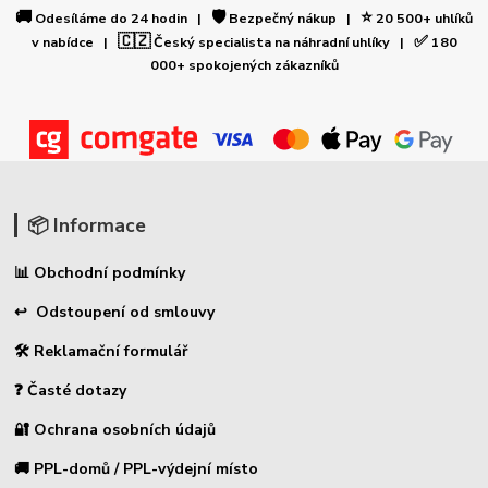
🚚
🛡️
⭐
Odesíláme do 24 hodin |
Bezpečný nákup |
20 500+ uhlíků
🇨🇿
✅
v nabídce |
Český specialista na náhradní uhlíky |
180
000+ spokojených zákazníků
📦 Informace
📊 Obchodní podmínky
↩ Odstoupení od smlouvy
🛠 Reklamační formulář
❓ Časté dotazy
🔐 Ochrana osobních údajů
🚚 PPL-domů / PPL-výdejní místo