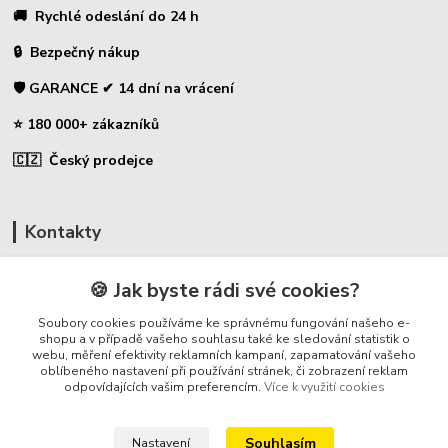
🚚 Rychlé odeslání do 24 h
🔒 Bezpečný nákup
🛡️ GARANCE ✔ 14 dní na vrácení
⭐ 180 000+ zákazníků
🇨🇿 Český prodejce
Kontakty
☎ Uhlíky do nářadí
🍪 Jak byste rádi své cookies?
🛡️ Zákaznická podpora
Soubory cookies používáme ke správnému fungování našeho e-
📞 728 007 997
shopu a v případě vašeho souhlasu také ke sledování statistik o
webu, měření efektivity reklamních kampaní, zapamatování vašeho
⏰ Po-Pá - 7:00 - 13:30
oblíbeného nastavení při používání stránek, či zobrazení reklam
odpovídajících vašim preferencím.
Více k využití cookies
info@repulse.cz
Souhlasím
Nastavení