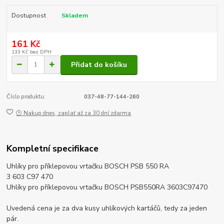
Dostupnost
Skladem
161 Kč
133 Kč
bez DPH
Přidat do košíku
Číslo produktu:
037-48-77-144-260
🕒 Nakup dnes, zaplať až za 30 dní zdarma
Kompletní specifikace
Uhlíky pro příklepovou vrtačku BOSCH PSB 550 RA
3 603 C97 470
Uhlíky pro příklepovou vrtačku BOSCH PSB550RA 3603C97470
Uvedená cena je za dva kusy uhlíkových kartáčů, tedy za jeden
pár.