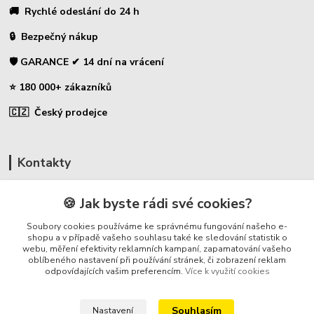
🚚 Rychlé odeslání do 24 h
🔒 Bezpečný nákup
🛡️ GARANCE ✔ 14 dní na vrácení
⭐ 180 000+ zákazníků
🇨🇿 Český prodejce
Kontakty
☎ Uhlíky do nářadí
🍪 Jak byste rádi své cookies?
🛡️ Zákaznická podpora
Soubory cookies používáme ke správnému fungování našeho e-
📞 728 007 997
shopu a v případě vašeho souhlasu také ke sledování statistik o
webu, měření efektivity reklamních kampaní, zapamatování vašeho
⏰ Po-Pá - 7:00 - 13:30
oblíbeného nastavení při používání stránek, či zobrazení reklam
odpovídajících vašim preferencím.
Více k využití cookies
info@repulse.cz
Souhlasím
Nastavení