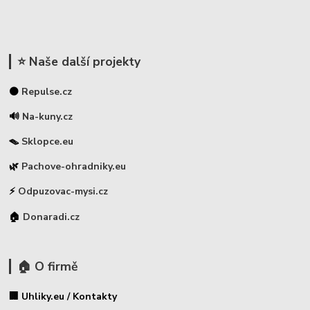
⭐ Naše další projekty
⚫
Repulse.cz
🔊
Na-kuny.cz
🪤
Sklopce.eu
🌿
Pachove-ohradniky.eu
⚡
Odpuzovac-mysi.cz
🏠
Donaradi.cz
🏠 O firmě
🏢 Uhliky.eu / Kontakty