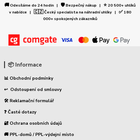
🚚
🛡️
⭐
Odesíláme do 24 hodin |
Bezpečný nákup |
20 500+ uhlíků
🇨🇿
✅
v nabídce |
Český specialista na náhradní uhlíky |
180
000+ spokojených zákazníků
📦 Informace
📊 Obchodní podmínky
↩ Odstoupení od smlouvy
🛠 Reklamační formulář
❓ Časté dotazy
🔐 Ochrana osobních údajů
🚚 PPL-domů / PPL-výdejní místo