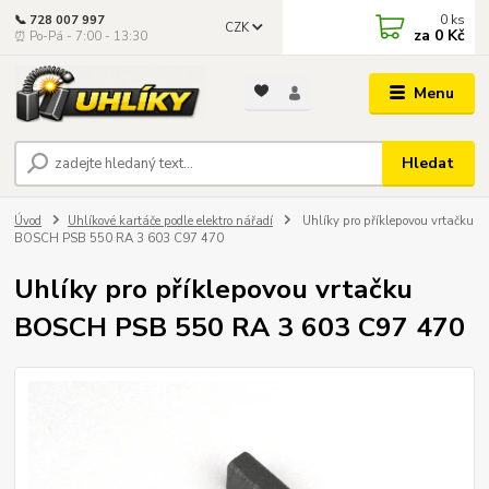
0
ks
📞 728 007 997
CZK
za
0 Kč
⏰ Po-Pá - 7:00 - 13:30
Menu
Hledat
Úvod
Uhlíkové kartáče podle elektro nářadí
Uhlíky pro příklepovou vrtačku
BOSCH PSB 550 RA 3 603 C97 470
Uhlíky pro příklepovou vrtačku
BOSCH PSB 550 RA 3 603 C97 470