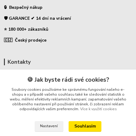
🔒 Bezpečný nákup
🛡️ GARANCE ✔ 14 dní na vrácení
⭐ 180 000+ zákazníků
🇨🇿 Český prodejce
Kontakty
☎ Uhlíky do nářadí
🍪 Jak byste rádi své cookies?
🛡️ Zákaznická podpora
Soubory cookies používáme ke správnému fungování našeho e-
📞 728 007 997
shopu a v případě vašeho souhlasu také ke sledování statistik o
webu, měření efektivity reklamních kampaní, zapamatování vašeho
⏰ Po-Pá - 7:00 - 13:30
oblíbeného nastavení při používání stránek, či zobrazení reklam
odpovídajících vašim preferencím.
Více k využití cookies
info@repulse.cz
Souhlasím
Nastavení