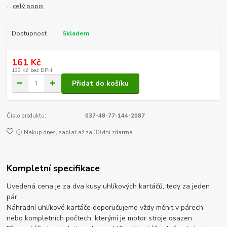
...
celý popis
Dostupnost
Skladem
161 Kč
133 Kč
bez DPH
Přidat do košíku
Číslo produktu:
037-48-77-144-2087
🕒 Nakup dnes, zaplať až za 30 dní zdarma
Kompletní specifikace
Uvedená cena je za dva kusy uhlíkových kartáčů, tedy za jeden
pár.
Náhradní uhlíkové kartáče doporučujeme vždy měnit v párech
nebo kompletních počtech, kterými je motor stroje osazen.