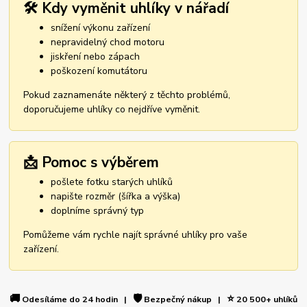
🛠️ Kdy vyměnit uhlíky v nářadí
snížení výkonu zařízení
nepravidelný chod motoru
jiskření nebo zápach
poškození komutátoru
Pokud zaznamenáte některý z těchto problémů,
doporučujeme uhlíky co nejdříve vyměnit.
📩 Pomoc s výběrem
pošlete fotku starých uhlíků
napište rozměr (šířka a výška)
doplníme správný typ
Pomůžeme vám rychle najít správné uhlíky pro vaše
zařízení.
🚚
🛡️
⭐
Odesíláme do 24 hodin |
Bezpečný nákup |
20 500+ uhlíků