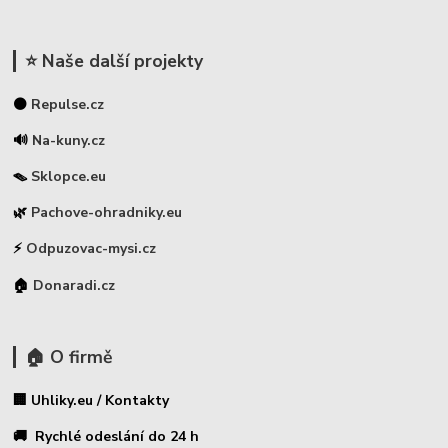
⭐ Naše další projekty
⚫
Repulse.cz
🔊
Na-kuny.cz
🪤
Sklopce.eu
🌿
Pachove-ohradniky.eu
⚡
Odpuzovac-mysi.cz
🏠
Donaradi.cz
🏠 O firmě
🏢 Uhliky.eu / Kontakty
🚚 Rychlé odeslání do 24 h