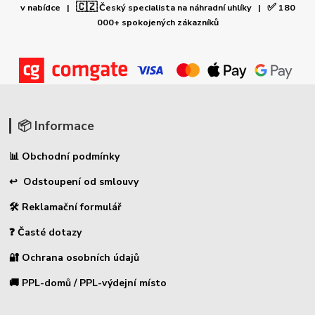
🇨🇿
✅
v nabídce |
Český specialista na náhradní uhlíky |
180
000+ spokojených zákazníků
📦 Informace
📊 Obchodní podmínky
↩ Odstoupení od smlouvy
🛠 Reklamační formulář
❓ Časté dotazy
🔐 Ochrana osobních údajů
🚚 PPL-domů / PPL-výdejní místo