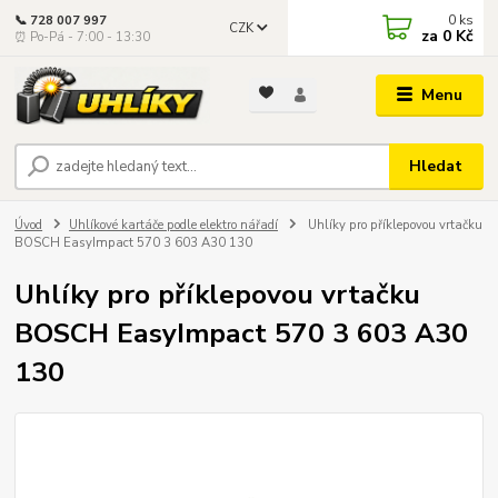
0
ks
📞 728 007 997
CZK
za
0 Kč
⏰ Po-Pá - 7:00 - 13:30
Menu
Hledat
Úvod
Uhlíkové kartáče podle elektro nářadí
Uhlíky pro příklepovou vrtačku
BOSCH EasyImpact 570 3 603 A30 130
Uhlíky pro příklepovou vrtačku
BOSCH EasyImpact 570 3 603 A30
130