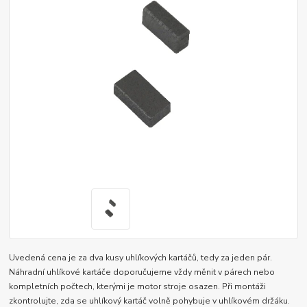
Uvedená cena je za dva kusy uhlíkových kartáčů, tedy za jeden pár.
Náhradní uhlíkové kartáče doporučujeme vždy měnit v párech nebo
kompletních počtech, kterými je motor stroje osazen. Při montáži
zkontrolujte, zda se uhlíkový kartáč volně pohybuje v uhlíkovém držáku.