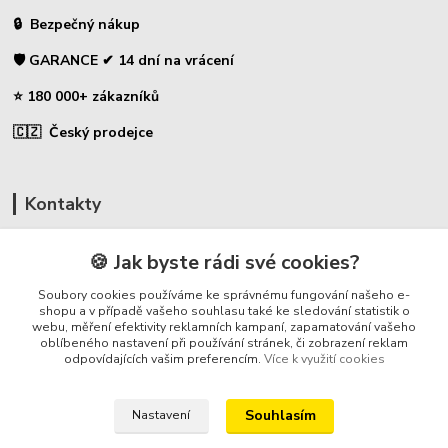
🔒 Bezpečný nákup
🛡️ GARANCE ✔ 14 dní na vrácení
⭐ 180 000+ zákazníků
🇨🇿 Český prodejce
Kontakty
☎ Uhlíky do nářadí
🍪 Jak byste rádi své cookies?
🛡️ Zákaznická podpora
Soubory cookies používáme ke správnému fungování našeho e-
📞 728 007 997
shopu a v případě vašeho souhlasu také ke sledování statistik o
webu, měření efektivity reklamních kampaní, zapamatování vašeho
⏰ Po-Pá - 7:00 - 13:30
oblíbeného nastavení při používání stránek, či zobrazení reklam
odpovídajících vašim preferencím.
Více k využití cookies
info@repulse.cz
Souhlasím
Nastavení