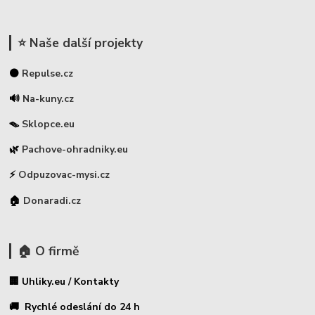
⭐ Naše další projekty
⚫
Repulse.cz
🔊
Na-kuny.cz
🪤
Sklopce.eu
🌿
Pachove-ohradniky.eu
⚡
Odpuzovac-mysi.cz
🏠
Donaradi.cz
🏠 O firmě
🏢 Uhliky.eu / Kontakty
🚚 Rychlé odeslání do 24 h