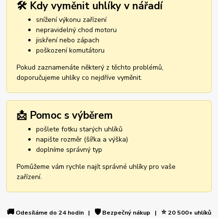
🛠️ Kdy vyměnit uhlíky v nářadí
snížení výkonu zařízení
nepravidelný chod motoru
jiskření nebo zápach
poškození komutátoru
Pokud zaznamenáte některý z těchto problémů,
doporučujeme uhlíky co nejdříve vyměnit.
📩 Pomoc s výběrem
pošlete fotku starých uhlíků
napište rozměr (šířka a výška)
doplníme správný typ
Pomůžeme vám rychle najít správné uhlíky pro vaše
zařízení.
🚚
🛡️
⭐
Odesíláme do 24 hodin |
Bezpečný nákup |
20 500+ uhlíků