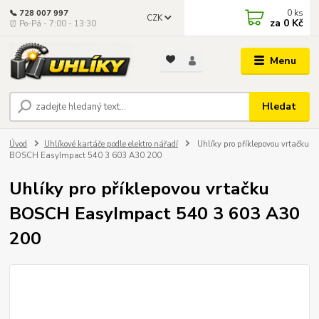
0
ks
📞 728 007 997
CZK
za
0 Kč
⏰ Po-Pá - 7:00 - 13:30
Menu
Hledat
Úvod
Uhlíkové kartáče podle elektro nářadí
Uhlíky pro příklepovou vrtačku
BOSCH EasyImpact 540 3 603 A30 200
Uhlíky pro příklepovou vrtačku
BOSCH EasyImpact 540 3 603 A30
200