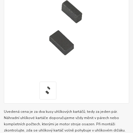
Uvedená cena je za dva kusy uhlíkových kartáčů, tedy za jeden pár.
Náhradní uhlíkové kartáče doporučujeme vždy měnit v párech nebo
kompletních počtech, kterými je motor stroje osazen. Při montáži
zkontrolujte, zda se uhlíkový kartáč volně pohybuje v uhlíkovém držáku.