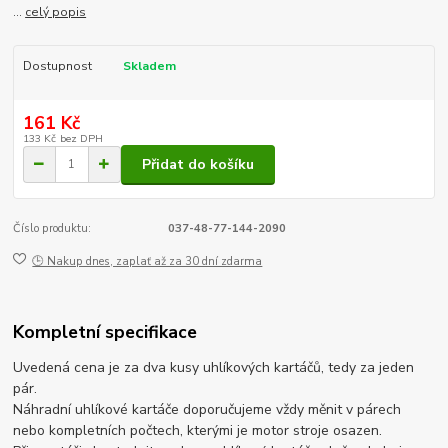
...
celý popis
Dostupnost
Skladem
161 Kč
133 Kč
bez DPH
Přidat do košíku
Číslo produktu:
037-48-77-144-2090
🕒 Nakup dnes, zaplať až za 30 dní zdarma
Kompletní specifikace
Uvedená cena je za dva kusy uhlíkových kartáčů, tedy za jeden
pár.
Náhradní uhlíkové kartáče doporučujeme vždy měnit v párech
nebo kompletních počtech, kterými je motor stroje osazen.