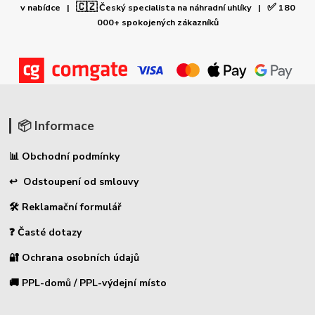
🇨🇿
✅
v nabídce |
Český specialista na náhradní uhlíky |
180
000+ spokojených zákazníků
📦 Informace
📊 Obchodní podmínky
↩ Odstoupení od smlouvy
🛠 Reklamační formulář
❓ Časté dotazy
🔐 Ochrana osobních údajů
🚚 PPL-domů / PPL-výdejní místo