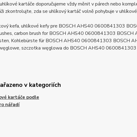
uhlíkové kartáče doporučujeme vždy měnit v párech nebo komplet
ži zkontrolujte, zda se uhlíkový kartáč volně pohybuje v uhlíkov
líkový kefa, uhlíkové kefy pre BOSCH AHS40 0600841303 B
brushes, carbon brush for BOSCH AHS40 0600841303 BOSCH
rsten, Kohlebürste für BOSCH AHS40 0600841303 BOSCH A
i węglowe, szczotka węglowa do BOSCH AHS40 060084130
zařazeno v kategoriích
ové kartáče podle
ro nářadí