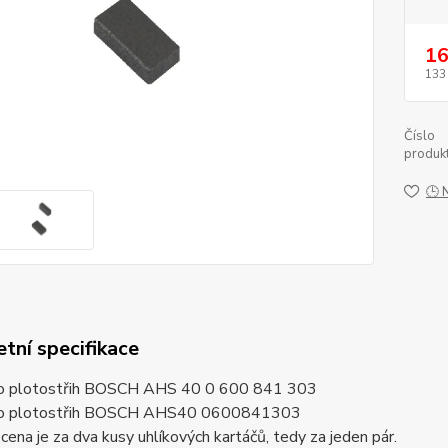
16
133
Číslo
produkt
🕒 
tní specifikace
ro plotostřih BOSCH AHS 40 0 600 841 303
pro plotostřih BOSCH AHS40 0600841303
ena je za dva kusy uhlíkových kartáčů, tedy za jeden pár.