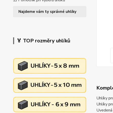
📐 Pomocník při výběru uhlíků
Najdeme vám ty správné uhlíky
🏅 TOP rozměry uhlíků
Komple
Uhlíky p
Uhlíky 
Uvedená c