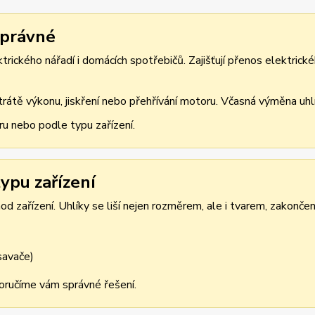
správné
rického nářadí i domácích spotřebičů. Zajišťují přenos elektrické
átě výkonu, jiskření nebo přehřívání motoru. Včasná výměna uhlík
ru nebo podle typu zařízení.
ypu zařízení
d zařízení. Uhlíky se liší nejen rozměrem, ale i tvarem, zakonče
ysavače)
oporučíme vám správné řešení.