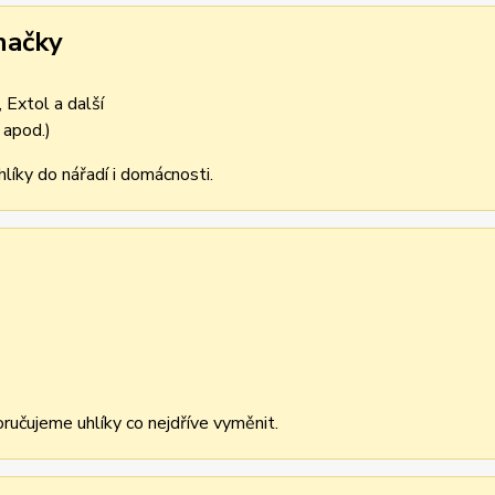
načky
 Extol a další
 apod.)
líky do nářadí i domácnosti.
učujeme uhlíky co nejdříve vyměnit.