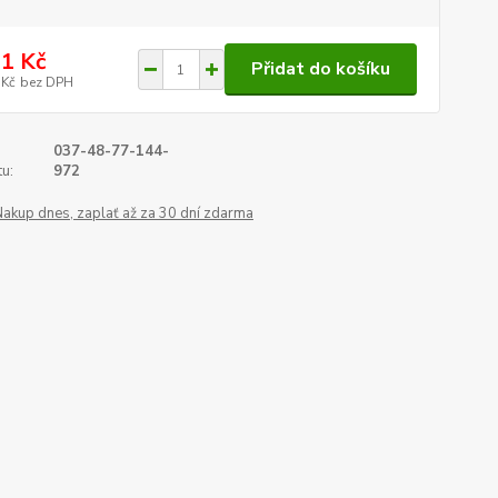
1 Kč
Přidat do košíku
 Kč
bez DPH
037-48-77-144-
u:
972
Nakup dnes, zaplať až za 30 dní zdarma