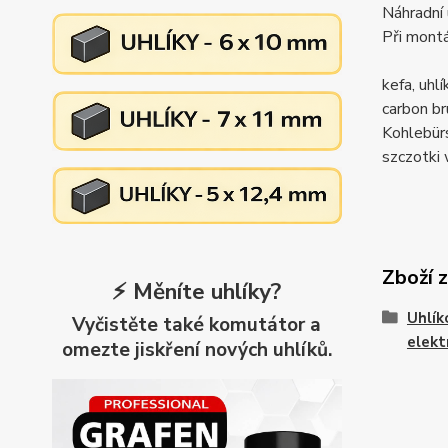
Náhradní 
Při montá
kefa, uh
carbon 
Kohlebü
szczotk
Zboží 
⚡ Měníte uhlíky?
Uhlík
Vyčistěte také komutátor a
elekt
omezte jiskření nových uhlíků.