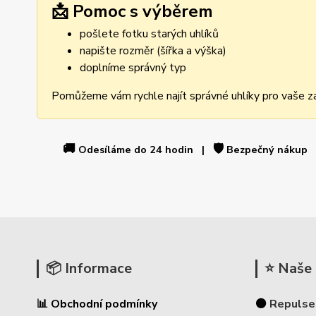
📩 Pomoc s výběrem
pošlete fotku starých uhlíků
napište rozměr (šířka a výška)
doplníme správný typ
Pomůžeme vám rychle najít správné uhlíky pro vaše za
🚚
🛡️
Odesíláme do 24 hodin |
Bezpečný nákup
📦 Informace
⭐ Naše 
📊 Obchodní podmínky
⚫
Repulse