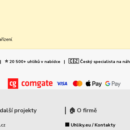
řízení.
⭐
🇨🇿
 |
20 500+ uhlíků v nabídce |
Český specialista na ná
další projekty
🏠 O firmě
.cz
🏢 Uhliky.eu / Kontakty