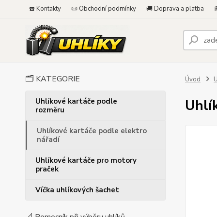
☎️ Kontakty
📜 Obchodní podmínky
🚚 Doprava a platba

🗂️ KATEGORIE
Úvod
U
Uhlíkové kartáče podle
Uhlí
rozměru
Uhlíkové kartáče podle elektro
nářadí
Uhlíkové kartáče pro motory
praček
Víčka uhlíkových šachet