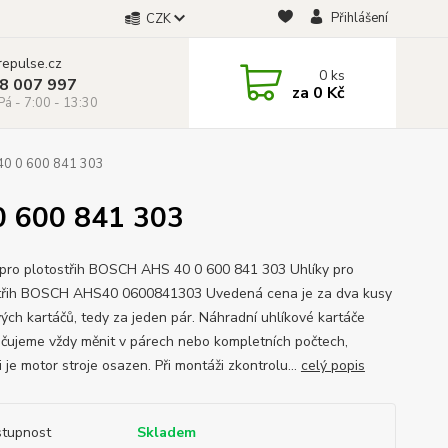
Přihlášení
CZK
repulse.cz
0
ks
28 007 997
za
0 Kč
á - 7:00 - 13:30
40 0 600 841 303
0 600 841 303
 pro plotostřih BOSCH AHS 40 0 600 841 303 Uhlíky pro
třih BOSCH AHS40 0600841303 Uvedená cena je za dva kusy
vých kartáčů, tedy za jeden pár. Náhradní uhlíkové kartáče
čujeme vždy měnit v párech nebo kompletních počtech,
 je motor stroje osazen. Při montáži zkontrolu...
celý popis
tupnost
Skladem