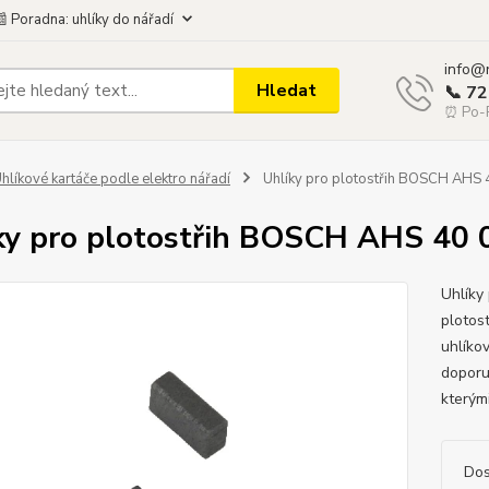
 Poradna: uhlíky do nářadí
info@
Hledat
📞 7
⏰ Po-P
hlíkové kartáče podle elektro nářadí
Uhlíky pro plotostřih BOSCH AHS 
ky pro plotostřih BOSCH AHS 40 
Uhlíky
plotos
uhlíko
doporu
kterými
Dos